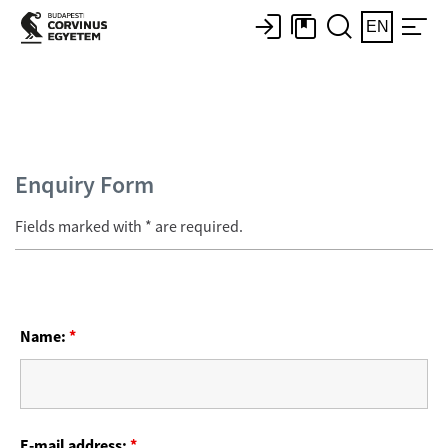
EN
Enquiry Form
Fields marked with * are required.
Name:
*
E-mail address:
*