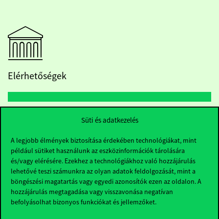
Elérhetőségek
Telefonszám:
+36 1 482 5000
Süti és adatkezelés
A legjobb élmények biztosítása érdekében technológiákat, mint
Kérdésed van a felvételivel kapcsolatban?
például sütiket használunk az eszközinformációk tárolására
és/vagy elérésére. Ezekhez a technológiákhoz való hozzájárulás
Oktatói elérhetőségek
lehetővé teszi számunkra az olyan adatok feldolgozását, mint a
böngészési magatartás vagy egyedi azonosítók ezen az oldalon. A
HUB jelenlegi hallgatóinknak
hozzájárulás megtagadása vagy visszavonása negatívan
befolyásolhat bizonyos funkciókat és jellemzőket.
Sajtó:
press@uni-corvinus.hu