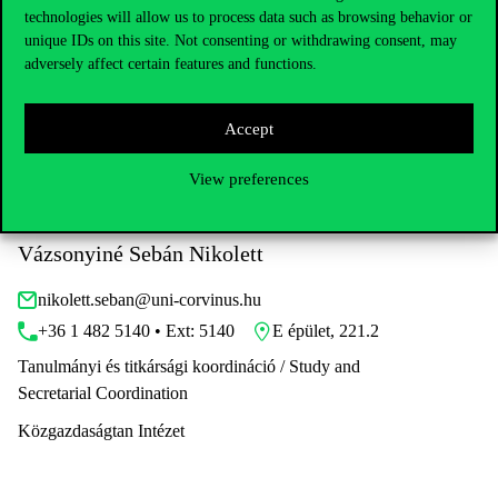
technologies will allow us to process data such as browsing behavior or
CV
LINKEDIN
SCHOLAR
MTMT
unique IDs on this site. Not consenting or withdrawing consent, may
OTHER 1
OTHER 2
adversely affect certain features and functions.
Accept
View preferences
Vázsonyiné Sebán Nikolett
nikolett.seban@uni-corvinus.hu
+36 1 482 5140 • Ext: 5140
E épület, 221.2
Tanulmányi és titkársági koordináció / Study and
Secretarial Coordination
Közgazdaságtan Intézet