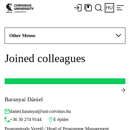
HU
Other Menus
Joined colleagues
Baranyai Dániel
daniel.baranyai@uni-corvinus.hu
+36 30 274 9144
E épület
Programiroda Vezető / Head of Programme Management