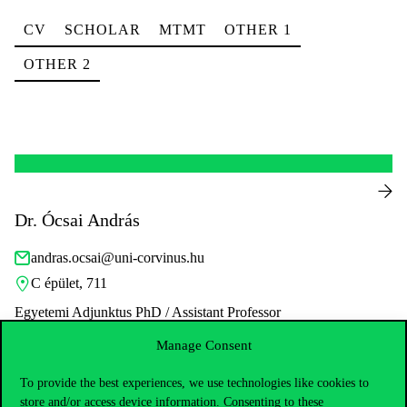
CV
SCHOLAR
MTMT
OTHER 1
OTHER 2
Dr. Ócsai András
andras.ocsai@uni-corvinus.hu
C épület, 711
Egyetemi Adjunktus PhD / Assistant Professor
Rektori Szervezet / Kutatási és akadémiai közösségért
Manage Consent
felelős rh. / Corvinus Institute for Advanced Studies /
To provide the best experiences, we use technologies like cookies to
Gazdaságetikai Központ
store and/or access device information. Consenting to these