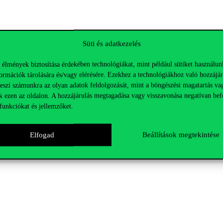
Süti és adatkezelés
 élmények biztosítása érdekében technológiákat, mint például sütiket használun
ormációk tárolására és/vagy elérésére. Ezekhez a technológiákhoz való hozzájár
teszi számunkra az olyan adatok feldolgozását, mint a böngészési magatartás va
k ezen az oldalon. A hozzájárulás megtagadása vagy visszavonása negatívan bef
funkciókat és jellemzőket.
Elfogad
Beállítások megtekintése