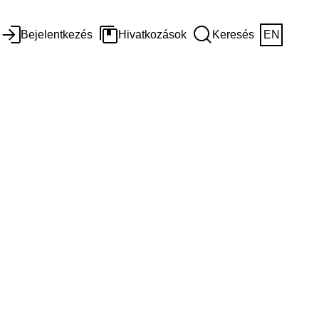
Bejelentkezés
Hivatkozások
Keresés
EN