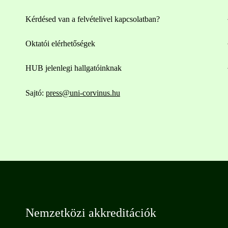
Kérdésed van a felvételivel kapcsolatban?
Oktatói elérhetőségek
HUB jelenlegi hallgatóinknak
Sajtó:
press@uni-corvinus.hu
Nemzetközi akkreditációk