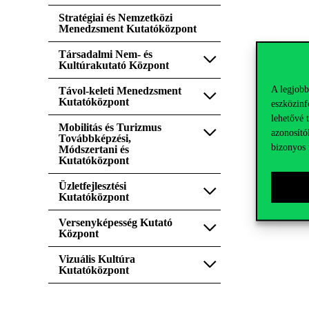
Stratégiai és Nemzetközi
Menedzsment Kutatóközpont
Társadalmi Nem- és
Kultúrakutató Központ
A legjobb
Távol-keleti Menedzsment
Kutatóközpont
eszközinf
lehetővé 
Mobilitás és Turizmus
azonosító
Továbbképzési,
bizonyos 
Módszertani és
Kutatóközpont
Üzletfejlesztési
Kutatóközpont
Versenyképesség Kutató
Központ
Vizuális Kultúra
Kutatóközpont