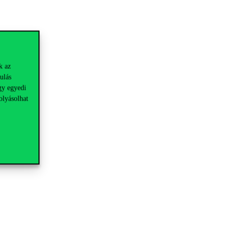
k az
ulás
gy egyedi
olyásolhat