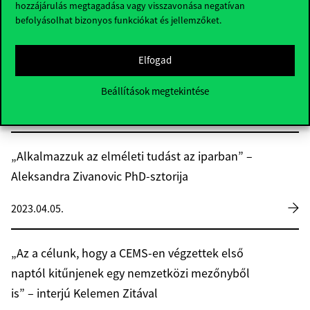
hozzájárulás megtagadása vagy visszavonása negatívan
befolyásolhat bizonyos funkciókat és jellemzőket.
„Aki most azt állítja, tudja mi jön a
világgazdaságban, valószínűleg hazudik” −
Elfogad
interjú Dávid Barrett Tamás oxfordi
Beállítások megtekintése
viselkedéskutatóval
2025.06.04.
„Alkalmazzuk az elméleti tudást az iparban” –
Aleksandra Zivanovic PhD-sztorija
2023.04.05.
„Az a célunk, hogy a CEMS-en végzettek első
naptól kitűnjenek egy nemzetközi mezőnyből
is” – interjú Kelemen Zitával