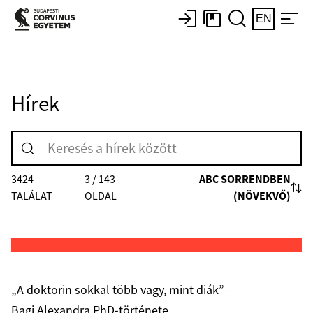
EN
Hírek
ABC SORRENDBEN
3424
3 / 143
(NÖVEKVŐ)
TALÁLAT
OLDAL
„A doktorin sokkal több vagy, mint diák” –
Bagi Alexandra PhD-története