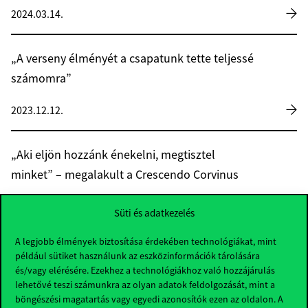
2024.03.14.
„A verseny élményét a csapatunk tette teljessé
számomra”
2023.12.12.
„Aki eljön hozzánk énekelni, megtisztel
minket” – megalakult a Crescendo Corvinus
2023.11.06.
Süti és adatkezelés
A legjobb élmények biztosítása érdekében technológiákat, mint
„Aki ismeri a fiatalokat, az beleláthat a jövőbe”
például sütiket használunk az eszközinformációk tárolására
– konferencia az ifjúsági kultúráról
és/vagy elérésére. Ezekhez a technológiákhoz való hozzájárulás
lehetővé teszi számunkra az olyan adatok feldolgozását, mint a
böngészési magatartás vagy egyedi azonosítók ezen az oldalon. A
2023.06.07.