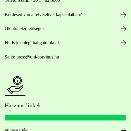
Telefonszám:
+36 1 482 5000
Kérdésed van a felvételivel kapcsolatban?
Oktatói elérhetőségek
HUB jelenlegi hallgatóinknak
Sajtó:
press@uni-corvinus.hu
Hasznos linkek
Nyitvatartás