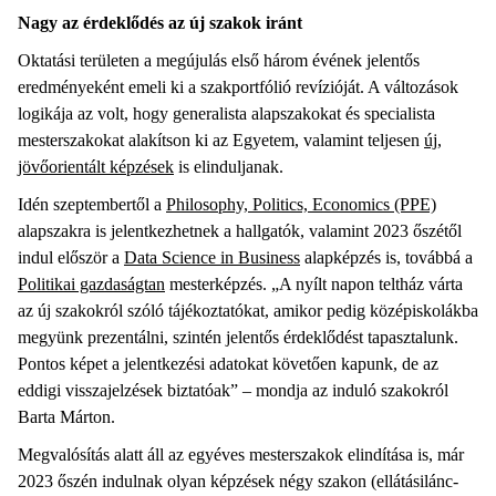
Nagy az érdeklődés az új szakok iránt
Oktatási területen a megújulás első három évének jelentős
eredményeként emeli ki a szakportfólió revízióját. A változások
logikája az volt, hogy generalista alapszakokat és specialista
mesterszakokat alakítson ki az Egyetem, valamint teljesen
új,
jövőorientált képzések
is elinduljanak.
Idén szeptembertől a
Philosophy, Politics, Economics (PPE)
alapszakra is jelentkezhetnek a hallgatók, valamint 2023 őszétől
indul először a
Data Science in Business
alapképzés is, továbbá a
Politikai gazdaságtan
mesterképzés. „A nyílt napon teltház várta
az új szakokról szóló tájékoztatókat, amikor pedig középiskolákba
megyünk prezentálni, szintén jelentős érdeklődést tapasztalunk.
Pontos képet a jelentkezési adatokat követően kapunk, de az
eddigi visszajelzések biztatóak” – mondja az induló szakokról
Barta Márton.
Megvalósítás alatt áll az egyéves mesterszakok elindítása is, már
2023 őszén indulnak olyan képzések négy szakon (ellátásilánc-