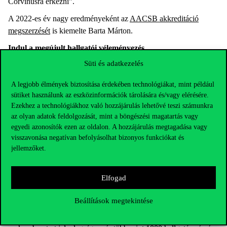
Corvinusra érkezni”.
A 2022-es év nagy eredményeként az
AACSB akkreditáció
megszerzését
is kiemelte Barta Márton.
Indul a megújult hallgatói véleményezés
Süti és adatkezelés
A hallgatói szolgáltatásokkal kapcsolatban számos területen
előrelépett az Egyetem, Barta Márton a folyamatok digitalizációját
A legjobb élmények biztosítása érdekében technológiákat, mint például
emelte ki ezek közül. Két éve elérhető a díjnyertes
MyCorvinus
sütiket használunk az eszközinformációk tárolására és/vagy elérésére.
mobilapplikáció
, mely az idei év újdonságaként kibővült a
Ezekhez a technológiákhoz való hozzájárulás lehetővé teszi számunkra
hallgatók között nagyon népszerű Intézd Online funkciókkal is.
az olyan adatok feldolgozását, mint a böngészési magatartás vagy
Teljesen megújul a hallgatói véleményezési rendszer, a jövő
egyedi azonosítók ezen az oldalon. A hozzájárulás megtagadása vagy
évben pedig jelentős fejlesztések várhatóak a Neptunnal
visszavonása negatívan befolyásolhat bizonyos funkciókat és
jellemzőket.
kapcsolatban. „Azt szeretnénk, ha a Neptunban javíthatnánk az
ügyintézéssel kapcsolatos hallgatói élményen, különös tekintettel
az ösztöndíjjal és az Erasmusszal kapcsolatos ügyekre”.
Elfogad
Fejlesztés alatt áll a Corvinus Navigátor applikációja is, amely a
Beállítások megtekintése
hallgatói életpálya tervezésében nyújt majd segítséget a diákok
számára. A projekt a második, a mentorálásra fókuszáló pilot