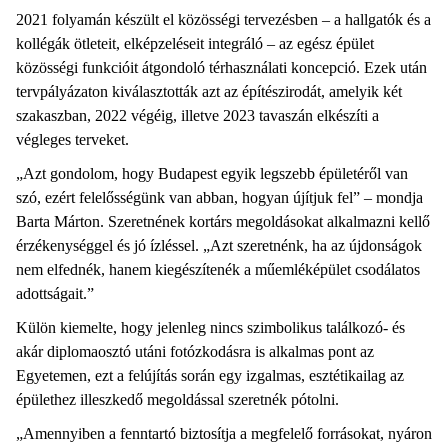
2021 folyamán készült el közösségi tervezésben – a hallgatók és a
kollégák ötleteit, elképzeléseit integráló – az egész épület
közösségi funkcióit átgondoló térhasználati koncepció. Ezek után
tervpályázaton kiválasztották azt az építészirodát, amelyik két
szakaszban, 2022 végéig, illetve 2023 tavaszán elkészíti a
végleges terveket.
„Azt gondolom, hogy Budapest egyik legszebb épületéről van
szó, ezért felelősségünk van abban, hogyan újítjuk fel” – mondja
Barta Márton. Szeretnének kortárs megoldásokat alkalmazni kellő
érzékenységgel és jó ízléssel. „Azt szeretnénk, ha az újdonságok
nem elfednék, hanem kiegészítenék a műemléképület csodálatos
adottságait.”
Külön kiemelte, hogy jelenleg nincs szimbolikus találkozó- és
akár diplomaosztó utáni fotózkodásra is alkalmas pont az
Egyetemen, ezt a felújítás során egy izgalmas, esztétikailag az
épülethez illeszkedő megoldással szeretnék pótolni.
„Amennyiben a fenntartó biztosítja a megfelelő forrásokat, nyáron