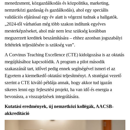
menedzsment, közgazdálkodás és közpolitika, marketing,
nemzetközi gazdaság és gazdálkodás), ahol egy speciális
validációs eljárással egy év alatt is végezni tudnak a hallgatók.
„2024-től várhatóan még több szakon indítunk egyéves
mesterképzéseket, ahol már nem lesz szükség korábban
megszerzett kreditek beszámítására – ehhez azonban jogszabályi
feltételek teljesülésére is szükség van”.
A Corvinus Teaching Excellence (CTE) kidolgozása is az oktatás
megújításához kapcsolódik. A program a pilot második
szakaszánál tart, idővel pedig ennek segítségével ismeri el az
Egyetem a kiemelkedő oktatási teljesítményt. A stratégiai vezető
szerint a CTE kiváló példája annak, hogy akkor tud igazán
sikeres lenni egy fejlesztési projekt, ha van idő és energia a
bevonásra, a visszajelzések integrálására.
Kutatási eredmények, új nemzetközi kollégák, AACSB-
akkreditáció