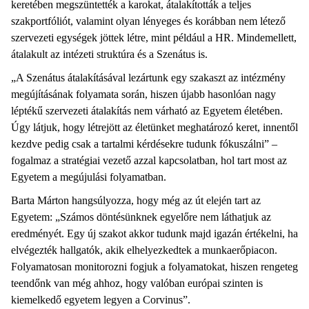
keretében megszüntették a karokat, átalakították a teljes
szakportfóliót, valamint olyan lényeges és korábban nem létező
szervezeti egységek jöttek létre, mint például a HR. Mindemellett,
átalakult az intézeti struktúra és a Szenátus is.
„A Szenátus átalakításával lezártunk egy szakaszt az intézmény
megújításának folyamata során, hiszen újabb hasonlóan nagy
léptékű szervezeti átalakítás nem várható az Egyetem életében.
Úgy látjuk, hogy létrejött az életünket meghatározó keret, innentől
kezdve pedig csak a tartalmi kérdésekre tudunk fókuszálni” –
fogalmaz a stratégiai vezető azzal kapcsolatban, hol tart most az
Egyetem a megújulási folyamatban.
Barta Márton hangsúlyozza, hogy még az út elején tart az
Egyetem: „Számos döntésünknek egyelőre nem láthatjuk az
eredményét. Egy új szakot akkor tudunk majd igazán értékelni, ha
elvégezték hallgatók, akik elhelyezkedtek a munkaerőpiacon.
Folyamatosan monitorozni fogjuk a folyamatokat, hiszen rengeteg
teendőnk van még ahhoz, hogy valóban európai szinten is
kiemelkedő egyetem legyen a Corvinus”.