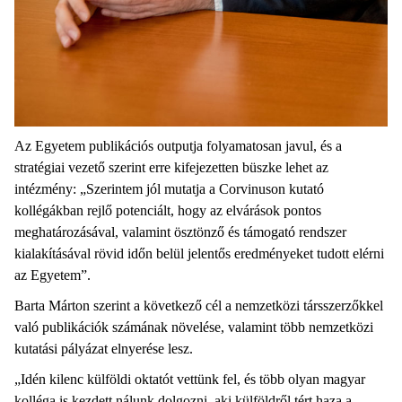
Az Egyetem publikációs outputja folyamatosan javul, és a
stratégiai vezető szerint erre kifejezetten büszke lehet az
intézmény: „Szerintem jól mutatja a Corvinuson kutató
kollégákban rejlő potenciált, hogy az elvárások pontos
meghatározásával, valamint ösztönző és támogató rendszer
kialakításával rövid időn belül jelentős eredményeket tudott elérni
az Egyetem”.
Barta Márton szerint a következő cél a nemzetközi társszerzőkkel
való publikációk számának növelése, valamint több nemzetközi
kutatási pályázat elnyerése lesz.
„Idén kilenc külföldi oktatót vettünk fel, és több olyan magyar
kolléga is kezdett nálunk dolgozni, aki külföldről tért haza a