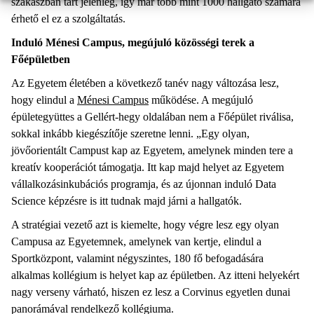
szakaszban tart jelenleg, így már több mint 1000 hallgató számára
érhető el ez a szolgáltatás.
Induló Ménesi Campus, megújuló közösségi terek a
Főépületben
Az Egyetem életében a következő tanév nagy változása lesz,
hogy elindul a
Ménesi Campus
működése. A megújuló
épületegyüttes a Gellért-hegy oldalában nem a Főépület riválisa,
sokkal inkább kiegészítője szeretne lenni. „Egy olyan,
jövőorientált Campust kap az Egyetem, amelynek minden tere a
kreatív kooperációt támogatja. Itt kap majd helyet az Egyetem
vállalkozásinkubációs programja, és az újonnan induló Data
Science képzésre is itt tudnak majd járni a hallgatók.
A stratégiai vezető azt is kiemelte, hogy végre lesz egy olyan
Campusa az Egyetemnek, amelynek van kertje, elindul a
Sportközpont, valamint négyszintes, 180 fő befogadására
alkalmas kollégium is helyet kap az épületben. Az itteni helyekért
nagy verseny várható, hiszen ez lesz a Corvinus egyetlen dunai
panorámával rendelkező kollégiuma.