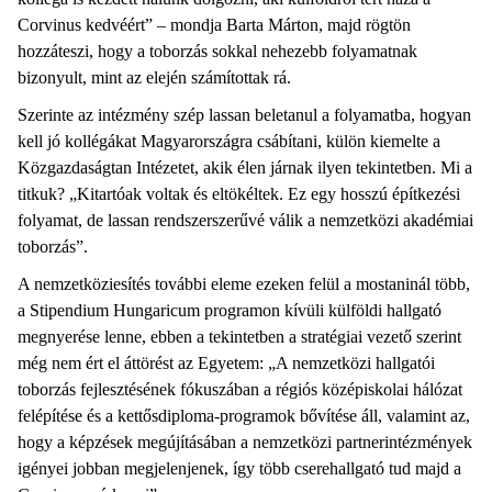
Corvinus kedvéért” – mondja Barta Márton, majd rögtön
hozzáteszi, hogy a toborzás sokkal nehezebb folyamatnak
bizonyult, mint az elején számítottak rá.
Szerinte az intézmény szép lassan beletanul a folyamatba, hogyan
kell jó kollégákat Magyarországra csábítani, külön kiemelte a
Közgazdaságtan Intézetet, akik élen járnak ilyen tekintetben. Mi a
titkuk? „Kitartóak voltak és eltökéltek. Ez egy hosszú építkezési
folyamat, de lassan rendszerszerűvé válik a nemzetközi akadémiai
toborzás”.
A nemzetköziesítés további eleme ezeken felül a mostaninál több,
a Stipendium Hungaricum programon kívüli külföldi hallgató
megnyerése lenne, ebben a tekintetben a stratégiai vezető szerint
még nem ért el áttörést az Egyetem: „A nemzetközi hallgatói
toborzás fejlesztésének fókuszában a régiós középiskolai hálózat
felépítése és a kettősdiploma-programok bővítése áll, valamint az,
hogy a képzések megújításában a nemzetközi partnerintézmények
igényei jobban megjelenjenek, így több cserehallgató tud majd a