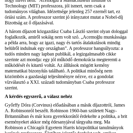
hogy mivel nem.”
Acemoğlu
a Massachusetts Institute of
Technology
(MIT) professzora, jól ismert
,
nem csak a
tudományos világban. Idézettsége jelenleg 257 ezernél tart, ez
óriási szám. A professzor szerint jó irányzatot mutat a Nobel-díj
Bizottság az ő díjazásával.
A három díjazott közgazdász Csaba László szerint olyan dologgal
foglalkozik, amiről sokáig nem volt szó. „
Acemoğlu
munkássága
a példa arra, hogy az igazi, nagy és tartós átalakulások mindig
belülről indulnak egy országban”. A professzor hangsúlyozta: a
tudós minden nagy lapban publikál, a legizgalmasabb cikke
szerinte azt mondja: egy jól működő demokrácia megteremti a
működését és kitartó voltát. Az állítások mögött kemény
matematikai bizonyítás található. A politikai minőség nem
közömbös a gazdasági teljesítményre nézve, ez a gondolat
vízválasztó a XXI. századi tudományban Csaba professzor
szerint.
A kérdés egyszerű, a válasz nehéz
Győrffy Dóra (
Corvinus
) előadásában a másik díjazottról,
James
A.
Robinsonról
beszélt. Robinson 1960-ban született Nagy-
Britanniában és már kora gyerekkorától érdekelte a politika, a brit
eseményeket akkor még édesanyjával tárgyalta meg.
Ma
Robinson a Chicag
ó
i Egyetem Harris közpolitikai tanulmányok