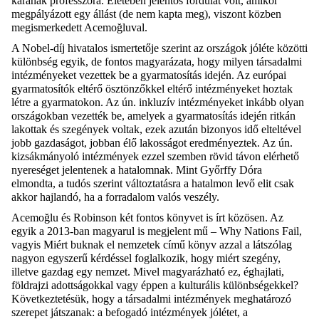
karának
professzora. Életében jelentős fordulat volt, amikor
megpályázott egy állást (de nem kapta meg), viszont közben
megismerkedett
Acemoğluval
.
A Nobel-díj hivatalos ismertetője szerint az országok jóléte közötti
különbség egyik, de fontos magyarázata, hogy milyen társadalmi
intézményeket vezettek be a gyarmatosítás idején. Az európai
gyarmatosítók eltérő ösztönzőkkel eltérő intézményeket hoztak
létre a gyarmatokon. Az ún. inkluzív intézményeket inkább olyan
országokban vezették be, amelyek a gyarmatosítás idején
ritkán
lakottak és
szegények voltak, ezek azután bizonyos idő elteltével
jobb gazdaságot, jobban élő lakosságot eredményeztek.
Az
ún.
kizsákmányoló
intézmények
ezzel szemben
rövid távon elérhető
nyereséget jelentenek a hatalomnak.
Mint Győrffy Dóra
elmondta,
a tudós szerint
v
áltoztatásra a hatalmon levő elit csak
akkor hajlandó, ha a forradalom valós veszély.
Acemoğlu
és Robinson két fontos könyvet is írt közösen. Az
egyik a 2013-ban magyarul is megjelent mű –
Why
Nations
Fail
,
vagyis Miért buknak el nemzetek című könyv azzal a látszólag
nagyon egyszerű kérdéssel foglalkozik,
hogy
miért szegény,
illetve gazdag egy nemzet
.
M
ivel magyarázható ez, éghajlati,
földrajzi adottságokkal vagy éppen a kulturális különbségekkel
?
K
övetkeztet
ésük
, hogy a társadalmi intézmények meghatározó
szerepet játszanak
:
a befogadó intézmények jólétet, a