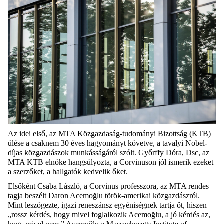
Az idei első, az MTA Közgazdaság-tudományi Bizottság (KTB)
ülése a csaknem 30 éves hagyományt követve, a tavalyi Nobel-
díjas közgazdászok munkásságáról szólt.
Győrffy Dóra,
Dsc
, az
MTA KTB elnöke hangsúlyozta, a
Corvinuson
jól ismerik ezeket
a szerzőket, a hallgatók kedvelik őket.
Elsőként
Csaba László
,
a Corvinus
professzor
a
, az MTA rendes
tagja beszélt
Daron
Acemoğlu
török-amerikai közgazdászról
.
M
int leszögezte, igazi reneszánsz egyéniségnek tartja őt, hiszen
„rossz kérdés, hogy mivel foglalkozik
Acemoğlu
, a jó kérdés az,