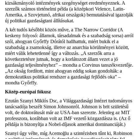
kizsákmányoló intézmények szegénységet eredményeznek. A
szerzők számos történelmi példa (a köz
é
pkori Velence, Latin-
Amerika, a Szovjetunó, afrikai országok) bemutatásával igazolják
új politikai gazdaságtani állításukat.
A két tudós későbbi közös műve, a The
Narrow
Corridor
(A
keskeny folyosó: államok, társadalmak és a szabadság sorsa) arról
szól, ahogyan Győrffy Dórától hallhattuk, miért bukik el a
szabadság a zsarnokság, illetve az anarchia körülményei között,
miért válik lehetetlenné így a változás. „A szerzők arra a
következtetésre jutnak, hogy a korlátozott állam vezet a jó
gazdasági teljesítményhez”
–
mondta a Corvinus tanszékvezetője.
„
Az okság fordított, mint ahogyan eddig sokan gondolták: a
demokratikus politikai rendszer a gazdasági fejlődés oka”
–
mondta Győrffy.
Közép-európai fókusz
Ezután
Szanyi Miklós
Dsc
, a Világgazdasági Intézet tudományos
tanácsadója beszélt Simon Johnsonról. Johnson is brit születésű
volt, de doktorátusát már az USA-ban szerezte. Jelenleg az MIT
professzora, korábban volt az IMF vezető közgazdásza is. (Az ő
példája is bizonyítja a Nobel-díjasok amerikai dominanci
áját
.)
Szanyi úgy vélte, míg
Acemoğlu
a szintézisben tűnt ki, Robinson