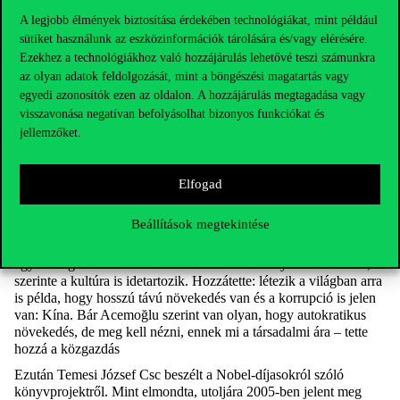
tükrében”
–
ez volt
Martin József Péter
PhD, közgazdász és
szociológus, a
Transparency
International Magyarország
A legjobb élmények biztosítása érdekében technológiákat, mint például
ügyvezetője előadásának a címe. Martin beszélt a magyar
sütiket használunk az eszközinformációk tárolására és/vagy elérésére.
autokrácia természetrajzáról – véleménye szerint a magyar állami
Ezekhez a technológiákhoz való hozzájárulás lehetővé teszi számunkra
intézményrendszer kirekesztő, a fékek és ellensúlyok rendszerét
az olyan adatok feldolgozását, mint a böngészési magatartás vagy
kiiktatták, az államigazgatás szélsőségesen központosított,
egyedi azonosítók ezen az oldalon. A hozzájárulás megtagadása vagy
jellemző a testreszabott jogalkotás, a hanyatló médiaszabadság, a
visszavonása negatívan befolyásolhat bizonyos funkciókat és
magyar korrupció központosított és rendszerszintű
, ami
rombolja
jellemzőket.
a piacokat, intézményeket és normákat. Magyarországot sajnos
magas korrupció és kevés GDP jellemzi. A korrupció, mint
elmondta, nálunk több csatornán zajlik: a közbeszerzési
Elfogad
rendszeren, az alapítványi vagyonkimentéssel és a magántőke-
alapok segítségével –
mint a közgazdász hangsúlyozta, itt sok
ezermilliárdról van szó.
Beállítások megtekintése
Véleménye szerint
Acemoğlu
elméletének vitatható pontja, hogy
egy ország sikerében csak az inkluzív intézmények számítanak,
szerinte a kultúra is idetartozik. Hozzátette: létezik a világban arra
is példa, hogy hosszú távú növekedés van és a korrupció is jelen
van: Kína. Bár
Acemoğlu
szerint van olyan, hogy autokratikus
növekedés, de meg kell nézni, ennek mi a társadalmi ára – tette
hozzá a közgazdás
Ezután
Temesi József
Csc
beszélt a Nobel-díjasokról szóló
könyvprojektről. Mint elmondta, utoljára 2005-ben jelent meg