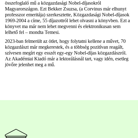
összefoglaló mű a közgazdasági Nobel-díjasokról
Magyarországon. Ezt
Bekker
Zsuzsa
, (a Corvinus már elhunyt
professzor
emeritája
) szerkesztette, Közgazdasági Nobel-díjasok
1969-2004 a címe, 55 díjazottról lehet olvasni a könyvben. Ezt a
könyvet ma már nem lehet megvenni és elektronikusan sem
lelhető
fel
– mondta Temesi.
2023-ban felmerült az ötlet, hogy folytatni kellene a művet, 70
közgazdászt már megkerestek, és a többség pozitívan reagált,
szívesen megírt egy esszét egy-egy Nobel-díjas közgazdászról.
Az Akadémiai Kiadó már a lektorálásnál tart, vagy idén, esetleg
jövőre jelenhet meg a mű.