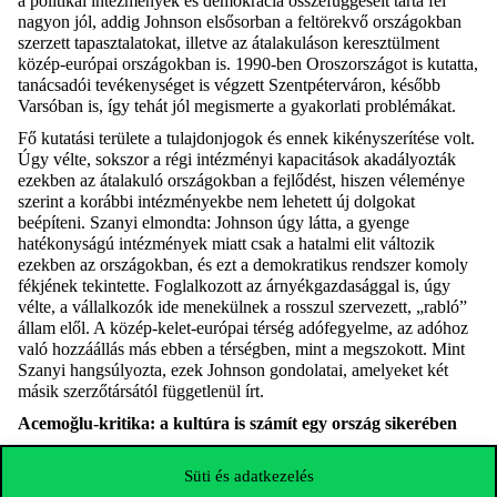
a politikai intézmények és demokrácia összefüggéseit tárta fel
nagyon jól, addig Johnson elsősorban a feltörekvő országokban
szerzett tapasztalatokat, illetve az átalakuláson keresztülment
közép-európai országokban is. 1990-ben Oroszországot is kutatta,
tanácsadói tevékenységet is végzett Szentpéterváron, később
Varsóban is, így tehát jól megismerte a gyakorlati problémákat.
Fő kutatási területe a tulajdonjogok és ennek kikényszerítése volt.
Úgy vélte, sokszor a régi intézményi kapacitások akadályozták
ezekben az átalakuló országokban a fejlődést, hiszen véleménye
szerint a korábbi intézményekbe nem lehetett új dolgokat
beépíteni. Szanyi elmondta: Johnson úgy látta, a gyenge
hatékonyságú intézmények miatt csak
a
hatalmi
elit
változ
i
k
ezekben az országokban,
és
ezt a demokratikus rendszer komoly
fékjének tekintette. Foglalkozott az árnyékgazdasággal is, úgy
vélte, a vállalkozók ide menekülnek a rosszul szervezett, „rabló”
állam elől. A közép-kelet-európai térség adófegyelme, az adóhoz
való hozzáállás más ebben a térségben, mint a megszokott. Mint
Szanyi hangsúlyozta, ezek Johnson gondolatai, amelyeket két
másik szerzőtársától függetlenül írt.
Acemoğlu
-kritika: a
kultúra is
számít egy ország sikerében
„Kirekesztő intézmények és gazdasági hanyatlás: A magyar
Süti és adatkezelés
autokrácia természetrajza Daron
Acemoğlu
munkásságának