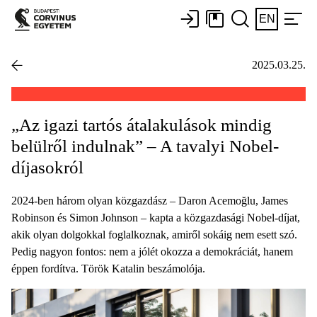
EN
2025.03.25.
„Az igazi tartós átalakulások mindig
belülről indulnak” – A tavalyi Nobel-
díjasokról
2024-ben három olyan közgazdász – Daron Acemoğlu, James
Robinson és Simon Johnson – kapta a közgazdasági Nobel-díjat,
akik olyan dolgokkal foglalkoznak, amiről sokáig nem esett szó.
Pedig nagyon fontos: nem a jólét okozza a demokráciát, hanem
éppen fordítva. Török Katalin beszámolója.