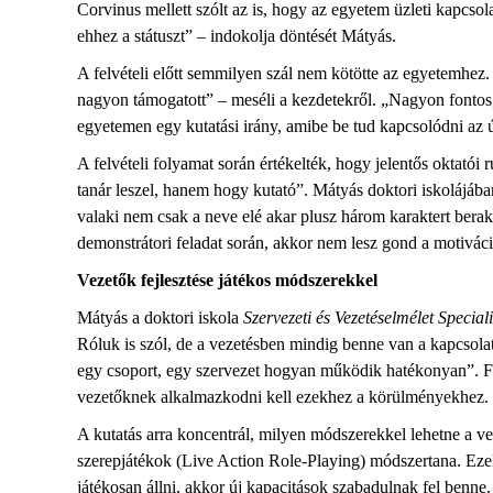
Corvinus mellett szólt az is, hogy az egyetem üzleti kapcsol
ehhez a státuszt” – indokolja döntését Mátyás.
A felvételi előtt semmilyen szál nem kötötte az egyetemhe
nagyon támogatott” – meséli a kezdetekről. „Nagyon fontos, 
egyetemen egy kutatási irány, amibe be tud kapcsolódni az ú
A felvételi folyamat során értékelték, hogy jelentős oktatói
tanár leszel, hanem hogy kutató”. Mátyás doktori iskolájába
valaki nem csak a neve elé akar plusz három karaktert bera
demonstrátori feladat során, akkor nem lesz gond a motivác
Vezetők fejlesztése játékos módszerekkel
Mátyás a doktori iskola
Szervezeti és Vezetéselmélet Special
Róluk is szól, de a vezetésben mindig benne van a kapcsola
egy csoport, egy szervezet hogyan működik hatékonyan”. Fől
vezetőknek alkalmazkodni kell ezekhez a körülményekhez. 
A kutatás arra koncentrál, milyen módszerekkel lehetne a ve
szerepjátékok (Live Action Role-Playing) módszertana. Ezek
játékosan állni, akkor új kapacitások szabadulnak fel benne