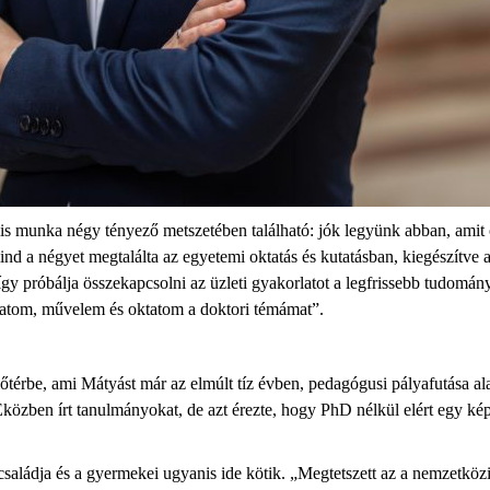
deális munka négy tényező metszetében található: jók legyünk abban, ami
nd a négyet megtalálta az egyetemi oktatás és kutatásban, kiegészítve a
 így próbálja összekapcsolni az üzleti gyakorlatot a legfrissebb tudomá
utatom, művelem és oktatom a doktori témámat”.
őtérbe, ami Mátyást már az elmúlt tíz évben, pedagógusi pályafutása ala
 Eközben írt tanulmányokat, de azt érezte, hogy PhD nélkül elért egy k
saládja és a gyermekei ugyanis ide kötik. „Megtetszett az a nemzetközi