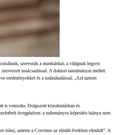
t csinálunk, szeressük a munkánkat, a világnak legyen
 szervezeti tanácsadással. A doktori tanulmányai mellett
nyos eredményekkel és a tudásátadással. „Azt tartom
tt is vonzotta. Dolgozott közoktatásban és
épzeletbeli üvegplafont: a tudományos képesítés hiánya nem
es irány, amerre a Corvinus az elmúlt években elindult”. A