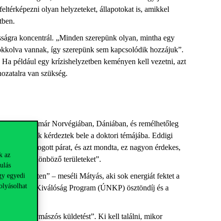
eltérképezni olyan helyzeteket, állapotokat is, amikkel
letben.
sságra koncentrál. „Minden szerepünk olyan, mintha egy
lokkolva vannak, így szerepünk sem kapcsolódik hozzájuk”.
. Ha például egy krízishelyzetben keményen kell vezetni, azt
shozatalra van szükség.
Ezt bemutatta már Norvégiában, Dániában, és remélhetőleg
aktekintélyek kérdeztek bele a doktori témájába. Eddigi
órában. Pislogott párat, és azt mondta, ez nagyon érdekes,
k az
sszeköthet különböző területeket”.
ulás
egy projekten” – meséli Mátyás, aki sok energiát fektet a
gy egyedi
olyásolhat
az Új Nemzeti Kiválóság Program (ÚNKP) ösztöndíj és a
int egy hegymászós küldetést”. Ki kell találni, mikor