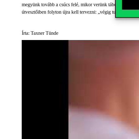
megyünk tovább a csúcs felé, mikor verünk tábort, mik a fo
útvesztőiben folyton újra kell tervezni: „végig tudjuk, hova
Írta: Taxner Tünde