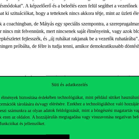
smódokat”. A képzelőerő és a beleélés ezen felül segíthet a vezetőnek f
t ki szituációkat, hogy a tetteknek nincs akkora tétje, mint az üzleti é
k a coachingban, de Mátyás egy speciális szempontra, a szereprugalma
r nincs mit felvennünk, mert nincsenek saját élményeink, vagy azok b
pkészletet fejlesszék, és „új ruhákat rakjanak be a vezetők ruhatárába”
éningen próbálta, de félre is tudja tenni, amikor demokratikusabb dönté
rlathoz, Mátyás egy konkrét módszertant is fejleszt a kutatás során. 
Süti és adatkezelés
s visszajelzéseket. Az egyik rangos konferencián például nemzetközi sz
st, amit kapott. „Az egyik professzornak felvázoltam a terveimet negyed
 élmények biztosítása érdekében technológiákat, mint például sütiket használun
Akkor azt éreztem, hogy tényleg rátapintottam valami lényegesre, ami ö
ormációk tárolására és/vagy elérésére. Ezekhez a technológiákhoz való hozzájár
tközi csapatmunka. „Most éppen egy holland kollégával dolgozom együtt 
teszi számunkra az olyan adatok feldolgozását, mint a böngészési magatartás va
k ezen az oldalon. A hozzájárulás megtagadása vagy visszavonása negatívan bef
kra is, ebben a félévben például hat helyre utazik. A doktori iskola, 
funkciókat és jellemzőket.
 amik egy hosszú út állomásai.
nem négy év alatt elérni bizonyos célokat. Fel kell építeni az egészet, m