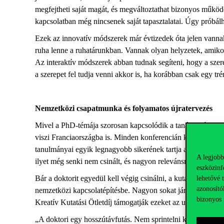
megfejtheti saját magát, és megváltoztathat bizonyos működé
kapcsolatban még nincsenek saját tapasztalatai. Úgy próbálha
Ezek az innovatív módszerek már évtizedek óta jelen vanna
ruha lenne a ruhatárunkban. Vannak olyan helyzetek, amiko
Az interaktív módszerek abban tudnak segíteni, hogy a szere
a szerepet fel tudja venni akkor is, ha korábban csak egy tr
Nemzetközi csapatmunka és folyamatos újratervezés
Mivel a PhD-témája szorosan kapcsolódik a tanácsadói gyako
viszi Franciaországba is. Minden konferencián kapott értéke
tanulmányai egyik legnagyobb sikerének tartja a visszajelzé
A legjobb
ilyet még senki nem csinált, és nagyon relevánsnak tartja. 
eszközinf
Bár a doktorit egyedül kell végig csinálni, a kutatás nemze
lehetővé 
azonosító
nemzetközi kapcsolatépítésbe. Nagyon sokat jár konferenciá
bizonyos 
Kreatív Kutatási Ötletdíj támogatják ezeket az utazásokat,
„A doktori egy hosszútávfutás. Nem sprintelni kell tudni, ha