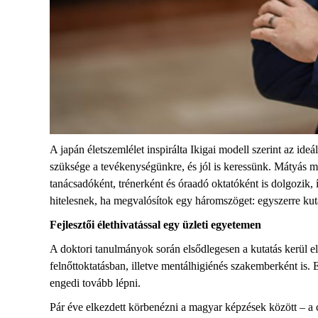
A japán életszemlélet inspirálta Ikigai modell szerint az i
szüksége a tevékenységünkre, és jól is keressünk. Mátyás mi
tanácsadóként, trénerként és óraadó oktatóként is dolgozik,
hitelesnek, ha megvalósítok egy háromszöget: egyszerre k
Fejlesztői élethivatással egy üzleti egyetemen
A doktori tanulmányok során elsődlegesen a kutatás kerül el
felnőttoktatásban, illetve mentálhigiénés szakemberként is.
engedi tovább lépni.
Pár éve elkezdett körbenézni a magyar képzések között – a c