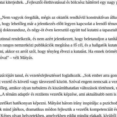
atai kiterjedtek. „Fejlesztői élethivatással és bölcsész háttérrel egy n
z. „Nem vagyok öregdiák, mégis az oktatók rendkívül konstruktívan áll
hogy lehetőleg már a jelentkezés előtt legyen kapcsolat a leendő témav
j doktorandusz, és négy-öt éven keresztül együtt tud kutatni a tapaszta
 rutinnal rendelkezik, és nem azért jelentkezett, hogy beletanuljon a ta
n rangos nemzetközi publikációk megírása a fő cél, és a hallgatók kutat
kni, akkor ez arról szól, hogy tényleg élvezi a kutatást. Ha ennek örö
ióval” – véli Mátyás.
izációján
tanul, és vezetésfejlesztéssel foglalkozik. „Sok ember arra gon
t vezető és követő vagy társvezető között. Szóval engem nemcsak a vez
eg, amikor olyan turbulens és kiszámíthatatlan változások történnek, 
„A témám adaptív és reziliens vezetők képzése, ami aktuálisabb nem i
zetőket hatékonyan képezni. Mátyást három irány inspirálja: a pszichodr
 mind játékos, dramatikus módon fejlesztik a vezetők kompetenciáit és
. Képes olyan helyzetekben, amelyekben eddig mindig elakadt, kívülről 