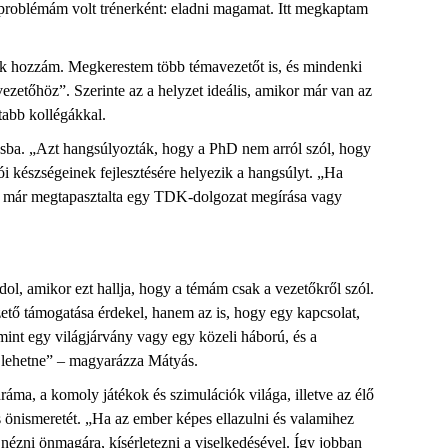
agy problémám volt trénerként: eladni magamat. Itt megkaptam
tak hozzám. Megkerestem több témavezetőt is, és mindenki
ezetőhöz”. Szerinte az a helyzet ideális, amikor már van az
ltabb kollégákkal.
nításba. „Azt hangsúlyozták, hogy a PhD nem arról szól, hogy
ói készségeinek fejlesztésére helyezik a hangsúlyt. „Ha
mét már megtapasztalta egy TDK-dolgozat megírása vagy
dol, amikor ezt hallja, hogy a témám csak a vezetőkről szól.
ető támogatása érdekel, hanem az is, hogy egy kapcsolat,
mint egy világjárvány vagy egy közeli háború, és a
s lehetne” – magyarázza Mátyás.
áma, a komoly játékok és szimulációk világa, illetve az élő
 önismeretét. „Ha az ember képes ellazulni és valamihez
nézni önmagára, kísérletezni a viselkedésével. Így jobban