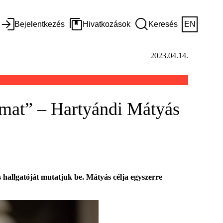
Bejelentkezés
Hivatkozások
Keresés
EN
2023.04.14.
ámat” – Hartyándi Mátyás
allgatóját mutatjuk be. Mátyás célja egyszerre