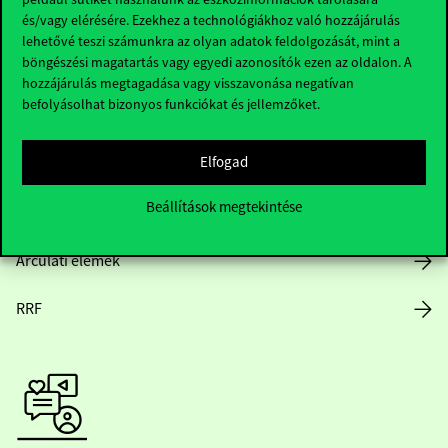
és/vagy elérésére. Ezekhez a technológiákhoz való hozzájárulás
lehetővé teszi számunkra az olyan adatok feldolgozását, mint a
böngészési magatartás vagy egyedi azonosítók ezen az oldalon. A
Nyitvatartás
hozzájárulás megtagadása vagy visszavonása negatívan
befolyásolhat bizonyos funkciókat és jellemzőket.
Házirend
Elfogad
Közérdekű adatok
Beállítások megtekintése
Karrier
Arculati elemek
RRF