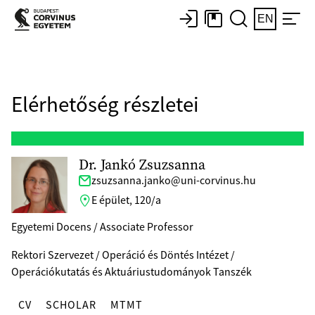
EN
Elérhetőség részletei
Dr. Jankó Zsuzsanna
zsuzsanna.janko@uni-corvinus.hu
E épület, 120/a
Egyetemi Docens / Associate Professor
Rektori Szervezet / Operáció és Döntés Intézet /
Operációkutatás és Aktuáriustudományok Tanszék
CV
SCHOLAR
MTMT