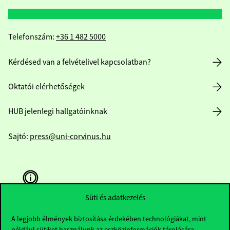
Telefonszám:
+36 1 482 5000
Kérdésed van a felvételivel kapcsolatban?
Oktatói elérhetőségek
HUB jelenlegi hallgatóinknak
Sajtó:
press@uni-corvinus.hu
Süti és adatkezelés
A legjobb élmények biztosítása érdekében technológiákat, mint
Hasznos linkek
például sütiket használunk az eszközinformációk tárolására