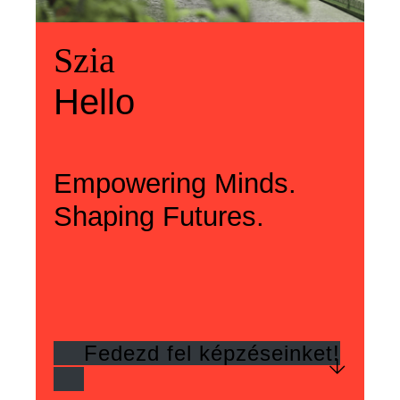
Üdvözlünk
Szia
Welcome
Szia
Hello
Hello
Empowering Minds.
Shaping Futures.
Fedezd fel képzéseinket!