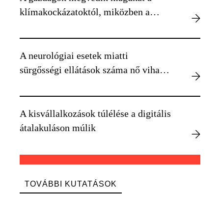
klímakockázatoktól, miközben a
szegényebbek kiszolgáltatottabbá
válnak
A neurológiai esetek miatti
sürgősségi ellátások száma nő viharos
időben
A kisvállalkozások túlélése a digitális
átalakuláson múlik
TOVÁBBI KUTATÁSOK