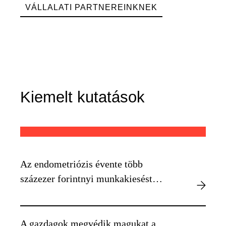
VÁLLALATI PARTNEREINKNEK
Kiemelt kutatások
Az endometriózis évente több
százezer forintnyi munkakiesést
okozhat egyénenként
A gazdagok megvédik magukat a