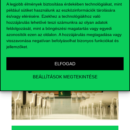
A legjobb élmények biztosítása érdekében technológiákat, mint
például sütiket használunk az eszközinformációk tárolására
és/vagy elérésére. Ezekhez a technológiákhoz való
hozzájárulás lehetővé teszi számunkra az olyan adatok
feldolgozását, mint a böngészési magatartás vagy egyedi
Események
azonosítók ezen az oldalon. A hozzájárulás megtagadása vagy
visszavonása negatívan befolyásolhat bizonyos funkciókat és
jellemzőket.
ELFOGAD
BEÁLLÍTÁSOK MEGTEKINTÉSE