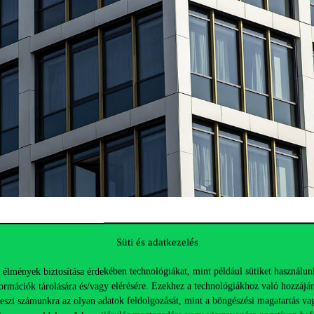
lőadó
Süti és adatkezelés
 élmények biztosítása érdekében technológiákat, mint például sütiket használun
ormációk tárolására és/vagy elérésére. Ezekhez a technológiákhoz való hozzájár
teszi számunkra az olyan adatok feldolgozását, mint a böngészési magatartás va