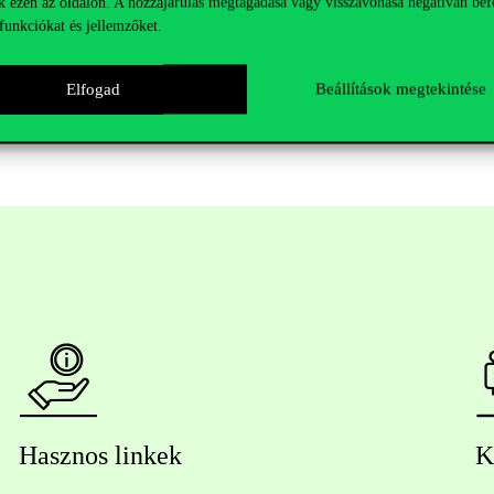
k ezen az oldalon. A hozzájárulás megtagadása vagy visszavonása negatívan bef
funkciókat és jellemzőket.
ELTE TK)
s és ELTE TK)
Elfogad
Beállítások megtekintése
Hasznos linkek
K