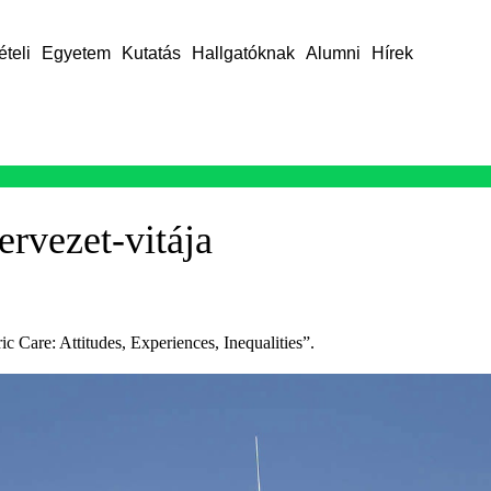
ételi
Egyetem
Kutatás
Hallgatóknak
Alumni
Hírek
ervezet-vitája
c Care: Attitudes, Experiences, Inequalities”.