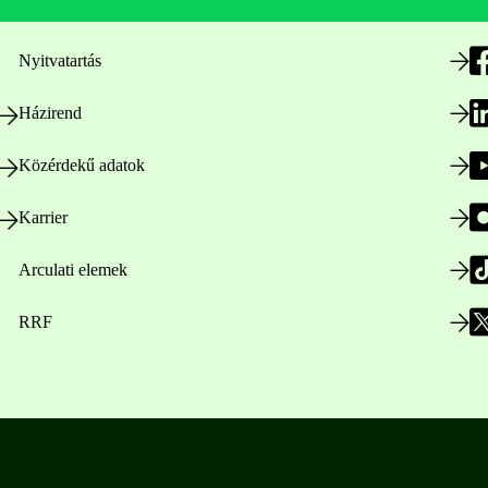
Nyitvatartás
Házirend
Közérdekű adatok
Karrier
Arculati elemek
RRF