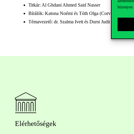
azonosító
Titkár: Al Ghdani Ahmed Said Nasser
bizonyos 
Bírálók: Katona Noémi és Tóth Olga (Corvinus and 
Témavezető: dr. Szalma Ivett és Durst Judit (Corvinu
Elérhetőségek