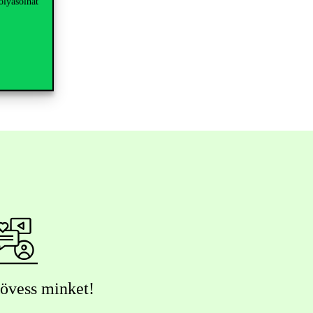
olyásolhat
övess minket!