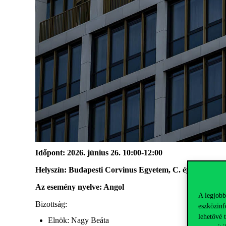
Időpont: 2026. június 26. 10:00-12:00
Helyszín: Budapesti Corvinus Egyetem, C. épület, X. e
Az esemény nyelve: Angol
A legjobb
Bizottság:
eszközinf
lehetővé 
Elnök: Nagy Beáta