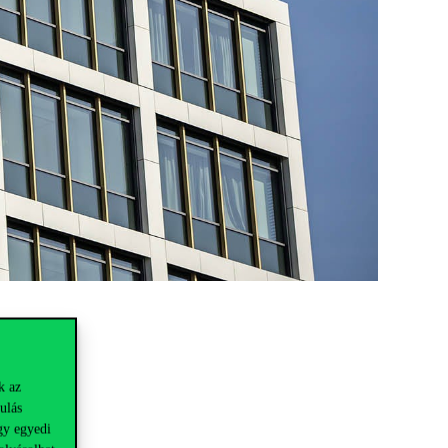
k az
ulás
gy egyedi