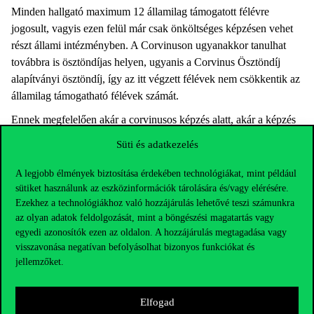
Minden hallgató maximum 12 államilag támogatott félévre
jogosult, vagyis ezen felül már csak önköltséges képzésen vehet
részt állami intézményben. A Corvinuson ugyanakkor tanulhat
továbbra is ösztöndíjas helyen, ugyanis a Corvinus Ösztöndíj
alapítványi ösztöndíj, így az itt végzett félévek nem csökkentik az
államilag támogatható félévek számát.
Ennek megfelelően akár a corvinusos képzés alatt, akár a képzés
után a hallgatók továbbra is 12 államilag támogatott félévet
Süti és adatkezelés
használhatnak fel más intézményekben. Ugyanígy lehetőség van
arra is, hogy már elhasznált 12 állami félév után jelentkezzen
A legjobb élmények biztosítása érdekében technológiákat, mint például
valaki Corvinus Ösztöndíjas képzésre, és továbbra is
sütiket használunk az eszközinformációk tárolására és/vagy elérésére.
Ezekhez a technológiákhoz való hozzájárulás lehetővé teszi számunkra
térítésmentesen tanuljon.
az olyan adatok feldolgozását, mint a böngészési magatartás vagy
5. Angol nyelvű képzésen is lehet térítésmentesen tanulni
egyedi azonosítók ezen az oldalon. A hozzájárulás megtagadása vagy
visszavonása negatívan befolyásolhat bizonyos funkciókat és
Állami ösztöndíjas helyek korábban is voltak a Corvinuson,
jellemzőket.
idegen nyelvű szakokon is, ugyanakkor ezeken, illetve több más
felsőoktatási intézményben idegen nyelvi hozzájárulást kell
fizetniük a hallgatóknak.
Elfogad