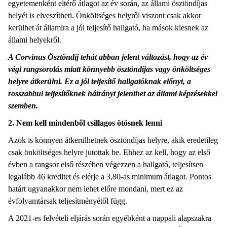
egyetemenként eltérő átlagot az év során, az állami ösztöndíjas
helyét is elveszítheti. Önköltséges helyről viszont csak akkor
kerülhet át államira a jól teljesítő hallgató, ha mások kiesnek az
állami helyekről.
A Corvinus Ösztöndíj tehát abban jelent változást, hogy az év
végi rangsorolás miatt könnyebb ösztöndíjas vagy önköltséges
helyre átkerülni. Ez a jól teljesítő hallgatóknak előnyt, a
rosszabbul teljesítőknek hátrányt jelenthet az állami képzésekkel
szemben.
2. Nem kell mindenből csillagos ötösnek lenni
Azok is könnyen átkerülhetnek ösztöndíjas helyre, akik eredetileg
csak önköltséges helyre jutottak be. Ehhez az kell, hogy az első
évben a rangsor első részében végezzen a hallgató, teljesítsen
legalább 46 kreditet és elérje a 3,80-as minimum átlagot. Pontos
határt ugyanakkor nem lehet előre mondani, mert ez az
évfolyamtársak teljesítményétől függ.
A 2021-es felvételi eljárás során egyébként a nappali alapszakra