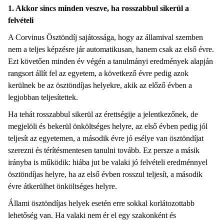
1. Akkor sincs minden veszve, ha rosszabbul sikerül a
felvételi
A Corvinus Ösztöndíj sajátossága, hogy az államival szemben
nem a teljes képzésre jár automatikusan, hanem csak az első évre.
Ezt követően minden év végén a tanulmányi eredmények alapján
rangsort állít fel az egyetem, a következő évre pedig azok
kerülnek be az ösztöndíjas helyekre, akik az előző évben a
legjobban teljesítettek.
Ha tehát rosszabbul sikerül az érettségije a jelentkezőnek, de
megjelöli és bekerül önköltséges helyre, az első évben pedig jól
teljesít az egyetemen, a második évre jó esélye van ösztöndíjat
szerezni és térítésmentesen tanulni tovább. Ez persze a másik
irányba is működik: hiába jut be valaki jó felvételi eredménnyel
ösztöndíjas helyre, ha az első évben rosszul teljesít, a második
évre átkerülhet önköltséges helyre.
Állami ösztöndíjas helyek esetén erre sokkal korlátozottabb
lehetőség van. Ha valaki nem ér el egy szakonként és