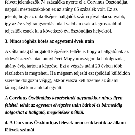
felvett jelentkezők 74 százaléka nyerte el a Corvinus Ösztöndíjat,
nappali mesterszakokon ez az arány 85 százalék volt. Ez az
jelenti, hogy az önköltséges hallgatók száma jóval alacsonyabb,
így az év végi rangsorolás miatt valóban csak a legrosszabbul
teljesítők esnek ki a következő évi ösztöndíjas helyekről.
3. Nincs röghöz kötés az egyetemi évek után
Az államilag támogatott képzések feltétele, hogy a hallgatónak az
oklevélszerzés után annyi évet Magyarországon kell dolgoznia,
ahány évig tartott a képzése. Ezt a végzés utáni 20 évben több
részletben is megteheti. Ha mégsem teljesíti ezt (például külföldön
szeretne dolgozni végig), akkor vissza kell fizetnie az állami
támogatást kamatokkal együtt.
A Corvinus Ösztöndíjas képzéseknél ugyanakkor nincs ilyen
feltétel, tehát az egyetem elvégzése után bárhol és bármeddig
dolgozhat a hallgató, megkötések nélkül.
4. A Corvinus Ösztöndíjas félévek nem csökkentik az állami
félévek számát