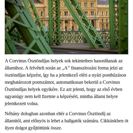
A Corvinus Ösztöndíjas helyek sok tekintetben hasonlítanak az
államihoz. A felvételi során az „A” finanszírozási forma jelzi az
ösztöndíjas képzést, így ha a jelentkező eléri a nyári ponthúzáson
meghatározott pontszámot, automatikusan bekerül a Corvinus
Ösztöndíjas helyek egyikére. Ez azt jelenti, hogy az első évben
ugyanúgy nem kell fizetnie a képzésért, mintha állami helyre
jelentkezett volna.
Néhány dologban azonban eltér a Corvinus Ösztöndíj az
államitól, ami előnyös is lehet a hallgatók számára. Cikkünkben öt
ilyen dolgot gyűjtöttünk össze.