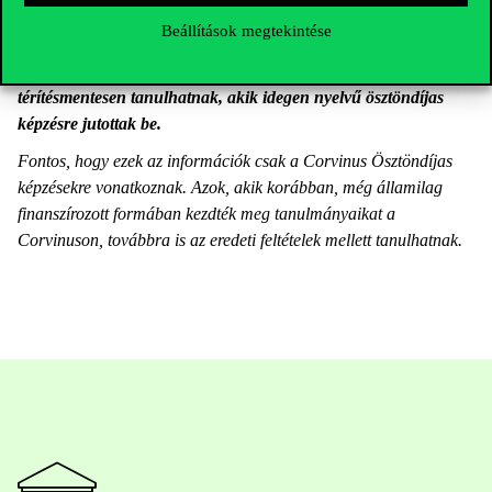
A Corvinus Ösztöndíj a 2021-es tanévtől kezdődően felmenő
Beállítások megtekintése
rendszerben az idegen nyelvi hozzájárulást is fedezi, így a
tanulmányaikat 2021 őszén kezdők közül azok is
térítésmentesen tanulhatnak, akik idegen nyelvű ösztöndíjas
képzésre jutottak be.
Fontos, hogy ezek az információk csak a Corvinus Ösztöndíjas
képzésekre vonatkoznak. Azok, akik korábban, még államilag
finanszírozott formában kezdték meg tanulmányaikat a
Corvinuson, továbbra is az eredeti feltételek mellett tanulhatnak.