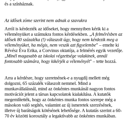
és a színháznak.
Az idősek zöme szerint nem adnak a szavukra
Arról is kérdezték az időseket, hogy mennyiben kérik ki a
véleményüket a számukra fontos kérdésekben. „
A felmérésben az
idősek 80 százaléka (!) válaszolt úgy, hogy nem kérdezik meg a
véleményüket, ha mégis, nem veszik azt figyelembe
” – emelte ki
Révész Éva Erika, a Corvinus oktatója, a felmérés egyik vezetője.
„
Minél magasabb az iskolai végzettsége valakinek, annál
fontosabb számára, hogy kikérjék a véleményét
” – tette hozzá.
Arra a kérdésre, hogy szeretnének-e a nyugdíj mellett még
dolgozni, 65 százalék válaszolt nemmel. Mind a
munkavállalásnál, mind az önkéntes munkánál nagyon fontos
motivációt jelent a társas kapcsolatok kialakítása. A kutatók
megemlítették, hogy az önkéntes munka fontos szerepe még a
másokon való segítés, valamint az új ismeretek szerzésének,
illetve új barátságok kötésének lehetősége. A kutatás szerint a 60-
70 év közötti korosztály a legaktívabb az önkéntes munkában.