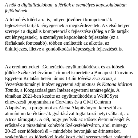
A nők a digitalizációban, a férfiak a személyes kapcsolatokban
fejlődnének
A felmérés kitért arra is, milyen jövőbeni kompetenciák
fejlesztését tartják lényegesnek a megkérdezettek. Az első helyen
szerepelt a digitális kompetenciák fejlesztése (főleg a nők tartják
ezt lényegesnek), a személyes kapcsolatok fejlesztése (ez a
férfiaknak fontosabb), többen említették az alkotás, az
önkifejezés, illetve a gondolkodási képességek fejlesztését is.
Az eredményeket „Generációs együttműködések és az idősek
jólléte Székesfehérváron” címmel ismertette a Budapesti Corvinus
Egyetem Kutatási hetén
június 13-án
Révész Éva Erika,
a
Vezetéstudományi Intézet egyetemi adjunktusa és
Katona Márton
Tamás
, a Közgazdaságtan Intézet egyetemi tanársegédje. A
témában 2021-ben kezdte az együttműködést a WellOSyst
elnevezésű programban a Corvinus és a Civil Centrum
Alapítvány,
a programot az Alcoa Alapítványon keresztül az
alumínium keréktárcsák gyártásával foglalkozó helyi vállalat, az
Alcoa támogatja.
A cél, hogy javítsák az idősek életminőségét és
erősítsék a társadalmi kohéziót Székesfehérváron, ahol mintegy
20-25 ezer időskorú él – mindebbe bevonják az érintetteket,
szakértőket, az idősekkel foglalkozó civil szervezeteket, valamint