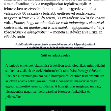
a munkáltatókat, akik a nyugdíjasokat foglalkoztatják. A
felmérésben résztvevők több mint háromnegyede volt nő, a
válaszadók 80 százaléka legalább érettségivel rendelkezett,
negyven százalékuk 70 év feletti, 30 százalékuk 66-70 év közötti
volt. „
Fontos, hogy az adatokból ne csak tudományos elemzések
szülessenek; mi ajánlásokat is szeretnénk megfogalmazni a helyi
közösségnek a közeljövőben
” – mondta el Révész Éva Erika az
előadás során.
Süti és adatkezelés
A legjobb élmények biztosítása érdekében technológiákat, mint például
sütiket használunk az eszközinformációk tárolására és/vagy elérésére.
Ezekhez a technológiákhoz való hozzájárulás lehetővé teszi számunkra
az olyan adatok feldolgozását, mint a böngészési magatartás vagy
egyedi azonosítók ezen az oldalon. A hozzájárulás megtagadása vagy
visszavonása negatívan befolyásolhat bizonyos funkciókat és
jellemzőket.