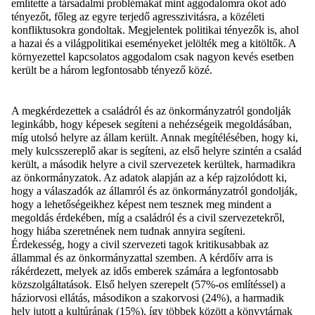
említette a társadalmi problémákat mint aggodalomra okot adó
tényezőt, főleg az egyre terjedő agresszivitásra, a közéleti
konfliktusokra gondoltak. Megjelentek politikai tényezők is, ahol
a hazai és a világpolitikai eseményeket jelölték meg a kitöltők. A
környezettel kapcsolatos aggodalom csak nagyon kevés esetben
került be a három legfontosabb tényező közé.
A megkérdezettek a családról és az önkormányzatról gondolják
leginkább, hogy képesek segíteni a nehézségeik megoldásában,
míg utolsó helyre az állam került. Annak megítélésében, hogy ki,
mely kulcsszereplő akar is segíteni, az első helyre szintén a család
került, a második helyre a civil szervezetek kerültek, harmadikra
az önkormányzatok. Az adatok alapján az a kép rajzolódott ki,
hogy a válaszadók az államról és az önkormányzatról gondolják,
hogy a lehetőségeikhez képest nem tesznek meg mindent a
megoldás érdekében, míg a családról és a civil szervezetekről,
hogy hiába szeretnének nem tudnak annyira segíteni.
Érdekesség, hogy a civil szervezeti tagok kritikusabbak az
állammal és az önkormányzattal szemben. A kérdőív arra is
rákérdezett, melyek az idős emberek számára a legfontosabb
közszolgáltatások. Első helyen szerepelt (57%-os említéssel) a
háziorvosi ellátás, másodikon a szakorvosi (24%), a harmadik
hely jutott a kultúrának (15%), így többek között a könyvtárnak