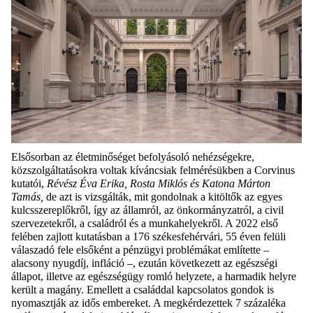
Elsősorban az életminőséget befolyásoló nehézségekre,
közszolgáltatásokra voltak kíváncsiak felmérésükben a Corvinus
kutatói,
Révész Éva Erika, Rosta Miklós és Katona Márton
Tamás,
de azt is vizsgálták, mit gondolnak a kitöltők az egyes
kulcsszereplőkről, így az államról, az önkormányzatról, a civil
szervezetekről, a családról és a munkahelyekről. A 2022 első
felében zajlott kutatásban a 176 székesfehérvári, 55 éven felüli
válaszadó fele elsőként a pénzügyi problémákat említette –
alacsony nyugdíj, infláció –, ezután következett az egészségi
állapot, illetve az egészségügy romló helyzete, a harmadik helyre
került a magány. Emellett a családdal kapcsolatos gondok is
nyomasztják az idős embereket. A megkérdezettek 7 százaléka