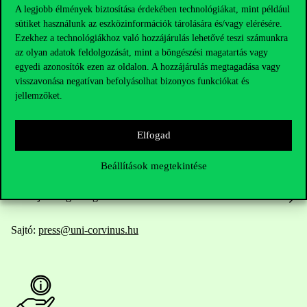
A legjobb élmények biztosítása érdekében technológiákat, mint például
sütiket használunk az eszközinformációk tárolására és/vagy elérésére.
Elérhetőségek
Ezekhez a technológiákhoz való hozzájárulás lehetővé teszi számunkra
az olyan adatok feldolgozását, mint a böngészési magatartás vagy
egyedi azonosítók ezen az oldalon. A hozzájárulás megtagadása vagy
visszavonása negatívan befolyásolhat bizonyos funkciókat és
jellemzőket.
Telefonszám:
+36 1 482 5000
Kérdésed van a felvételivel kapcsolatban?
Elfogad
Oktatói elérhetőségek
Beállítások megtekintése
HUB jelenlegi hallgatóinknak
Sajtó:
press@uni-corvinus.hu