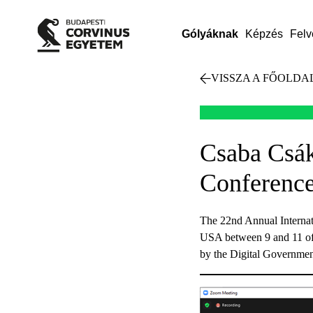
Gólyáknak
Képzés
Felv
VISSZA A FŐOLDA
Csaba Csák
Conference
The 22nd Annual Internat
USA between 9 and 11 of 
by the Digital Government 