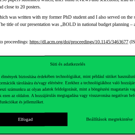
nd close to 20 posters.
hich was written with my former PhD student and I also served on the s
he title of our presentation was „BOLD in national budget planning – 
 to proceedings:
https://dl.acm.org/doi/proceedings/10.1145/3463677
(IS
a.csaki@uni-corvinus.hu
Süti és adatkezelés
 élmények biztosítása érdekében technológiákat, mint például sütiket használun
ormációk tárolására és/vagy elérésére. Ezekhez a technológiákhoz való hozzájár
teszi számunkra az olyan adatok feldolgozását, mint a böngészési magatartás va
k ezen az oldalon. A hozzájárulás megtagadása vagy visszavonása negatívan bef
funkciókat és jellemzőket.
Elfogad
Beállítások megtekintése