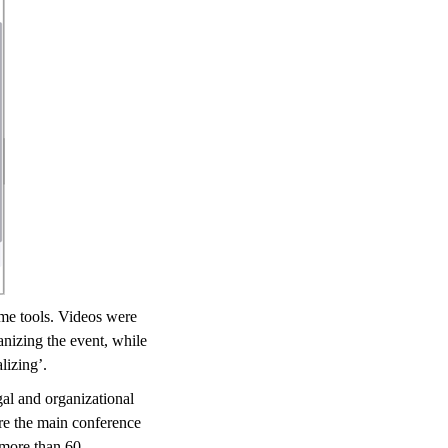
me tools. Videos were
anizing the event, while
lizing’.
gal and organizational
ore the main conference
 more than 60