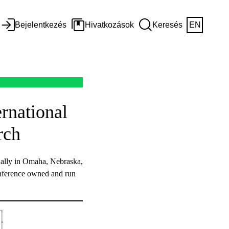
Bejelentkezés
Hivatkozások
Keresés
EN
rnational
rch
ually in Omaha, Nebraska,
onference owned and run