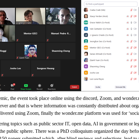
mic, the event took place online using the discord, Zoom, and wonder.
erver and that is where information was constantly distributed about org
elivered using Zoom, finally the wonder.me platform was used for ‘socia
ring topics such as public sector IT, open data, AI in government or le
of the public sphere. There was a PhD colloquium organized the day bef
 150 papers submitted which, after blind reviews and selections, lead to