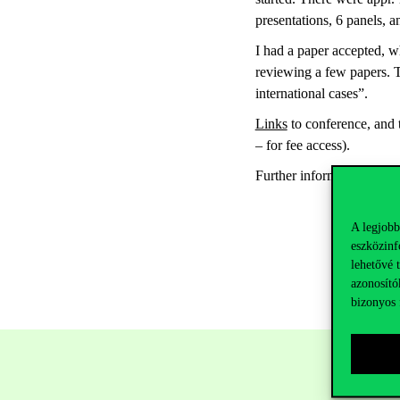
presentations, 6 panels, a
I had a paper accepted, w
reviewing a few papers. T
international cases”.
Links
to conference
, and
– for fee access).
Further information:
csab
A legjobb
eszközinf
lehetővé 
azonosító
bizonyos 