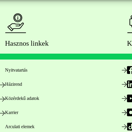
Hasznos linkek
K
Nyitvatartás
Házirend
Közérdekű adatok
Karrier
Arculati elemek