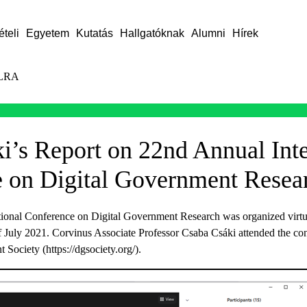
ételi
Egyetem
Kutatás
Hallgatóknak
Alumni
Hírek
LRA
i’s Report on 22nd Annual Inte
 on Digital Government Resea
ional Conference on Digital Government Research was organized virt
July 2021. Corvinus Associate Professor Csaba Csáki attended the c
Society (https://dgsociety.org/).