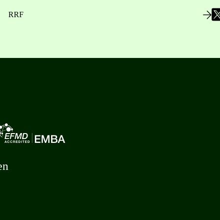
RRF
en