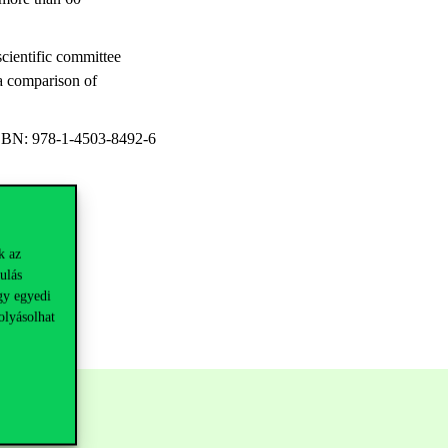
cientific committee
a comparison of
BN: 978-1-4503-8492-6
k az
ulás
gy egyedi
olyásolhat