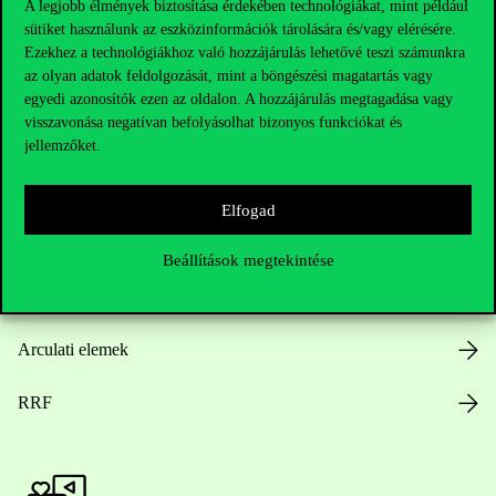
A legjobb élmények biztosítása érdekében technológiákat, mint például
sütiket használunk az eszközinformációk tárolására és/vagy elérésére.
Hasznos linkek
Ezekhez a technológiákhoz való hozzájárulás lehetővé teszi számunkra
az olyan adatok feldolgozását, mint a böngészési magatartás vagy
egyedi azonosítók ezen az oldalon. A hozzájárulás megtagadása vagy
visszavonása negatívan befolyásolhat bizonyos funkciókat és
Nyitvatartás
jellemzőket.
Házirend
Elfogad
Közérdekű adatok
Beállítások megtekintése
Karrier
Arculati elemek
RRF