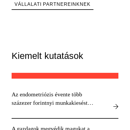
VÁLLALATI PARTNEREINKNEK
Kiemelt kutatások
Az endometriózis évente több
százezer forintnyi munkakiesést
okozhat egyénenként
A gazdagok megvédik magukat a