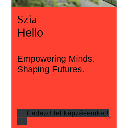
Üdvözlünk
Szia
Welcome
Szia
Hello
Hello
Empowering Minds.
Shaping Futures.
Fedezd fel képzéseinket!