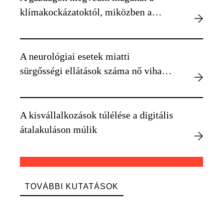
klímakockázatoktól, miközben a
szegényebbek kiszolgáltatottabbá
válnak
A neurológiai esetek miatti
sürgősségi ellátások száma nő viharos
időben
A kisvállalkozások túlélése a digitális
átalakuláson múlik
TOVÁBBI KUTATÁSOK