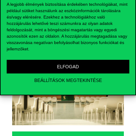
A legjobb élmények biztosítása érdekében technológiákat, mint
például sütiket használunk az eszközinformációk tárolására
és/vagy elérésére. Ezekhez a technológiákhoz való
hozzájárulás lehetővé teszi számunkra az olyan adatok
feldolgozását, mint a böngészési magatartás vagy egyedi
Események
azonosítók ezen az oldalon. A hozzájárulás megtagadása vagy
visszavonása negatívan befolyásolhat bizonyos funkciókat és
jellemzőket.
ELFOGAD
BEÁLLÍTÁSOK MEGTEKINTÉSE