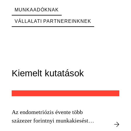
MUNKAADÓKNAK
VÁLLALATI PARTNEREINKNEK
Kiemelt kutatások
Az endometriózis évente több
százezer forintnyi munkakiesést
okozhat egyénenként