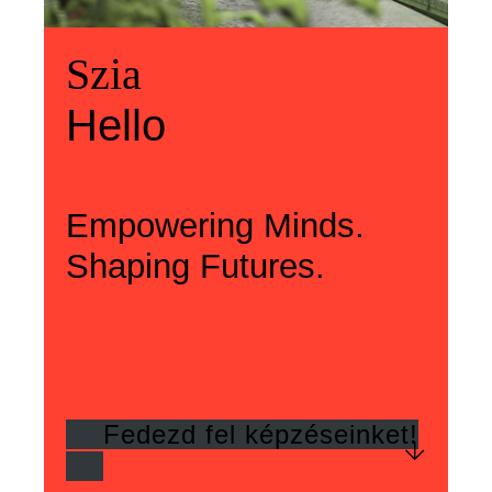
Üdvözlünk
Szia
Welcome
Szia
Hello
Hello
Empowering Minds.
Shaping Futures.
Fedezd fel képzéseinket!