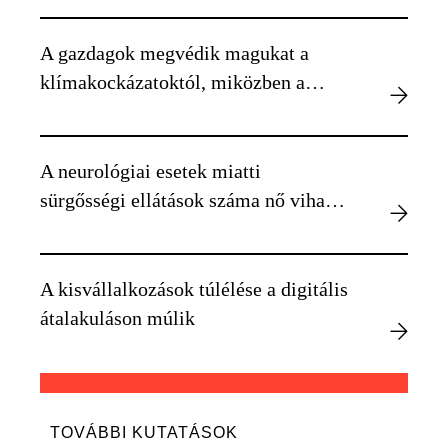
A gazdagok megvédik magukat a
klímakockázatoktól, miközben a
szegényebbek kiszolgáltatottabbá
válnak
A neurológiai esetek miatti
sürgősségi ellátások száma nő viharos
időben
A kisvállalkozások túlélése a digitális
átalakuláson múlik
TOVÁBBI KUTATÁSOK