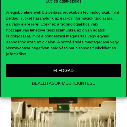
Süti és adatkezelés
A legjobb élmények biztosítása érdekében technológiákat, mint
például sütiket használunk az eszközinformációk tárolására
és/vagy elérésére. Ezekhez a technológiákhoz való
hozzájárulás lehetővé teszi számunkra az olyan adatok
feldolgozását, mint a böngészési magatartás vagy egyedi
azonosítók ezen az oldalon. A hozzájárulás megtagadása vagy
Események
visszavonása negatívan befolyásolhat bizonyos funkciókat és
jellemzőket.
ELFOGAD
BEÁLLÍTÁSOK MEGTEKINTÉSE