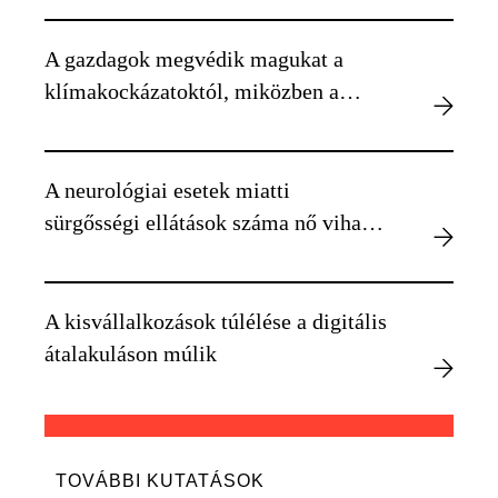
A gazdagok megvédik magukat a
klímakockázatoktól, miközben a
szegényebbek kiszolgáltatottabbá
válnak
A neurológiai esetek miatti
sürgősségi ellátások száma nő viharos
időben
A kisvállalkozások túlélése a digitális
átalakuláson múlik
TOVÁBBI KUTATÁSOK