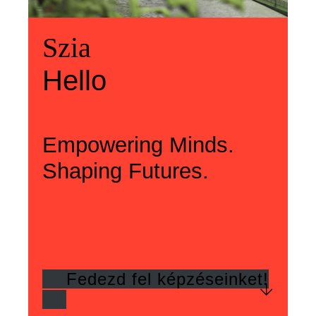
Üdvözlünk
Szia
Welcome
Szia
Hello
Hello
Empowering Minds.
Shaping Futures.
Fedezd fel képzéseinket!