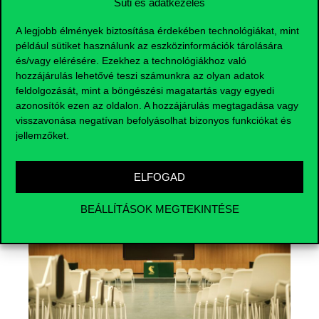
Süti és adatkezelés
A legjobb élmények biztosítása érdekében technológiákat, mint
például sütiket használunk az eszközinformációk tárolására
és/vagy elérésére. Ezekhez a technológiákhoz való
hozzájárulás lehetővé teszi számunkra az olyan adatok
feldolgozását, mint a böngészési magatartás vagy egyedi
azonosítók ezen az oldalon. A hozzájárulás megtagadása vagy
Események
visszavonása negatívan befolyásolhat bizonyos funkciókat és
jellemzőket.
ELFOGAD
BEÁLLÍTÁSOK MEGTEKINTÉSE