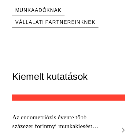
MUNKAADÓKNAK
VÁLLALATI PARTNEREINKNEK
Kiemelt kutatások
Az endometriózis évente több
százezer forintnyi munkakiesést
okozhat egyénenként