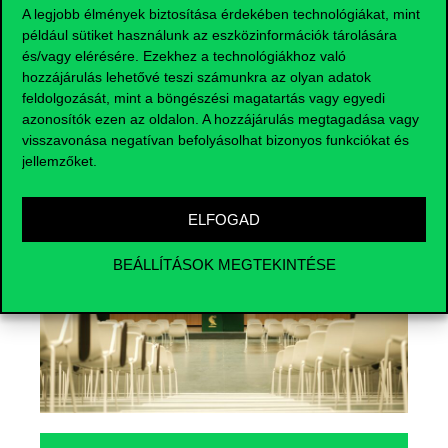
A legjobb élmények biztosítása érdekében technológiákat, mint
például sütiket használunk az eszközinformációk tárolására
és/vagy elérésére. Ezekhez a technológiákhoz való
hozzájárulás lehetővé teszi számunkra az olyan adatok
feldolgozását, mint a böngészési magatartás vagy egyedi
Események
azonosítók ezen az oldalon. A hozzájárulás megtagadása vagy
visszavonása negatívan befolyásolhat bizonyos funkciókat és
jellemzőket.
ELFOGAD
BEÁLLÍTÁSOK MEGTEKINTÉSE