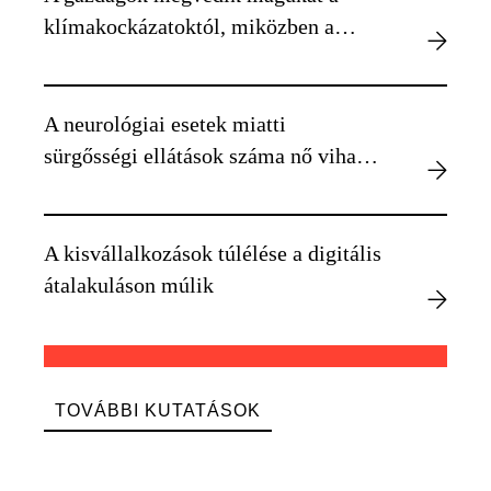
klímakockázatoktól, miközben a
szegényebbek kiszolgáltatottabbá
válnak
A neurológiai esetek miatti
sürgősségi ellátások száma nő viharos
időben
A kisvállalkozások túlélése a digitális
átalakuláson múlik
TOVÁBBI KUTATÁSOK