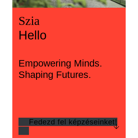
Üdvözlünk
Szia
Welcome
Szia
Hello
Hello
Empowering Minds.
Shaping Futures.
Fedezd fel képzéseinket!