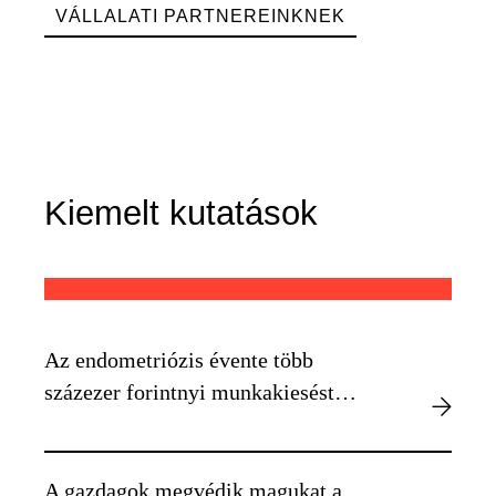
VÁLLALATI PARTNEREINKNEK
Kiemelt kutatások
Az endometriózis évente több
százezer forintnyi munkakiesést
okozhat egyénenként
A gazdagok megvédik magukat a