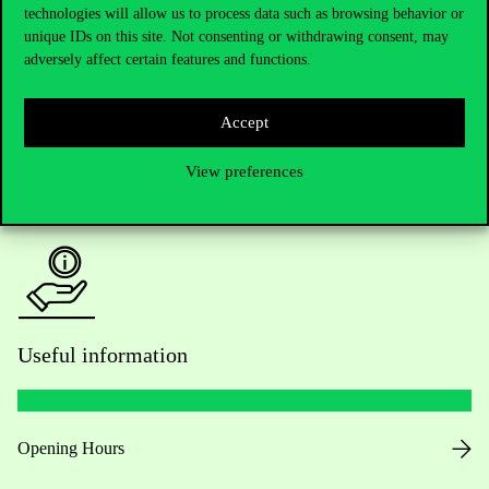
technologies will allow us to process data such as browsing behavior or
Do you have questions about the admissions?
unique IDs on this site. Not consenting or withdrawing consent, may
adversely affect certain features and functions.
Academic Contacts
For current students HUB
Accept
View preferences
Press:
press@uni-corvinus.hu
Useful information
Opening Hours