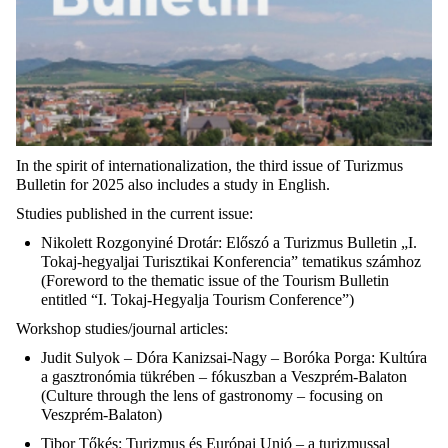
In the spirit of internationalization, the third issue of
Turizmus
Bulletin for 2025 also includes a study in English.
Studies published in the current issue:
Nikolett
Rozgonyiné
Drotár:
Előszó a Turizmus Bulletin „I.
Tokaj-hegyaljai Turisztikai Konferencia” tematikus számhoz
(
Foreword to the thematic issue of the Tourism Bulletin
entitled “I. Tokaj-
Hegyalja
Tourism Conference”)
Workshop studies/journal articles:
Judit Sulyok – Dóra Kanizsai-Nagy – Boróka Porga:
Kultúra
a gasztronómia tükrében – fókuszban a Veszprém-Balaton
(
Culture through the lens of gastronomy – focusing on
Veszprém-Balaton
)
Tibor Tőkés:
Turizmus és Európai Unió – a turizmussal