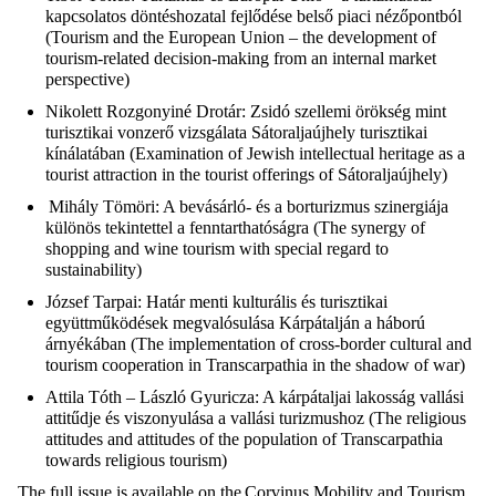
kapcsolatos döntéshozatal fejlődése belső piaci nézőpontból
(
Tourism and the European Union – the development of
tourism-related decision-making from an internal market
perspective
)
Nikolett
Rozgonyiné
Drotár:
Zsidó szellemi örökség mint
turisztikai vonzerő vizsgálata Sátoraljaújhely turisztikai
kínálatában (
Examination of Jewish intellectual heritage as a
tourist attraction in the tourist offerings of
Sátoraljaújhely
)
Mihály
Tömöri
:
A bevásárló- és a borturizmus szinergiája
különös tekintettel a fenntarthatóságra (
The
synergy
of
shopping and wine tourism with special regard to
sustainability
)
József Tarpai:
Határ menti kulturális és turisztikai
együttműködések megvalósulása Kárpátalján a háború
árnyékában (
The implementation of cross-border cultural and
tourism cooperation in Transcarpathia in the shadow of war
)
Attila Tóth – László Gyuricza:
A kárpátaljai lakosság vallási
attitűdje és viszonyulása a vallási turizmushoz (
The religious
attitudes and attitudes of the population of Transcarpathia
towards religious tourism
)
The full issue is available on the Corvinus Mobility and Tourism