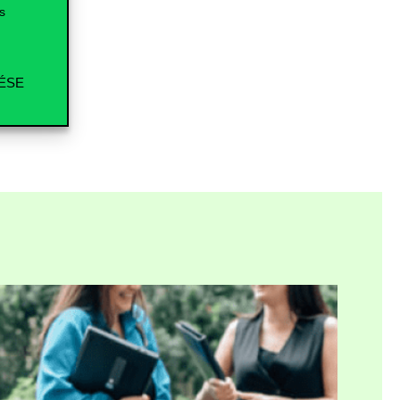
s
ÉSE