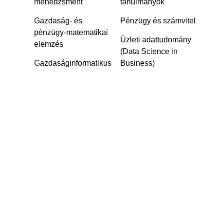
menedzsment
tanulmányok
Gazdaság- és
Pénzügy és számvitel
pénzügy-matematikai
Üzleti adattudomány
elemzés
(Data Science in
Gazdaságinformatikus‎
Business)