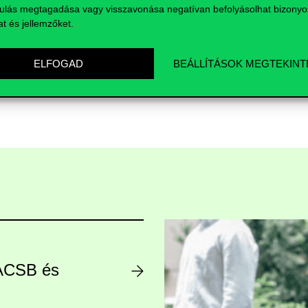
ulás megtagadása vagy visszavonása negatívan befolyásolhat bizonyo
at és jellemzőket.
ELFOGAD
BEÁLLÍTÁSOK MEGTEKINT
AACSB és