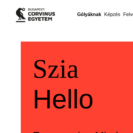
Gólyáknak
Képzés
Felv
Üdvözlü
Welcom
Szia
Hello
Szia
Hello