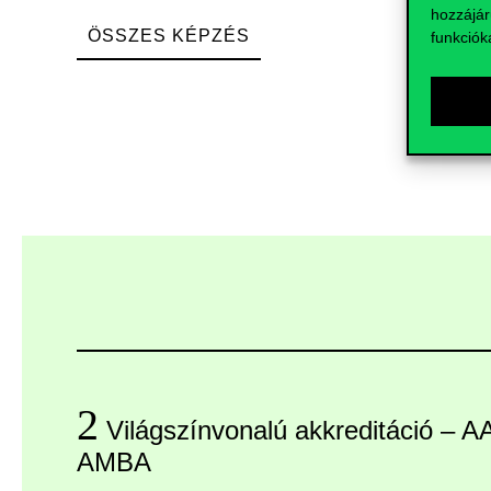
hozzájár
ÖSSZES KÉPZÉS
funkciók
2
Világszínvonalú akkreditáció – 
AMBA