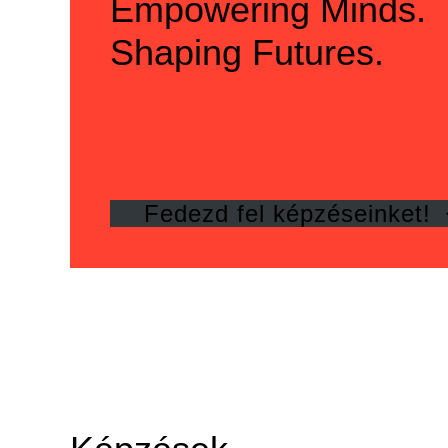
Empowering Minds.
Shaping Futures.
Fedezd fel képzéseinket!