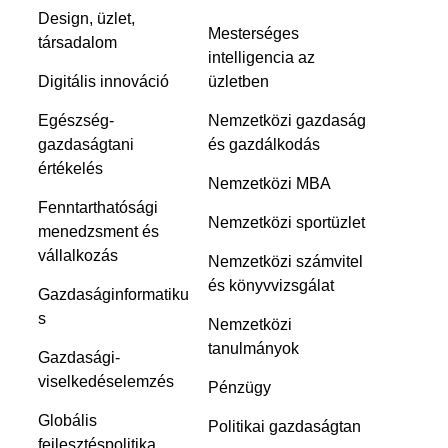
Design, üzlet,
Mesterséges
társadalom
intelligencia az
Digitális innováció
üzletben
Egészség-
Nemzetközi gazdaság
gazdaságtani
és gazdálkodás
értékelés
Nemzetközi MBA
Fenntarthatósági
Nemzetközi sportüzlet
menedzsment és
vállalkozás
Nemzetközi számvitel
és könyvvizsgálat
Gazdaságinformatiku
s
Nemzetközi
tanulmányok
Gazdasági-
viselkedéselemzés
Pénzügy
Globális
Politikai gazdaságtan
fejlesztéspolitika