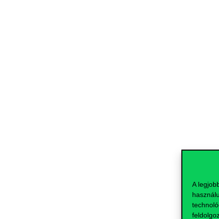
A legjob
használu
technoló
feldolgo