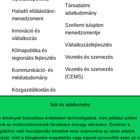
Társadalmi
Haladó ellátásilánc-
adattudomány
menedzsment
Szellemi tulajdon
Innováció és
menedzsmentje
vállalkozás
Vállalkozásfejlesztés
Klímapolitika és
Vezetés és szervezés
regionális fejlesztés
Vezetés és szervezés
Kommunikáció- és
(CEMS)
médiatudomány
Közgazdálkodás és
közpolitika
Süti és adatkezelés
Közgazdasági
elemző
b élmények biztosítása érdekében technológiákat, mint például sütiket
nk az eszközinformációk tárolására és/vagy elérésére. Ezekhez a
giákhoz való hozzájárulás lehetővé teszi számunkra az olyan adatok
zását, mint a böngészési magatartás vagy egyedi azonosítók ezen az ol