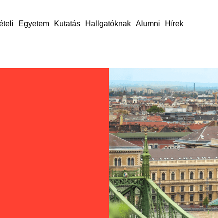
ételi
Egyetem
Kutatás
Hallgatóknak
Alumni
Hírek
nk
e