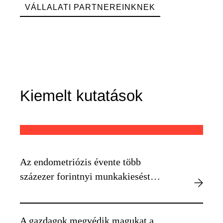
VÁLLALATI PARTNEREINKNEK
Kiemelt kutatások
Az endometriózis évente több
százezer forintnyi munkakiesést
okozhat egyénenként
A gazdagok megvédik magukat a