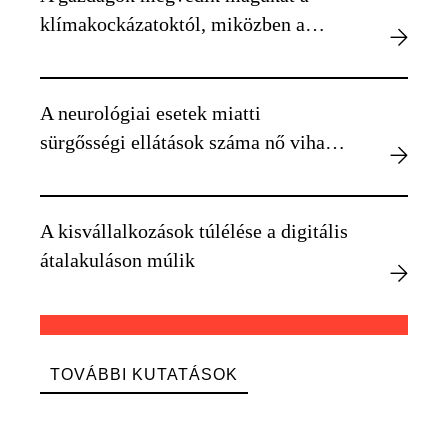
klímakockázatoktól, miközben a
szegényebbek kiszolgáltatottabbá
válnak
A neurológiai esetek miatti
sürgősségi ellátások száma nő viharos
időben
A kisvállalkozások túlélése a digitális
átalakuláson múlik
TOVÁBBI KUTATÁSOK