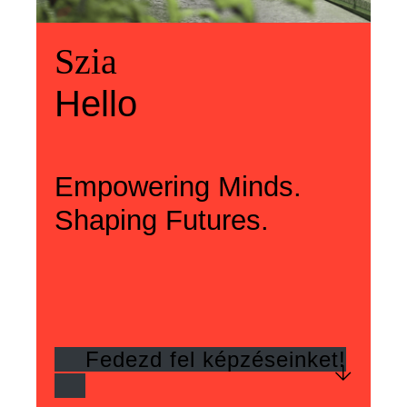
Üdvözlünk
Szia
Welcome
Szia
Hello
Hello
Empowering Minds.
Shaping Futures.
Fedezd fel képzéseinket!