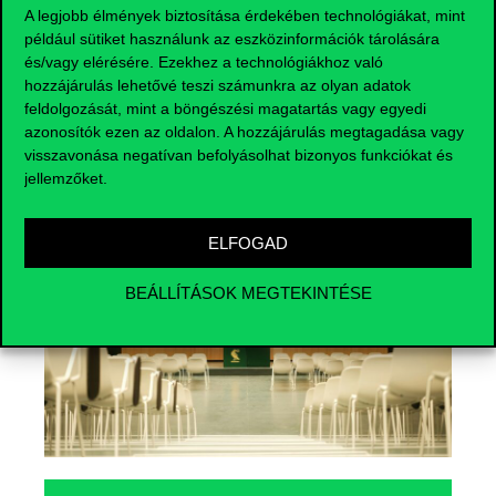
A legjobb élmények biztosítása érdekében technológiákat, mint
például sütiket használunk az eszközinformációk tárolására
és/vagy elérésére. Ezekhez a technológiákhoz való
hozzájárulás lehetővé teszi számunkra az olyan adatok
feldolgozását, mint a böngészési magatartás vagy egyedi
Események
azonosítók ezen az oldalon. A hozzájárulás megtagadása vagy
visszavonása negatívan befolyásolhat bizonyos funkciókat és
jellemzőket.
ELFOGAD
BEÁLLÍTÁSOK MEGTEKINTÉSE