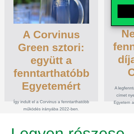
Green sztori:
fenn
együtt a
díj
fenntarthatóbb
Ne
A Corvinus
Egyetemért
fen
Green sztori:
A leg
díj
együtt a
egyetem 
Így indult el a Corvinus a
Corvinus
fenntarthatóbb működés irányába
C
fenntarthatóbb
v
2022-ben.
Egyetemért
A legfenn
ELOLVASOM
címet nye
Így indult el a Corvinus a fenntarthatóbb
Egyetem a 
működés irányába 2022-ben.
Legyen részese