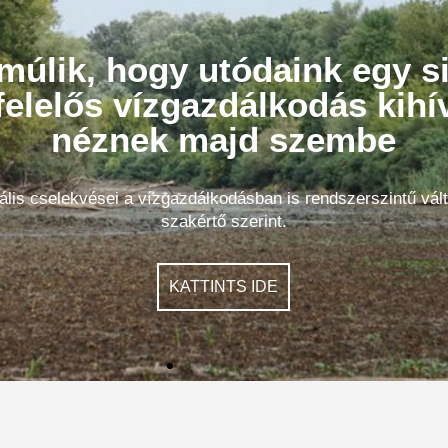
múlik, hogy utódaink egy s
felelős vízgazdálkodás kihí
néznek majd szembe
ális cselekvései a vízgazdálkodásban is rendszerszintű vá
szakértő szerint.
KATTINTS IDE