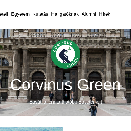
ételi
Egyetem
Kutatás
Hallgatóknak
Alumni
Hírek
Corvinus Green
Együtt a fenntarthatóbb Egyetemért