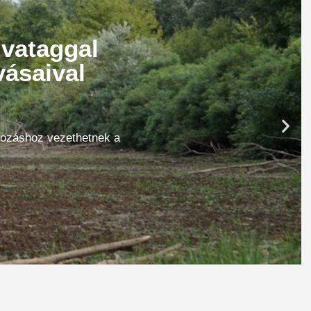
ivataggal
vásaival
ltozáshoz vezethetnek a