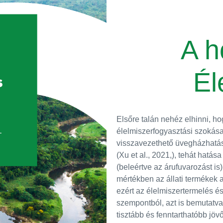
A h
Él
Elsőre talán nehéz elhinni, h
élelmiszerfogyasztási szokása
visszavezethető üvegházhatás
(Xu et al., 2021
,), tehát hatás
(beleértve az árufuvarozást i
mértékben az állati termékek 
ezért az élelmiszertermelés és
szempontból, azt is bemutatva
tisztább és fenntarthatóbb jö