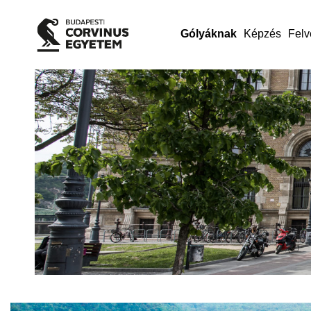
Gólyáknak
Képzés
Felv