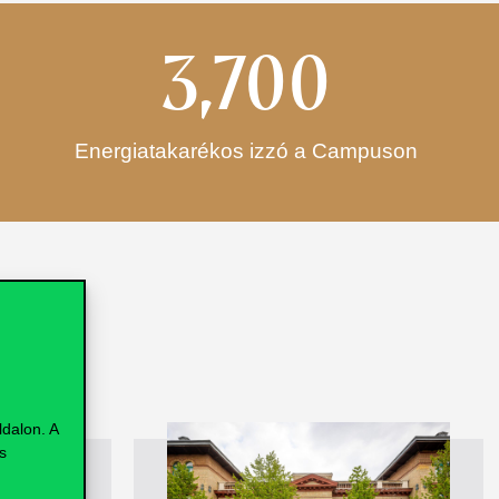
3,700
Energiatakarékos izzó a Campuson
A nem
használt IT-
dalon. A
s
s
eszközök
a