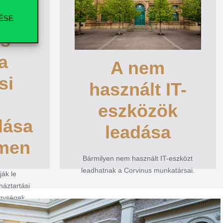
leadásával
si
ÉSE
közösségi
us
partnert is
a
lása
A nem
támogathatnak
si
men
használt IT-
a Corvinus
eszközök
ák le
munkatársai
lása
háztartási
leadása
egységek.
emen
Bármilyen nem használt IT-eszközt
Bármilyen nem használt IT-eszközt
leadhatnak a Corvinus munkatársai.
leadhatnak a Corvinus munkatársai.
ák le
háztartási
ELOLVASOM
egységek.