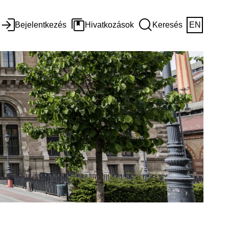
Bejelentkezés
Hivatkozások
Keresés
EN