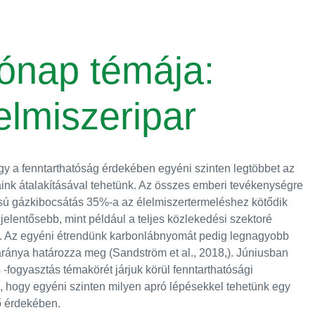
ónap témája:
elmiszeripar
ogy a fenntarthatóság érdekében egyéni szinten legtöbbet az
ink átalakításával tehetünk. Az összes emberi tevékenységre
ú gázkibocsátás 35%-a az élelmiszertermeléshez kötődik
a jelentősebb, mint például a teljes közlekedési szektoré
s). Az egyéni étrendünk karbonlábnyomát pedig legnagyobb
aránya határozza meg (
Sandström et al., 2018
,). Júniusban
 ‑fogyasztás témakörét járjuk körül fenntarthatósági
, hogy egyéni szinten milyen apró lépésekkel tehetünk egy
vő érdekében.