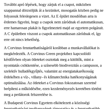
További apró lépések, hogy zárjuk el a csapot, miközben
szappannal dörzsöljük át a kezünket, mosogatás közben pedig ne
folyassuk feleslegesen a vizet. Az E épület mosdóiban arra is
érdemes figyelni, hogy a csapok nem záródnak el automatikusan,
erre hamarosan plakát is figyelmezteti majd az egyetem polgárait.
A C épületben viszont a csapok automatikusan záródnak el, így
erre ott nincs lehetőség.
A Corvinus fenntarthatóságáról korábban a munkavállalókat is
megkérdezték. A Corvinus Green projekthez kapcsolódó
kérdőívben olyan ötleteket osztottak meg a kitöltők, mint a
nyomtatás csökkentése, a színesebb biodiverzitás a campuson, a
szelektív hulladékgyűjtés, valamint az energiatakarékosság
érdekében a víz-, villany- és klímatechnika hatékonyságának
optimalizálása. Az ötleteket a Corvinus fokozatosan szeretné
beépíteni a működésébe, ezen kezdeményezés keretében történt
meg a perlátorok felszerelése is.
A Budapesti Corvinus Egyetem elkötelezett a közösségi
fenntarthatósági tevékenységek támogatása és a fenntarthatóbb