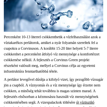
Percenként 10-13 literrel csökkenthetik a vízfelhasználást azok a
víztakarékos perlátorok, amiket a nyár folyamán szereltek fel a
csapokra a Corvinuson. A korábbi 15-20 liter helyett 5-7 literre
csökkenhet a percenként átfolyó víz mennyisége a komfortérzet
csökkenése nélkül. A fejlesztés a Corvinus Green projekt
részeként valósult meg, mellyel a Corvinus célja az egyetemi
infrastruktúra fenntarthatóbbá tétele.
A perlátor levegővel dúsítja a kifolyó vizet, így pezsgőbb vízsugár
jön a csapból. A víznyomás és a víz mennyisége így érzetre nem
csökken, a minőség tehát továbbra is magas szinten marad. A
fejlesztés elsősorban a kézmosásra használt víz mennyiségének
csökkentésében segít. A vizespalackok töltésére
új víztisztító