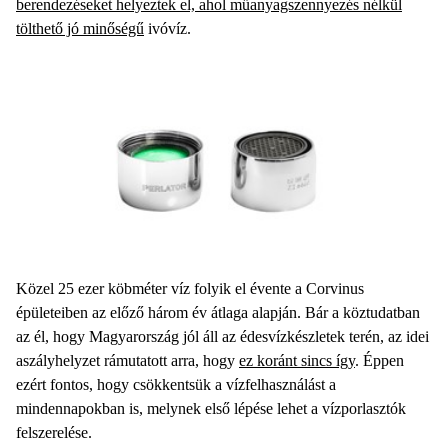
berendezéseket helyeztek el, ahol műanyagszennyezés nélkül
tölthető jó minőségű
ivóvíz.
Közel 25 ezer köbméter víz folyik el évente a Corvinus
épületeiben az előző három év átlaga alapján. Bár a köztudatban
az él, hogy Magyarország jól áll az édesvízkészletek terén, az idei
aszályhelyzet rámutatott arra, hogy
ez koránt sincs így
. Éppen
ezért fontos, hogy csökkentsük a vízfelhasználást a
mindennapokban is, melynek első lépése lehet a vízporlasztók
felszerelése.