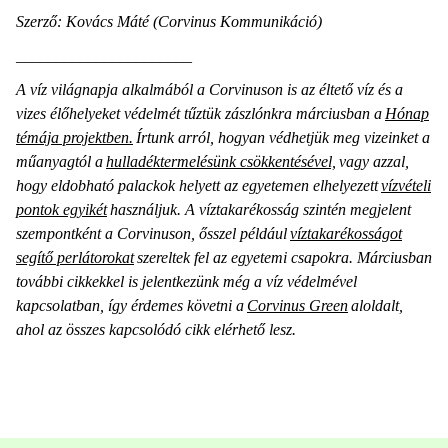
Szerző: Kovács Máté (Corvinus Kommunikáció)
______________________
A víz világnapja alkalmából a Corvinuson is az éltető víz és a
vizes élőhelyeket védelmét tűztük zászlónkra márciusban a
Hónap
témája projektben.
Írtunk arról, hogyan védhetjük meg vizeinket a
műanyagtól a
hulladéktermelésünk csökkentésével,
vagy azzal,
hogy eldobható palackok helyett az egyetemen elhelyezett
vízvételi
pontok egyikét
használjuk. A víztakarékosság szintén megjelent
szempontként a Corvinuson, ősszel például
víztakarékosságot
segítő perlátorokat
szereltek fel az egyetemi csapokra. Márciusban
további cikkekkel is jelentkezünk még a víz védelmével
kapcsolatban, így érdemes követni a
Corvinus Green
aloldalt,
ahol az összes kapcsolódó cikk elérhető lesz.