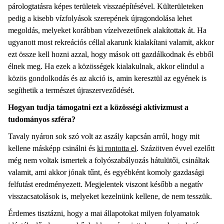
párologtatásra képes területek visszaépítésével. Külterületeken
pedig a kisebb vízfolyások szerepének újragondolása lehet
megoldás, melyeket korábban vízelvezetőnek alakítottak át. Ha
ugyanott most rekreációs céllal akarunk kialakítani valamit, akkor
ezt össze kell hozni azzal, hogy mások ott gazdálkodnak és ebből
élnek meg. Ha ezek a közösségek kialakulnak, akkor elindul a
közös gondolkodás és az akció is, amin keresztül az egyének is
segíthetik a természet újraszerveződését.
Hogyan tudja támogatni ezt a közösségi aktivizmust a
tudományos szféra?
Tavaly nyáron sok szó volt az aszály kapcsán arról, hogy mit
kellene másképp csinálni és
ki rontotta el
. Százötven évvel ezelőtt
még nem voltak ismertek a folyószabályozás hátulütői, csináltak
valamit, ami akkor jónak tűnt, és egyébként komoly gazdasági
felfutást eredményezett. Megjelentek viszont később a negatív
visszacsatolások is, melyeket kezelnünk kellene, de nem tesszük.
Érdemes tisztázni, hogy a mai állapotokat milyen folyamatok