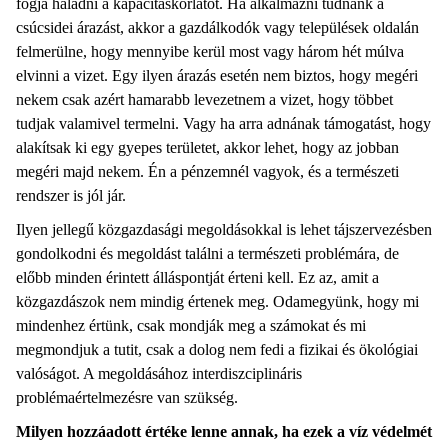
fogja haladni a kapacitáskorlátot. Ha alkalmazni tudnánk a
csúcsidei árazást, akkor a gazdálkodók vagy települések oldalán
felmerülne, hogy mennyibe kerül most vagy három hét múlva
elvinni a vizet. Egy ilyen árazás esetén nem biztos, hogy megéri
nekem csak azért hamarabb levezetnem a vizet, hogy többet
tudjak valamivel termelni. Vagy ha arra adnának támogatást, hogy
alakítsak ki egy gyepes területet, akkor lehet, hogy az jobban
megéri majd nekem. Én a pénzemnél vagyok, és a természeti
rendszer is jól jár.
Ilyen jellegű közgazdasági megoldásokkal is lehet tájszervezésben
gondolkodni és megoldást találni a természeti problémára, de
előbb minden érintett álláspontját érteni kell. Ez az, amit a
közgazdászok nem mindig értenek meg. Odamegyünk, hogy mi
mindenhez értünk, csak mondják meg a számokat és mi
megmondjuk a tutit, csak a dolog nem fedi a fizikai és ökológiai
valóságot. A megoldásához interdiszciplináris
problémaértelmezésre van szükség.
Milyen hozzáadott értéke lenne annak, ha ezek a víz védelmét