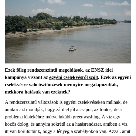
Ezek főleg rendszerszintű megoldások, az ENSZ idei
kampánya viszont az
egyéni cselekvésről szólt
. Ezek az egyéni
cselekvésre való ösztönzések mennyire megalapozottak,
mekkora hatásuk van ezeknek?
A rendszerszintű változások is egyéni cselekvéseken múlnak, de
amikor azt mondják, hogy zárd el jól a csapot, az fontos, de a
probléma léptékéhez mérve inkább greenwashing. A víz egy
közös dolog, és annyira sokrétű az a hatásrendszer, amiben a víz
itt van körülöttünk, hogy a lényeg a szabályokon van. Azzal, amit