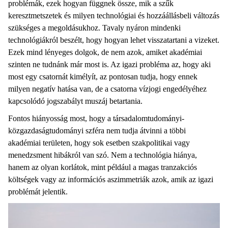
problémák, ezek hogyan függnek össze, mik a szűk
keresztmetszetek és milyen technológiai és hozzáállásbeli változás
szükséges a megoldásukhoz. Tavaly nyáron mindenki
technológiákról beszélt, hogy hogyan lehet visszatartani a vizeket.
Ezek mind lényeges dolgok, de nem azok, amiket akadémiai
szinten ne tudnánk már most is. Az igazi probléma az, hogy aki
most egy csatornát kimélyít, az pontosan tudja, hogy ennek
milyen negatív hatása van, de a csatorna vízjogi engedélyéhez
kapcsolódó jogszabályt muszáj betartania.
Fontos hiányosság most, hogy a társadalomtudományi-
közgazdaságtudományi szféra nem tudja átvinni a többi
akadémiai területen, hogy sok esetben szakpolitikai vagy
menedzsment hibákról van szó. Nem a technológia hiánya,
hanem az olyan korlátok, mint például a magas tranzakciós
költségek vagy az információs aszimmetriák azok, amik az igazi
problémát jelentik.