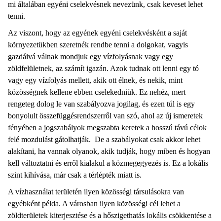
mi általában egyéni cselekvésnek nevezünk, csak keveset lehet
tenni.
Az viszont, hogy az egyének egyéni cselekvésként a saját
környezetükben szeretnék rendbe tenni a dolgokat, vagyis
gazdáivá válnak mondjuk egy vízfolyásnak vagy egy
zöldfelületnek, az számít igazán. Azok tudnak ott lenni egy tó
vagy egy vízfolyás mellett, akik ott élnek, és nekik, mint
közösségnek kellene ebben cselekedniük. Ez nehéz, mert
rengeteg dolog le van szabályozva jogilag, és ezen túl is egy
bonyolult összefüggésrendszerről van szó, ahol az új ismeretek
fényében a jogszabályok megszabta keretek a hosszú távú célok
felé mozdulást gátolhatják. De a szabályokat csak akkor lehet
alakítani, ha vannak olyanok, akik tudják, hogy miben és hogyan
kell változtatni és erről kialakul a közmegegyezés is. Ez a lokális
szint kihívása, már csak a térlépték miatt is.
A vízhasználat területén ilyen közösségi társulásokra van
egyébként példa. A városban ilyen közösségi cél lehet a
zöldterületek kiterjesztése és a hőszigethatás lokális csökkentése a