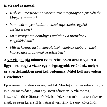
Erről szól az interjú:
Kitől kell megvédeni a vizeket, mik a legnagyobb problémák
Magyarországon?
Van-e bármilyen hatása a vízzel kapcsolatos egyéni
cselekvéseknek?
Mi a szerepe a tudományos szférának a problémák
megoldásában?
Milyen közgazdasági megoldások jöhetnek szóba a vízzel
kapcsolatos problémák kezelésében?
A
víz világnapja
minden év március 22-én arra hívja fel a
figyelmet, hogy a víz az egyik legnagyobb értékünk, melyet
saját érdekünkben meg kell védenünk. Mitől kell megvédeni
a vizeinket?
Egyszerűen fogalmazva magunktól. Mindig arról beszélünk, hogy
mit kell megvédeni, ami egy kicsit félrevisz. A víz fontos,
hasznosítandó erőforrás, és közben közvetett módon a természetet
élteti, és ezen keresztül is hatással van ránk. Ez egy kölcsönös