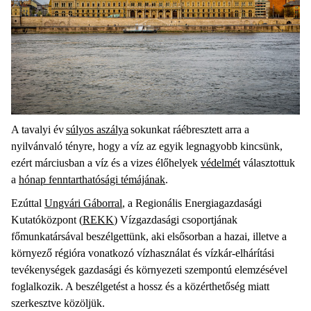
A tavalyi év
súlyos aszálya
sokunkat ráébresztett arra a
nyilvánvaló tényre, hogy a víz az egyik legnagyobb kincsünk,
ezért márciusban a víz és a vizes élőhelyek
védelmét
választottuk
a
hónap fenntarthatósági témájának
.
Ezúttal
Ungvári Gáborral
, a Regionális Energiagazdasági
Kutatóközpont (
REKK
) Vízgazdasági csoportjának
főmunkatársával beszélgettünk, aki elsősorban a hazai, illetve a
környező régióra vonatkozó vízhasználat és vízkár-elhárítási
tevékenységek gazdasági és környezeti szempontú elemzésével
foglalkozik. A beszélgetést a hossz és a közérthetőség miatt
szerkesztve közöljük.