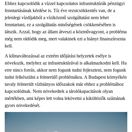
Ehhez kapcsolódik a vízzel kapcsolatos infrastruktúrák pénzügyi
fenntartásának kérdése is. Tíz éve rezsicsökkentés van, de a
jelenlegi vízdíjakból a víziközmű szolgáltatást nem lehet
fenntartani, ez a szolgáltatás minőségének csökkenésében is
látszik. Azzal, hogy az állam átveszi a közművagyont, a probléma
még nem oldódik meg, mert valakinek ezt a hiányt finanszíroznia
kell.
A klímaváltozással az extrém időjárási helyzetek esélye is
növekszik, melyhez az infrastruktúrával is alkalmazkodni kell. Ha
erre nincs forrás, akkor nem fogunk tudni fejleszteni, nem fogunk
tudni felkészülni a felmerülő problémákra. A Budapest környékén
tavaly felmerült vízhiányos időszakok már ehhez a problémához
kapcsolódnak. Nem növekedtek a tárolókapacitások olyan
mértékben, ami képes lett volna lekövetni a kiköltözők számának
gyors növekedését.