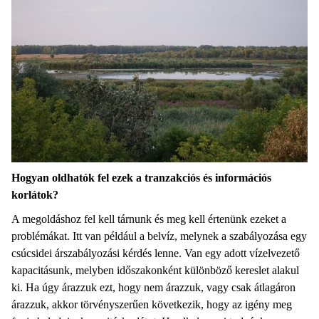
Hogyan oldhatók fel ezek a tranzakciós és információs
korlátok?
A megoldáshoz fel kell tárnunk és meg kell értenünk ezeket a
problémákat. Itt van például a belvíz, melynek a szabályozása egy
csúcsidei árszabályozási kérdés lenne. Van egy adott vízelvezető
kapacitásunk, melyben időszakonként különböző kereslet alakul
ki. Ha úgy árazzuk ezt, hogy nem árazzuk, vagy csak átlagáron
árazzuk, akkor törvényszerűen következik, hogy az igény meg