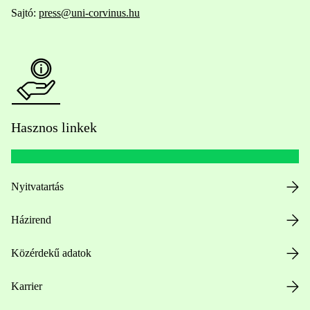
Sajtó:
press@uni-corvinus.hu
Hasznos linkek
Nyitvatartás
Házirend
Közérdekű adatok
Karrier