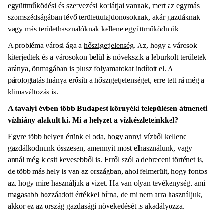
együttműködési és szervezési korlátjai vannak, mert az egymás
szomszédságában lévő területtulajdonosoknak, akár gazdáknak
vagy más területhasználóknak kellene együttműködniük.
A probléma városi ága a
hőszigetjelenség
. Az, hogy a városok
kiterjedtek és a városokon belül is növekszik a leburkolt területek
aránya, önmagában is plusz folyamatokat indított el. A
párologtatás hiánya erősíti a hőszigetjelenséget, erre tett rá még a
klímaváltozás is.
A tavalyi évben több Budapest környéki településen átmeneti
vízhiány alakult ki. Mi a helyzet a vízkészleteinkkel?
Egyre több helyen érünk el oda, hogy annyi vízből kellene
gazdálkodnunk összesen, amennyit most elhasználunk, vagy
annál még kicsit kevesebből is. Erről szól a
debreceni történet
is,
de több más hely is van az országban, ahol felmerült, hogy fontos
az, hogy mire használjuk a vizet. Ha van olyan tevékenység, ami
magasabb hozzáadott értékkel bírna, de mi nem arra használjuk,
akkor ez az ország gazdasági növekedését is akadályozza.