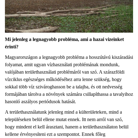
Mi jelenleg a legnagyobb probléma, ami a hazai vizeinket
érinti?
Magyarországon a legnagyobb probléma a hosszútávú kiszáradási
folyamat, amit ugyan vízhasználati problémának mondunk,
valójában területhasználati problémáról van szó. A szárazföldi
vízciklus egészséges működéséhez arra lenne szükség, hogy
sokkal több víz szivároghasson be a talajba, és ott nedvesség
formájában tárolva a növények számára csillapíthassa a tavalyihoz
hasonló aszályos periódusok hatását.
A területhasználatunk jelenleg mind a külterületeken, mind a
településeken belül ellene mutat ennek. Itt nem arról van szó,
hogy mindent el kell árasztani, hanem a területhasználaton belül
kellene érvényesíteni ezt a szempontot. Ennek főleg