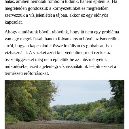
hatás, amiben nemcsak rombolni tudunk, hanem építeni is. Ha
megfelelően gondozzuk a környezetünket és megfelelően
szervezzük a víz jelenlétét a tájban, akkor ez egy előnyös
kapcsolat.
Ahogy a tudásunk bővül, rájövünk, hogy itt nem egy probléma
van egy megoldással, hanem folyamatosan bővül az ismeretünk
arról, hogyan kapcsolódik össze lokálisan és globálisan is a
vízhasználat. A vizeket azért kell védenünk, mert ezeket az
összefüggéseket még nem építettük be az intézményeink
működésébe, ezért a jelenlegi vízhasználatunk leépíti ezeket a
természeti erőforrásokat.