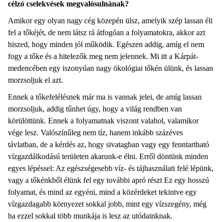
célzó cselekvések megvalósulnának?
Amikor egy olyan nagy cég közepén ülsz, amelyik szép lassan éli
fel a tőkéjét, de nem látsz rá átfogóan a folyamatokra, akkor azt
hiszed, hogy minden jól működik. Egészen addig, amíg el nem
fogy a tőke és a hitelezők meg nem jelennek. Mi itt a Kárpát-
medencében egy iszonyúan nagy ökológiai tőkén ülünk, és lassan
morzsoljuk el azt.
Ennek a tőkefelélésnek már ma is vannak jelei, de amíg lassan
morzsoljuk, addig tűnhet úgy, hogy a világ rendben van
körülöttünk. Ennek a folyamatnak viszont valahol, valamikor
vége lesz. Valószínűleg nem tíz, hanem inkább százéves
távlatban, de a kérdés az, hogy sivatagban vagy egy fenntartható
vízgazdálkodású területen akarunk-e élni. Erről döntünk minden
egyes lépéssel: Az egészségesebb víz- és tájhasználati felé lépünk,
vagy a tőkénkből élünk fel egy további apró részt Ez egy hosszú
folyamat, és mind az egyéni, mind a közérdeket tekintve egy
vízgazdagabb környezet sokkal jobb, mint egy vízszegény, még
ha ezzel sokkal több munkája is lesz az utódainknak.