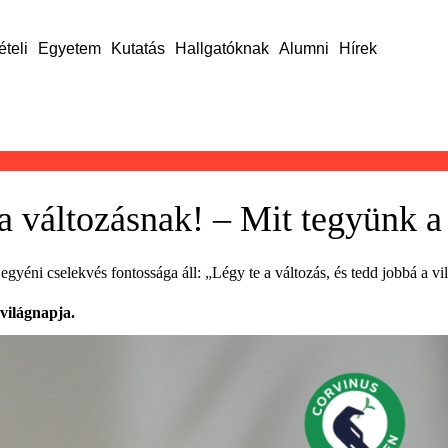
ételi
Egyetem
Kutatás
Hallgatóknak
Alumni
Hírek
 változásnak! – Mit tegyünk a
yéni cselekvés fontossága áll: „Légy te a változás, és tedd jobbá a vi
világnapja.