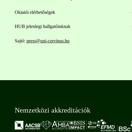
Oktatói elérhetőségek
HUB jelenlegi hallgatóinknak
Sajtó:
press@uni-corvinus.hu
Nemzetközi akkreditációk