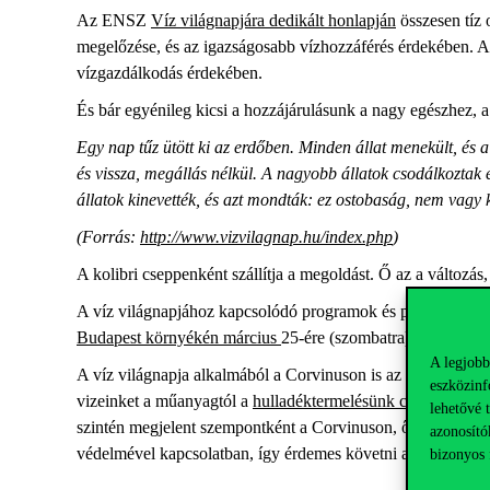
Az ENSZ
Víz világnapjára dedikált honlapján
összesen tíz 
megelőzése, és az igazságosabb vízhozzáférés érdekében. A 
vízgazdálkodás érdekében.
És bár egyénileg kicsi a hozzájárulásunk a nagy egészhez,
Egy nap tűz ütött ki az erdőben. Minden állat menekült, és a 
és vissza, megállás nélkül. A nagyobb állatok csodálkoztak és
állatok kinevették, és azt mondták: ez ostobaság, nem vagy k
(Forrás:
http://www.vizvilagnap.hu/index.php
)
A kolibri cseppenként szállítja a megoldást. Ő az a változás
A víz világnapjához kapcsolódó programok és pályázatok
Budapest környékén március
25-ére (szombatra).
A legjobb
A víz világnapja alkalmából a Corvinuson is az éltető víz é
eszközinf
vizeinket a műanyagtól a
hulladéktermelésünk csökkentésév
lehetővé 
szintén megjelent szempontként a Corvinuson, ősszel példá
azonosító
védelmével kapcsolatban, így érdemes követni a
Corvinus 
bizonyos 