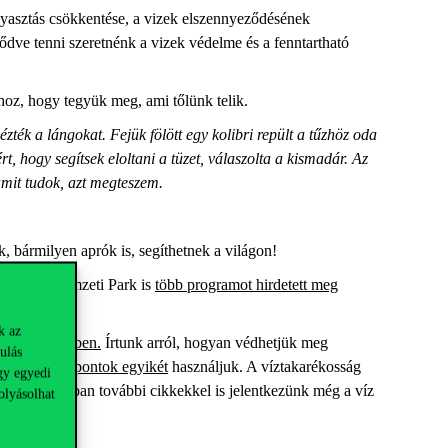
ogyasztás csökkentése, a vizek elszennyeződésének
ődve tenni szeretnénk a vizek védelme és a fenntartható
oz, hogy tegyük meg, ami tőlünk telik.
ézték a lángokat. Fejük fölött egy kolibri repült a tűzhöz oda
t, hogy segítsek eloltani a tüzet, válaszolta a kismadár. Az
amit tudok, azt megteszem.
k, bármilyen aprók is, segíthetnek a világon!
na-Ipoly Nemzeti Park is
több programot hirdetett meg
k az
ája projektben.
Írtunk arról, hogyan védhetjük meg
ulás
ett
vízvételi pontok egyikét
használjuk. A víztakarékosság
gy egyedi
kra. Márciusban további cikkekkel is jelentkezünk még a víz
olyásolhat