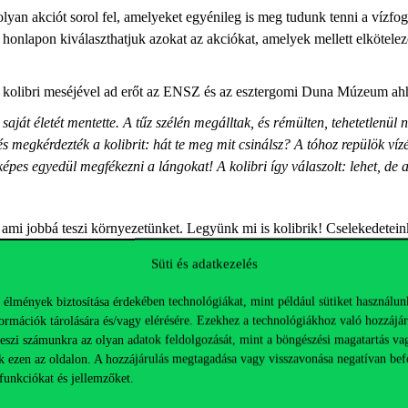
olyan akciót sorol fel, amelyeket egyénileg is meg tudunk tenni a vízf
honlapon kiválaszthatjuk azokat az akciókat, amelyek mellett elkötelez
 a kolibri meséjével ad erőt az ENSZ és az esztergomi Duna Múzeum ahh
saját életét mentette. A tűz szélén megálltak, és rémülten, tehetetlenül n
 megkérdezték a kolibrit: hát te meg mit csinálsz? A tóhoz repülök vízér
épes egyedül megfékezni a lángokat! A kolibri így válaszolt: lehet, de 
, ami jobbá teszi környezetünket. Legyünk mi is kolibrik! Cselekedetein
 közül az esztergomi Duna Múzeum
összegyűjtött néhányat,
illetve a Du
Süti és adatkezelés
 élmények biztosítása érdekében technológiákat, mint például sütiket használun
s a vizes élőhelyeket védelmét tűztük zászlónkra márciusban a
Hónap tém
ormációk tárolására és/vagy elérésére. Ezekhez a technológiákhoz való hozzájár
el,
vagy azzal, hogy eldobható palackok helyett az egyetemen elhelyez
teszi számunkra az olyan adatok feldolgozását, mint a böngészési magatartás va
ul
víztakarékosságot segítő perlátorokat
szereltek fel az egyetemi csapo
k ezen az oldalon. A hozzájárulás megtagadása vagy visszavonása negatívan bef
Green
aloldalt, ahol az összes kapcsolódó cikk elérhető lesz.
funkciókat és jellemzőket.