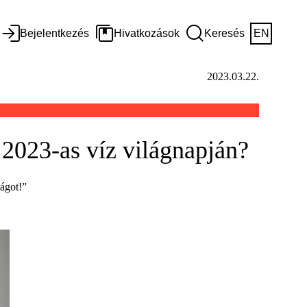
Bejelentkezés
Hivatkozások
Keresés
EN
2023.03.22.
 2023-as víz világnapján?
lágot!”