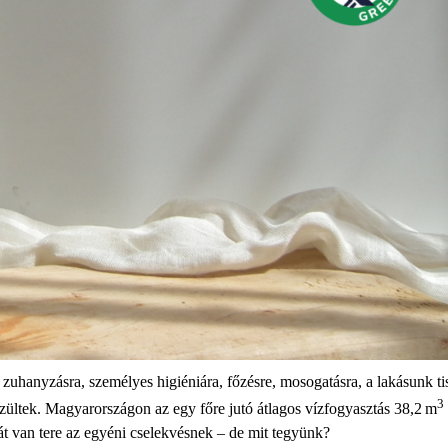
uhanyzásra, személyes higiéniára, főzésre, mosogatásra, a lakásunk tisz
3
szültek. Magyarországon az egy főre jutó átlagos vízfogyasztás 38,2 m
t van tere az egyéni cselekvésnek – de mit tegyünk?