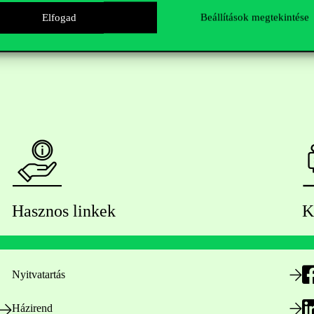
Elfogad
Beállítások megtekintése
Hasznos linkek
K
Nyitvatartás
Házirend