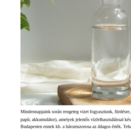
Mindennapjaink során rengeteg vizet fogyasztunk, fürdésre, z
papír, akkumulátor), amelyek jelentős vízfelhasználással ké
Budapesten ennek kb. a háromszorosa az átlagos érték. Tehá