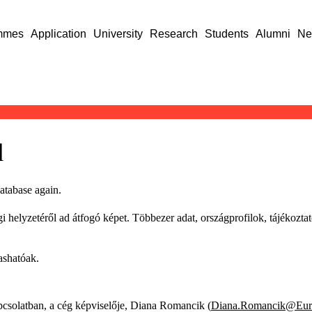
mmes
Application
University
Research
Students
Alumni
Ne
d
database again.
i helyzetéről ad átfogó képet. Többezer adat, országprofilok, tájékoztató
ashatóak.
pcsolatban, a cég képviselője, Diana Romancik (
Diana.Romancik@Eur