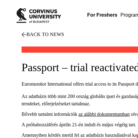
For Freshers
Progra
BACK TO NEWS
Passport – trial reactivate
Euromonitor International offers trial access to its Passport 
Az adatbázis több mint 200 ország globális ipari és gazdaság
trendeket, előrejelzéseket tartalmaz.
Bővebb tartalmi információk
az alábbi dokumentumban
olv
A próbahozzáférés április 21-én indult és május végéig tart.
Amennyiben kérdés merül fel az adatbázis használatával ka