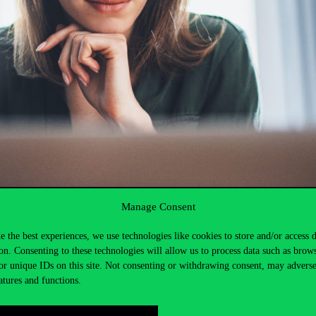
Manage Consent
e the best experiences, we use technologies like cookies to store and/or access 
on. Consenting to these technologies will allow us to process data such as brow
or unique IDs on this site. Not consenting or withdrawing consent, may adverse
atures and functions.