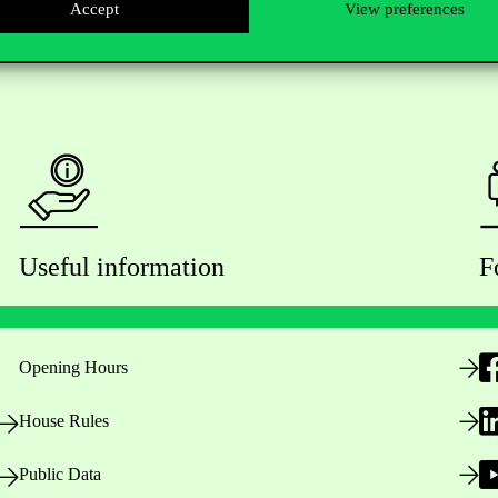
Accept
View preferences
Useful information
F
Opening Hours
House Rules
Public Data