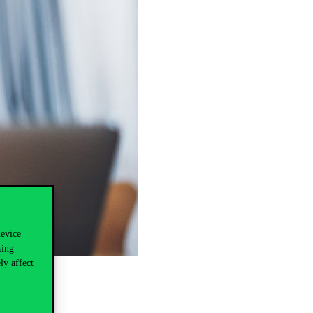
device
sing
ly affect