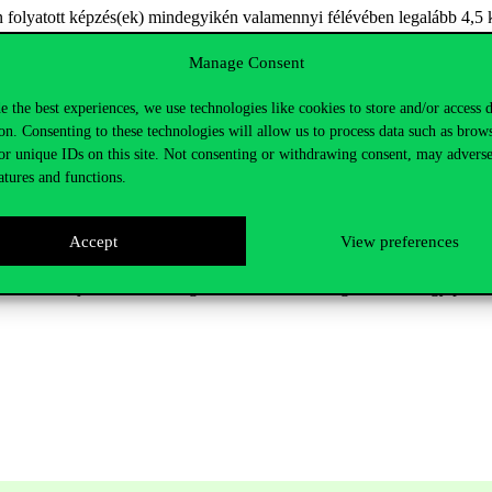
 folyatott képzés(ek) mindegyikén valamennyi félévében legalább 4,5 k
mesterképzést is az Egyetemen végezte.
Manage Consent
kalmasnak tartott és a jelölés feltételeinek megfelelő végzős hallgatót. A
e the best experiences, we use technologies like cookies to store and/or access 
on. Consenting to these technologies will allow us to process data such as brow
ek menüpontban a „Pro Universitate díj jelölés 2022/23 tanév” kérv
or unique IDs on this site. Not consenting or withdrawing consent, may adverse
atures and functions.
összegű pénzbeli juttatás, összege bruttó 300.000.-Ft/fő pénzdíj. A díjra
ottság tagja és egyben elnöke az oktatási rektorhelyettes, két főt az okta
Accept
View preferences
elye jogorvoslatnak.
munkatársát, jelölésével támogassa kiemelkedő hallgatóinkat, hogy pél