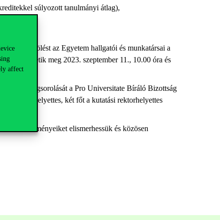
reditekkel súlyozott tanulmányi átlag),
 díjazotti jelölést az Egyetem hallgatói és munkatársai a
device
sing
ényen tehetik meg 2023. szeptember 11., 10.00 óra és
ly affect
 jelöltek rangsorolását a Pro Universitate Bíráló Bizottság
tási rektorhelyettes, két főt a kutatási rektorhelyettes
damutató eredményeiket elismerhessük és közösen