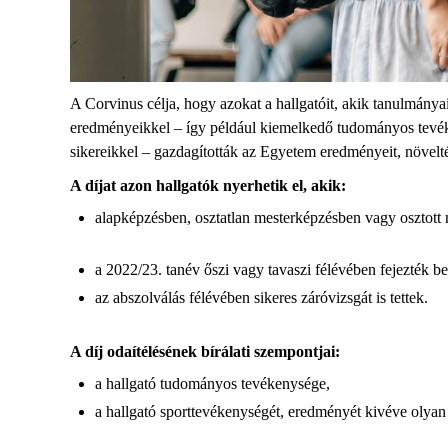
A Corvinus célja, hogy azokat a hallgatóit, akik tanulmány
eredményeikkel – így például kiemelkedő tudományos tevéke
sikereikkel – gazdagították az Egyetem eredményeit, növelték
A díjat azon hallgatók nyerhetik el, akik:
alapképzésben, osztatlan mesterképzésben vagy osztott 
a 2022/23. tanév őszi vagy tavaszi félévében fejezték b
az abszolválás félévében sikeres záróvizsgát is tettek.
A díj odaítélésének bírálati szempontjai:
a hallgató tudományos tevékenysége,
a hallgató sporttevékenységét, eredményét kivéve olyan