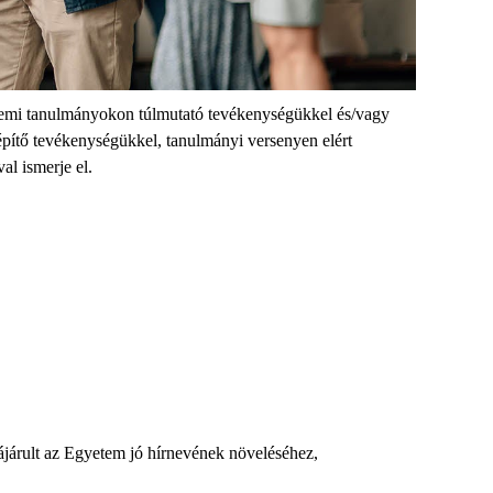
yetemi tanulmányokon túlmutató tevékenységükkel és/vagy
pítő tevékenységükkel, tanulmányi versenyen elért
al ismerje el.
ájárult az Egyetem jó hírnevének növeléséhez,