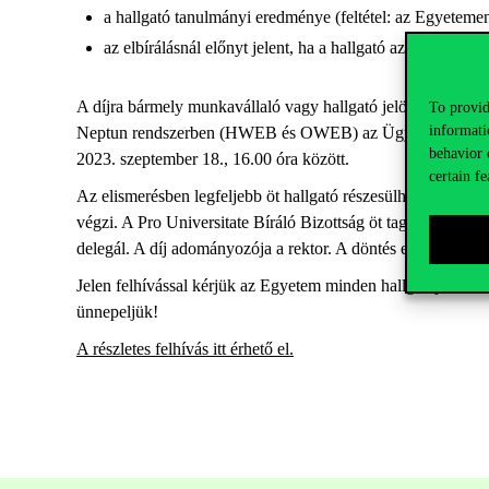
a hallgató tanulmányi eredménye (feltétel: az Egyetemen
az elbírálásnál előnyt jelent, ha a hallgató az alap- és 
A díjra bármely munkavállaló vagy hallgató jelölhet általa al
To provid
informati
Neptun rendszerben (HWEB és OWEB) az Ügyintézés/Kérvény
behavior 
2023. szeptember 18., 16.00 óra között.
certain fe
Az elismerésben legfeljebb öt hallgató részesülhet. A díj egy
végzi. A Pro Universitate Bíráló Bizottság öt tagból áll. A Biz
delegál. A díj adományozója a rektor. A döntés ellen nincs h
Jelen felhívással kérjük az Egyetem minden hallgatóját és 
ünnepeljük!
A részletes felhívás itt érhető el.