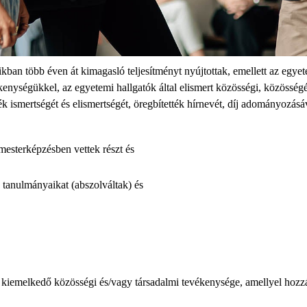
aikban több éven át kimagasló teljesítményt nyújtottak, emellett az eg
nységükkel, az egyetemi hallgatók által elismert közösségi, közösségé
 ismertségét és elismertségét, öregbítették hírnevét, díj adományozásáv
mesterképzésben vettek részt és
e tanulmányaikat (abszolváltak) és
 kiemelkedő közösségi és/vagy társadalmi tevékenysége, amellyel hozz