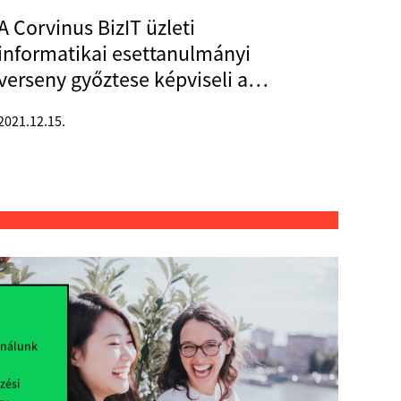
A Corvinus BizIT üzleti
informatikai esettanulmányi
verseny győztese képviseli az
Egyetemet nemzetközi
2021.12.15.
színtéren
ználunk
zési