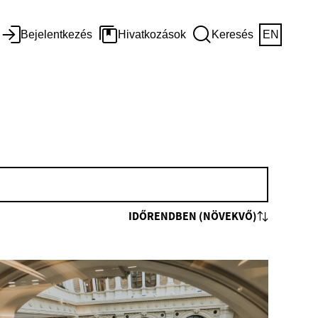
Bejelentkezés
Hivatkozások
Keresés
EN
IDŐRENDBEN (NÖVEKVŐ)