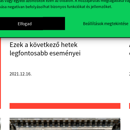
ás vagy egyedi azonosítók ezen az oldalon. A hozzájárulás megtagadása va
nása negatívan befolyásolhat bizonyos funkciókat és jellemzőket.
Elfogad
Beállítások megtekintése
Ezek a következő hetek
legfontosabb eseményei
2021.12.16.