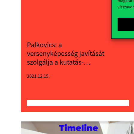
magatart
visszavo
Palkovics: a
versenyképesség javítását
szolgálja a kutatás-
fejlesztés és a felsőoktatás
2021.12.15.
átalakítása