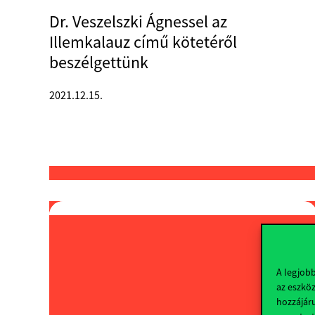
Dr. Veszelszki Ágnessel az
Illemkalauz című kötetéről
beszélgettünk
2021.12.15.
A legjob
az eszköz
hozzájáru