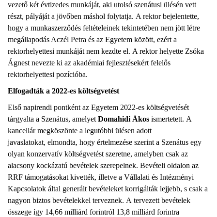
vezető két évtizedes munkáját, aki utolsó szenátusi ülésén vett
részt, pályáját a jövőben máshol folytatja. A rektor bejelentette,
hogy a munkaszerződés feltételeinek tekintetében nem jött létre
megállapodás Aczél Petra és az Egyetem között, ezért a
rektorhelyettesi munkáját nem kezdte el. A rektor helyette Zsóka
Ágnest nevezte ki az akadémiai fejlesztésekért felelős
rektorhelyettesi pozícióba.
Elfogadták a 2022-es költségvetést
Első napirendi pontként az Egyetem 2022-es költségvetését
tárgyalta a Szenátus, amelyet
Domahidi Ákos
ismertetett. A
kancellár megköszönte a legutóbbi ülésen adott
javaslatokat, elmondta, hogy értelmezése szerint a Szenátus egy
olyan konzervatív költségvetést szeretne, amelyben csak az
alacsony kockázatú bevételek szerepelnek. Bevételi oldalon az
RRF támogatásokat kivették, illetve a Vállalati és Intézményi
Kapcsolatok által generált bevételeket korrigálták lejjebb, s csak a
nagyon biztos bevételekkel terveznek. A tervezett bevételek
összege így 14,66 milliárd forintról 13,8 milliárd forintra