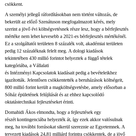
csökkent.
A személyi jellegű ráfordításokban nem történt változás, de
bekerült az előző Szenátuson megfogalmazott kérés, mely
szerint a jövő évi költségvetésnek része lesz, hogy a bérfejlesztés
mértéke nem lehet kevesebb a 2021-es bérfejlesztés mértékénél.
Ez a szolgáltatói területen 8 százalék volt, akadémiai területen
pedig 12 százaléknak felelt meg. A dologi kiadások
tekintetében 430 millió forintot helyeztek a függő tételek
kategóriába, a Vállalati
és Intézményi Kapcsolatok kiadásait pedig a bevételeikhez
igazították. Jelentősen csökkentették a beruházások költségeit,
800 millió forint került a magköltségvetésbe, amely elősorban a
Sóház épületének felújítását és az ehhez kapcsolódó
oktatástechnikai fejlesztéseket érinti.
Domahidi Ákos elmondta, hogy a fejlesztések egy
részét kontingenciába helyezték át, így ezek akkor valósulnak
meg, ha további forrásokat sikerül szereznie az Egyetemnek. A
tervezett kiadások 24,81 milliárd forintra csökkentek, de a jövő