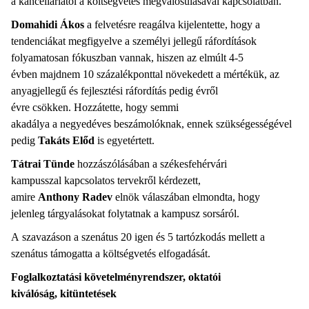
a kancelláriától a költségvetés megvalósulásával kapcsolatban.
Domahidi Ákos
a felvetésre reagálva kijelentette, hogy a
tendenciákat megfigyelve a személyi jellegű ráfordítások
folyamatosan fókuszban vannak, hiszen az elmúlt 4-5
évben majdnem 10 százalékponttal növekedett a mértékük, az
anyagjellegű és fejlesztési ráfordítás pedig évről
évre csökken. Hozzátette, hogy semmi
akadálya a negyedéves beszámolóknak, ennek szükségességével
pedig
Takáts Előd
is egyetértett.
Tátrai Tünde
hozzászólásában a székesfehérvári
kampusszal kapcsolatos tervekről kérdezett,
amire
Anthony Radev
elnök válaszában elmondta, hogy
jelenleg tárgyalásokat folytatnak a kampusz sorsáról.
A szavazáson a szenátus 20 igen és 5 tartózkodás mellett a
szenátus támogatta a költségvetés elfogadását.
Foglalkoztatási követelményrendszer, oktatói
kiválóság, kitüntetések