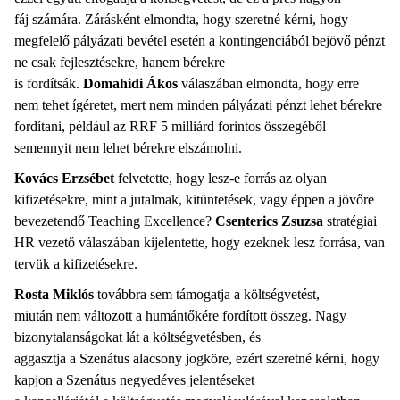
fáj számára. Zárásként elmondta, hogy szeretné kérni, hogy
megfelelő pályázati bevétel esetén a kontingenciából bejövő pénzt
ne csak fejlesztésekre, hanem bérekre
is fordítsák.
Domahidi Ákos
válaszában elmondta, hogy erre
nem tehet ígéretet, mert nem minden pályázati pénzt lehet bérekre
fordítani, például az RRF 5 milliárd forintos összegéből
semennyit nem lehet bérekre elszámolni.
Kovács Erzsébet
felvetette, hogy lesz-e forrás az olyan
kifizetésekre, mint a jutalmak, kitüntetések, vagy éppen a jövőre
bevezetendő Teaching Excellence?
Csenterics Zsuzsa
stratégiai
HR vezető válaszában kijelentette, hogy ezeknek lesz forrása, van
tervük a kifizetésekre.
Rosta Miklós
továbbra sem támogatja a költségvetést,
miután nem változott a humántőkére fordított összeg. Nagy
bizonytalanságokat lát a költségvetésben, és
aggasztja a Szenátus alacsony jogköre, ezért szeretné kérni, hogy
kapjon a Szenátus negyedéves jelentéseket