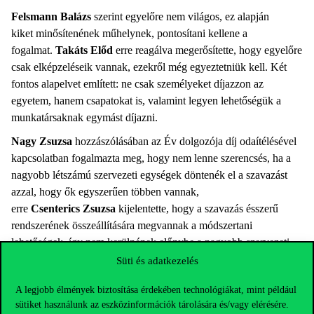
Felsmann Balázs
szerint egyelőre nem világos, ez alapján
kiket minősítenének műhelynek, pontosítani kellene a
fogalmat.
Takáts Előd
erre reagálva megerősítette, hogy egyelőre
csak elképzeléseik vannak, ezekről még egyeztetniük kell. Két
fontos alapelvet említett: ne csak személyeket díjazzon az
egyetem, hanem csapatokat is, valamint legyen lehetőségük a
munkatársaknak egymást díjazni.
Nagy Zsuzsa
hozzászólásában az Év dolgozója díj odaítélésével
kapcsolatban fogalmazta meg, hogy nem lenne szerencsés, ha a
nagyobb létszámú szervezeti egységek döntenék el a szavazást
azzal, hogy ők egyszerűen többen vannak,
erre
Csenterics Zsuzsa
kijelentette, hogy a szavazás ésszerű
rendszerének összeállítására megvannak a módszertani
lehetőségek, így nem kerülnének előnybe a nagyobb szervezeti
egységek sem.
Süti és adatkezelés
Az oktatási kiválóságról, a Corvinus Egyetem támogató, fejlesztő
A legjobb élmények biztosítása érdekében technológiákat, mint például
értékrendszeréről Bodnár Éva beszélt a Szenátusnak. A cél, hogy
sütiket használunk az eszközinformációk tárolására és/vagy elérésére.