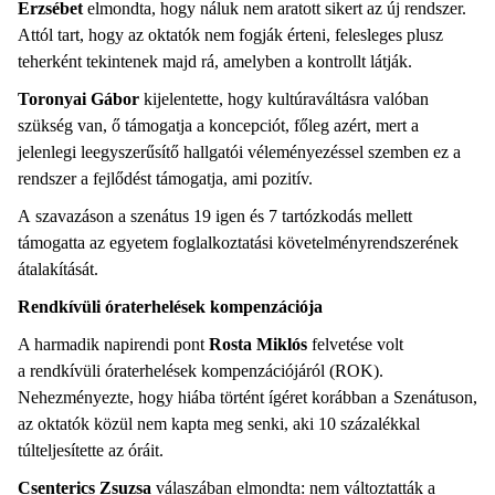
Erzsébet
elmondta, hogy náluk nem aratott sikert az új rendszer.
Attól tart, hogy az oktatók nem fogják érteni, felesleges plusz
teherként tekintenek majd rá, amelyben a kontrollt látják.
Toronyai Gábor
kijelentette, hogy kultúraváltásra valóban
szükség van, ő támogatja a koncepciót, főleg azért, mert a
jelenlegi leegyszerűsítő hallgatói véleményezéssel szemben ez a
rendszer a fejlődést támogatja, ami pozitív.
A szavazáson a szenátus 19 igen és 7 tartózkodás mellett
támogatta az egyetem foglalkoztatási követelményrendszerének
átalakítását.
Rendkívüli óraterhelések kompenzációja
A harmadik napirendi pont
Rosta Miklós
felvetése volt
a rendkívüli óraterhelések kompenzációjáról (ROK).
Nehezményezte, hogy hiába történt ígéret korábban a Szenátuson,
az oktatók közül nem kapta meg senki, aki 10 százalékkal
túlteljesítette az óráit.
Csenterics Zsuzsa
válaszában elmondta: nem változtatták a