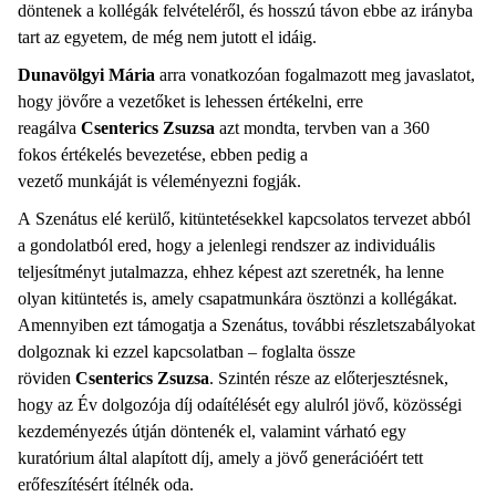
döntenek a kollégák felvételéről, és hosszú távon ebbe az irányba
tart az egyetem, de még nem jutott el idáig.
Dunavölgyi Mária
arra vonatkozóan fogalmazott meg javaslatot,
hogy jövőre a vezetőket is lehessen értékelni, erre
reagálva
Csenterics Zsuzsa
azt mondta, tervben van a 360
fokos értékelés bevezetése, ebben pedig a
vezető munkáját is véleményezni fogják.
A Szenátus elé kerülő, kitüntetésekkel kapcsolatos tervezet abból
a gondolatból ered, hogy a jelenlegi rendszer az individuális
teljesítményt jutalmazza, ehhez képest azt szeretnék, ha lenne
olyan kitüntetés is, amely csapatmunkára ösztönzi a kollégákat.
Amennyiben ezt támogatja a Szenátus, további részletszabályokat
dolgoznak ki ezzel kapcsolatban – foglalta össze
röviden
Csenterics Zsuzsa
. Szintén része az előterjesztésnek,
hogy az Év dolgozója díj odaítélését egy alulról jövő, közösségi
kezdeményezés útján döntenék el, valamint várható egy
kuratórium által alapított díj, amely a jövő generációért tett
erőfeszítésért ítélnék oda.