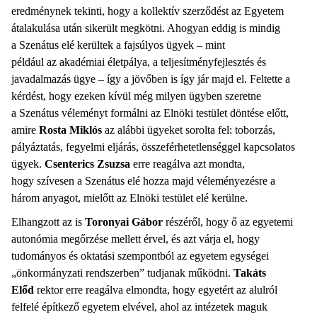
eredménynek tekinti, hogy a kollektív szerződést az Egyetem
átalakulása után sikerült megkötni. Ahogyan eddig is mindig
a Szenátus elé kerültek a fajsúlyos ügyek – mint
például az akadémiai életpálya, a teljesítményfejlesztés és
javadalmazás ügye – így a jövőben is így jár majd el. Feltette a
kérdést, hogy ezeken kívül még milyen ügyben szeretne
a Szenátus véleményt formálni az Elnöki testület döntése előtt,
amire
Rosta Miklós
az alábbi ügyeket sorolta fel: toborzás,
pályáztatás, fegyelmi eljárás, összeférhetetlenséggel kapcsolatos
ügyek.
Csenterics Zsuzsa
erre reagálva azt mondta,
hogy szívesen a Szenátus elé hozza majd véleményezésre a
három anyagot, mielőtt az Elnöki testület elé kerülne.
Elhangzott az is
Toronyai Gábor
részéről, hogy ő az egyetemi
autonómia megőrzése mellett érvel, és azt várja el, hogy
tudományos és oktatási szempontból az egyetem egységei
„önkormányzati rendszerben” tudjanak működni.
Takáts
Előd
rektor erre reagálva elmondta, hogy egyetért az alulról
felfelé építkező egyetem elvével, ahol az intézetek maguk