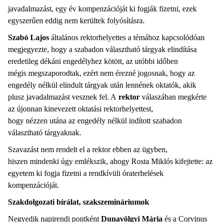
javadalmazást, egy év kompenzációját ki fogják fizetni, ezek
egyszerűen eddig nem kerültek folyósításra.
Szabó Lajos
általános rektorhelyettes a témához kapcsolódóan
megjegyezte, hogy a szabadon választható tárgyak elindítása
eredetileg dékáni engedélyhez kötött, az utóbbi időben
mégis megszaporodtak, ezért nem érezné jogosnak, hogy az
engedély nélkül elindult tárgyak után lennének oktatók, akik
plusz javadalmazást vesznek fel. A
rektor
válaszában megkérte
az újonnan kinevezett oktatási rektorhelyettest,
hogy nézzen utána az engedély nélkül indított szabadon
választható tárgyaknak.
Szavazást nem rendelt el a rektor ebben az ügyben,
hiszen mindenki úgy emlékszik, ahogy Rosta Miklós kifejtette: az
egyetem ki fogja fizetni a rendkívüli óraterhelések
kompenzációját.
Szakdolgozati bírálat, szakszemináriumok
Negyedik napirendi pontként
Dunavölgyi Mária
és a Corvinus