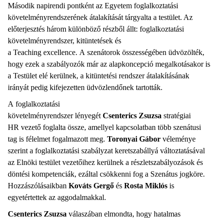
Második napirendi pontként az Egyetem foglalkoztatási
követelményrendszerének átalakítását tárgyalta a testület. Az
előterjesztés három különböző részből állt: foglalkoztatási
követelményrendszer, kitüntetések és
a Teaching excellence. A szenátorok összességében üdvözölték,
hogy ezek a szabályozók már az alapkoncepció megalkotásakor is
a Testület elé kerülnek, a kitüntetési rendszer átalakításának
irányát pedig kifejezetten üdvözlendőnek tartották.
A foglalkoztatási
követelményrendszer lényegét
Csenterics Zsuzsa
stratégiai
HR vezető foglalta össze, amellyel kapcsolatban több szenátusi
tag is félelmet fogalmazott meg.
Toronyai Gábor
véleménye
szerint a foglalkoztatási szabályzat keretszabállyá változtatásával
az Elnöki testület vezetőihez kerülnek a részletszabályozások és
döntési kompetenciák, ezáltal csökkenni fog a Szenátus jogköre.
Hozzászólásaikban
Kováts Gergő
és
Rosta Miklós
is
egyetértettek az aggodalmakkal.
Csenterics Zsuzsa
válaszában elmondta, hogy hatalmas