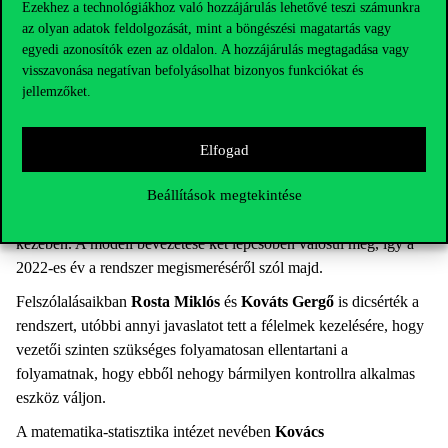
az oktatási kiválóságokat azonosítsák és szakmai elismerést
Ezekhez a technológiákhoz való hozzájárulás lehetővé teszi számunkra
adjanak érte, azonosítsák az egyetem által támogatandónak ítélt jó
az olyan adatok feldolgozását, mint a böngészési magatartás vagy
egyedi azonosítók ezen az oldalon. A hozzájárulás megtagadása vagy
gyakorlatokat, segítsék az
visszavonása negatívan befolyásolhat bizonyos funkciókat és
oktatókat a fejlődésben, valamint szakmai értékelést és
jellemzőket.
visszajelzést adjanak számukra. Több mint 20 workshopot
tartottak, elmentek minden intézetbe a koncepcióval, ami rengeteg
diskurzust eredményezett. A tapasztalat szerint örülnek a
Elfogad
kollégák, hogy a kutatás mellett az oktatási kiválóságot is értékeli
az egyetem, de van egy erős félelem attól, hogy az értékelő
Beállítások megtekintése
rendszer mikortól válik kontrolláló eszközzé az egyetem vezetői
kezében. A modell bevezetése két lépcsőben valósul meg, így a
2022-es év a rendszer megismeréséről szól majd.
Felszólalásaikban
Rosta Miklós
és
Kováts Gergő
is dicsérték a
rendszert, utóbbi annyi javaslatot tett a félelmek kezelésére, hogy
vezetői szinten szükséges folyamatosan ellentartani a
folyamatnak, hogy ebből nehogy bármilyen kontrollra alkalmas
eszköz váljon.
A matematika-statisztika intézet nevében
Kovács