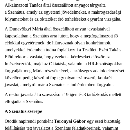
Alkalmazotti Tanács által összeállított anyagot tárgyalta
a Szenátus, amely az egyetemi jövedelmeket, a makrogazdasági
folyamatokat és az oktatókat érő terheléseket egyaránt vizsgálta.
A Dunavölgyi Mária által összeállított anyag javaslataival
kapcsolatban a Szenátus arra jutott, hogy a megfogalmazott fő
célokkal egyetértenek, de hiányoznak olyan konkrétumok,
amelyekkel érdemben tudna foglalkozni a Testület. Ezért Takáts
Előd rektor javaslata, hogy ezeket a kérdéseket először az
Intézetvezetői-, majd az Oktatási-, valamint a HR-bizottságokban
tárgyalják meg Mária részvételével, a szükséges adatok elemzését
követően pedig készülni fog egy olyan számszerű, konkrét
javaslat, amelyről már a Szenátus is tud érdemben tárgyalni.
A rektor javaslatát a szavazáson 19 igen és 3 tartózkodás mellett
elfogadta a Szenátus.
A Szenátus szerepe
Ötödik napirendi pontként
Toronyai Gábor
egy eseti bizottság
felállítására tett javaslatot a Szenátus feladatköreinek, valamint