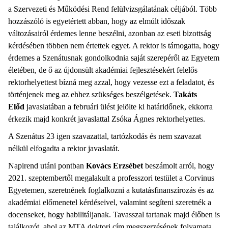
a Szervezeti és Működési Rend felülvizsgálatának céljából. Több
hozzászóló is egyetértett abban, hogy az elmúlt időszak
változásairól érdemes lenne beszélni, azonban az eseti bizottság
kérdésében többen nem értettek egyet. A rektor is támogatta, hogy
érdemes a Szenátusnak gondolkodnia saját szerepéről az Egyetem
életében, de ő az újdonsült akadémiai fejlesztésekért felelős
rektorhelyettest bízná meg azzal, hogy vezesse ezt a feladatot, és
történjenek meg az ehhez szükséges beszélgetések.
Takáts
Előd
javaslatában a februári ülést jelölte ki határidőnek, ekkorra
érkezik majd konkrét javaslattal Zsóka Ágnes rektorhelyettes.
A Szenátus 23 igen szavazattal, tartózkodás és nem szavazat
nélkül elfogadta a rektor javaslatát.
Napirend utáni pontban
Kovács Erzsébet
beszámolt arról, hogy
2021. szeptembertől megalakult a professzori testület a Corvinus
Egyetemen, szeretnének foglalkozni a kutatásfinanszírozás és az
akadémiai előmenetel kérdéseivel, valamint segíteni szeretnék a
docenseket, hogy habilitáljanak. Tavasszal tartanak majd élőben is
találkozót, ahol az MTA doktori cím megszerzésének folyamata