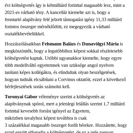
évi költségvetés így is kétmilliárd forinttal magasabb lesz, mint a
2021-es várható tény. A kancellár kiemelte azt is, hogy a
fenntartó alapítvány felé jelzett támogatási igény 11,33 milliárd
forintos összegre mérséklődött, ez megegyezik a várható
osztalékbevételükkel.
Hozzászólásaikban
Felsmann Balázs
és
Dunavölgyi Mária
is
megköszönték, hogy a legutóbbihoz képest sokkal részletesebb
költségvetést kaptak. Utóbbi ugyanakkor kiemelte, hogy egyre
több modellváltó egyetemnek van szüksége angol nyelven
tanítani képes kollégákra, és elindultak olyan beszélgetések,
hogyan tudnák elcsábítani a Corvinus oktatóit, ezzel a következő
bérfejlesztések során számolni kell.
Toronyai Gábor
véleménye szerint a költségvetés az
alapítványnak spórol, mert a jelenlegi felállás szerint 1,7 milliárd
forinttal kevesebb forrást igényel az Egyetem,
miközben tavalyhoz képest továbbra is csak
3 százalékkal magasabb összeget fordít bérekre. Hozzátette, hogy
ezzel együtt elfogadja a költségvetést, de ez a prés nagyon