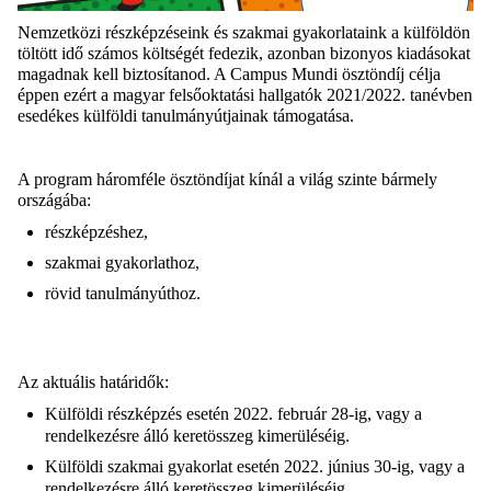
Nemzetközi részképzéseink és szakmai gyakorlataink a külföldön
töltött idő számos költségét fedezik, azonban bizonyos kiadásokat
magadnak kell biztosítanod. A Campus Mundi ösztöndíj célja
éppen ezért a magyar felsőoktatási hallgatók 2021/2022. tanévben
esedékes külföldi tanulmányútjainak támogatása.
A program háromféle ösztöndíjat kínál a világ szinte bármely
országába:
részképzéshez,
szakmai gyakorlathoz,
rövid tanulmányúthoz.
Az aktuális határidők:
Külföldi részképzés esetén 2022. február 28-ig, vagy a
rendelkezésre álló keretösszeg kimerüléséig.
Külföldi szakmai gyakorlat esetén 2022. június 30-ig, vagy a
rendelkezésre álló keretösszeg kimerüléséig.