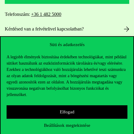
Telefonszám:
+36 1 482 5000
Kérdésed van a felvételivel kapcsolatban?
Oktatói elérhetőségek
Süti és adatkezelés
A legjobb élmények biztosítása érdekében technológiákat, mint például
HUB jelenlegi hallgatóinknak
sütiket használunk az eszközinformációk tárolására és/vagy elérésére.
Ezekhez a technológiákhoz való hozzájárulás lehetővé teszi számunkra
Sajtó:
press@uni-corvinus.hu
az olyan adatok feldolgozását, mint a böngészési magatartás vagy
egyedi azonosítók ezen az oldalon. A hozzájárulás megtagadása vagy
visszavonása negatívan befolyásolhat bizonyos funkciókat és
jellemzőket.
Elfogad
Hasznos linkek
Beállítások megtekintése