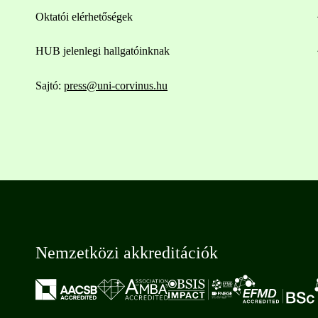
Oktatói elérhetőségek
HUB jelenlegi hallgatóinknak
Sajtó:
press@uni-corvinus.hu
Nemzetközi akkreditációk