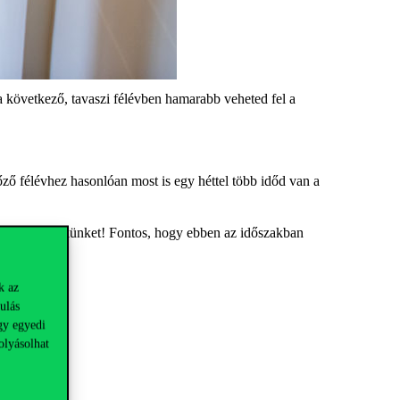
 következő, tavaszi félévben hamarabb veheted fel a
őző félévhez hasonlóan most is egy héttel több időd van a
foglaló cikkünket! Fontos, hogy ebben az időszakban
k az
ulás
gy egyedi
olyásolhat