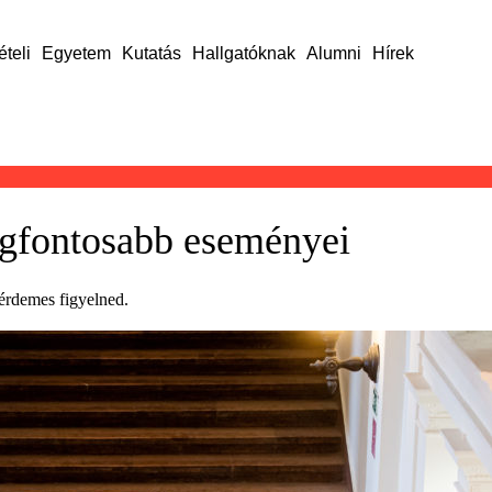
ételi
Egyetem
Kutatás
Hallgatóknak
Alumni
Hírek
egfontosabb eseményei
érdemes figyelned.