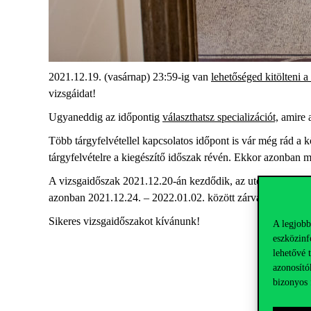
2021.12.19. (vasárnap) 23:59-ig van
lehetőséged kitölteni
vizsgáidat!
Ugyaneddig az időpontig
választhatsz specializációt,
amire a
Több tárgyfelvétellel kapcsolatos időpont is vár még rád a 
tárgyfelvételre a kiegészítő időszak révén. Ekkor azonban m
A vizsgaidőszak 2021.12.20-án kezdődik, az utolsó napja p
azonban 2021.12.24. – 2022.01.02. között zárva tart az épül
Sikeres vizsgaidőszakot kívánunk!
A legjobb
eszközinf
lehetővé 
azonosító
bizonyos 