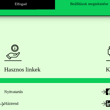
Elfogad
Beállítások megtekintése
Hasznos linkek
K
Nyitvatartás
Házirend