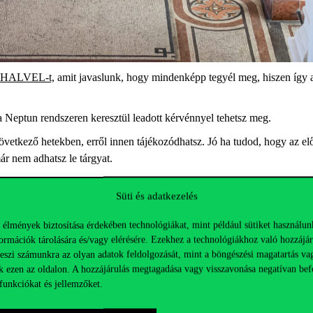
 a HALVEL-t,
amit javaslunk, hogy mindenképp tegyél meg, hiszen így a
 Neptun rendszeren keresztül leadott kérvénnyel tehetsz meg.
következő hetekben, erről innen tájékozódhatsz. Jó ha tudod, hogy az el
ár nem adhatsz le tárgyat.
edig 2022.01.22. Ha többet szeretnél megtudni,
olvasd el részletes
össze
Süti és adatkezelés
et.
 élmények biztosítása érdekében technológiákat, mint például sütiket használun
ormációk tárolására és/vagy elérésére. Ezekhez a technológiákhoz való hozzájár
teszi számunkra az olyan adatok feldolgozását, mint a böngészési magatartás va
k ezen az oldalon. A hozzájárulás megtagadása vagy visszavonása negatívan bef
funkciókat és jellemzőket.