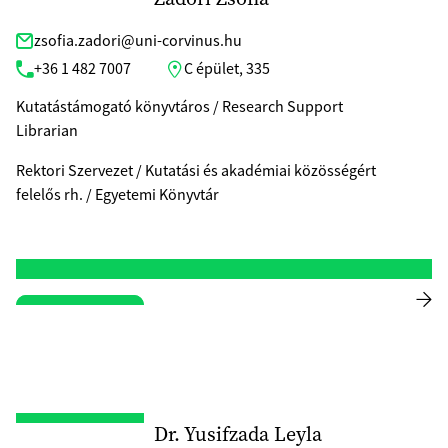
zsofia.zadori@uni-corvinus.hu
+36 1 482 7007
C épület, 335
Kutatástámogató könyvtáros / Research Support
Librarian
Rektori Szervezet / Kutatási és akadémiai közösségért
felelős rh. / Egyetemi Könyvtár
Dr. Yusifzada Leyla