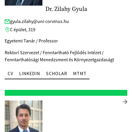
Dr. Zilahy Gyula
gyula.zilahy@uni-corvinus.hu
C épület, 319
Egyetemi Tanár / Professor
Rektori Szervezet / Fenntartható Fejlődés Intézet /
Fenntarthatósági Menedzsment és Környezetgazdaságt
CV
LINKEDIN
SCHOLAR
MTMT