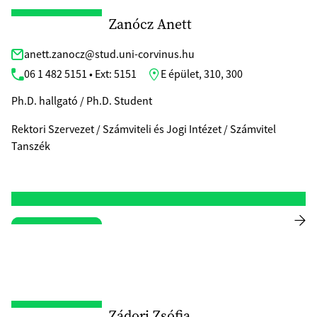
Zanócz Anett
anett.zanocz@stud.uni-corvinus.hu
06 1 482 5151 • Ext: 5151
E épület, 310, 300
Ph.D. hallgató / Ph.D. Student
Rektori Szervezet / Számviteli és Jogi Intézet / Számvitel
Tanszék
Zádori Zsófia