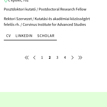
C épület, 702
Posztdoktori kutató / Postdoctoral Research Fellow
Rektori Szervezet / Kutatási és akadémiai közösségért
felelős rh. / Corvinus Institute for Advanced Studies
CV
LINKEDIN
SCHOLAR
2
1
3
4