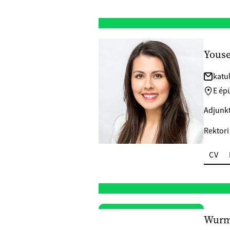
Youse
katu
E épü
Adjunkt
Rektori
CV
Wurm