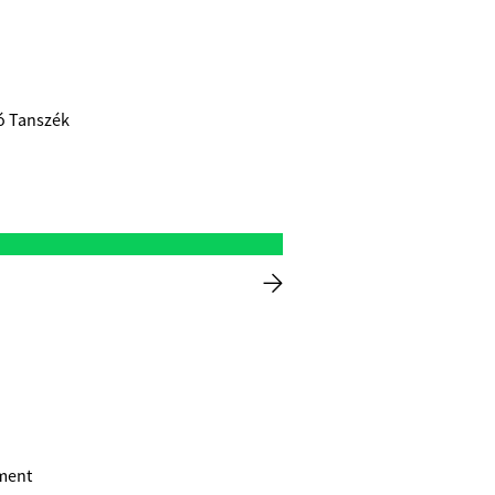
ió Tanszék
sment