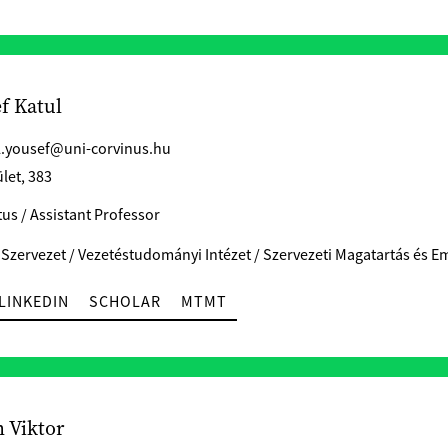
f Katul
l.yousef@uni-corvinus.hu
let, 383
us / Assistant Professor
 Szervezet / Vezetéstudományi Intézet / Szervezeti Magatartás és Em
LINKEDIN
SCHOLAR
MTMT
 Viktor