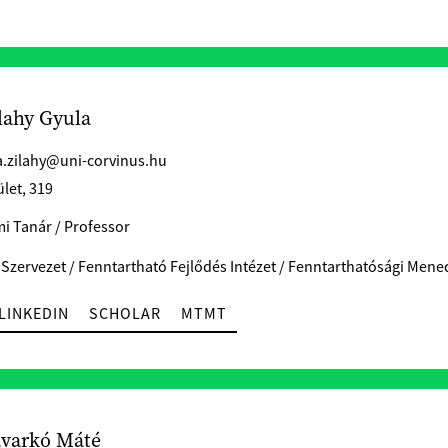
ilahy Gyula
a.zilahy@uni-corvinus.hu
ület, 319
i Tanár / Professor
 Szervezet / Fenntartható Fejlődés Intézet / Fenntarthatósági Me
LINKEDIN
SCHOLAR
MTMT
avarkó Máté