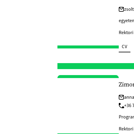
zsol
egyete
Rektori
CV
Zimo
anna
+36 
Progra
Rektori