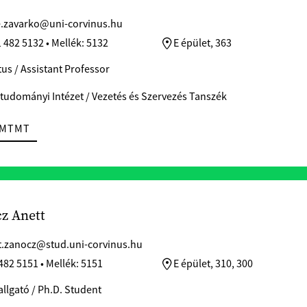
.zavarko@uni-corvinus.hu
 482 5132 • Mellék: 5132
E épület, 363
us / Assistant Professor
tudományi Intézet / Vezetés és Szervezés Tanszék
MTMT
z Anett
t.zanocz@stud.uni-corvinus.hu
482 5151 • Mellék: 5151
E épület, 310, 300
allgató / Ph.D. Student