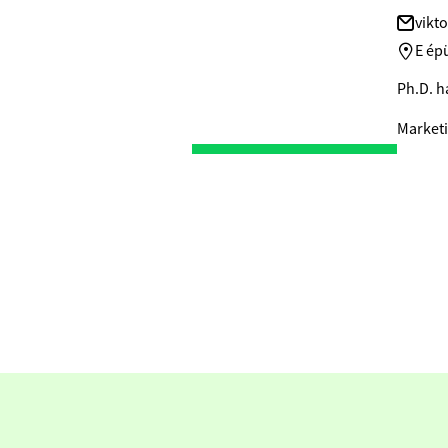
vikt
E épü
Ph.D. h
Marketi