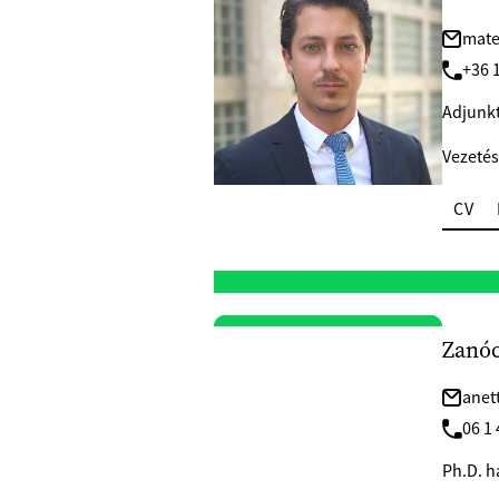
mate
+36 1
Adjunkt
Vezetés
CV
Zanóc
anet
06 1 
Ph.D. h