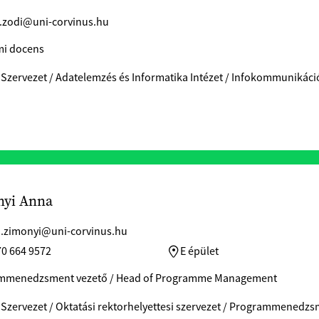
t.zodi@uni-corvinus.hu
mi docens
 Szervezet / Adatelemzés és Informatika Intézet / Infokommunikác
nyi Anna
.zimonyi@uni-corvinus.hu
70 664 9572
E épület
mmenedzsment vezető / Head of Programme Management
 Szervezet / Oktatási rektorhelyettesi szervezet / Programmenedz