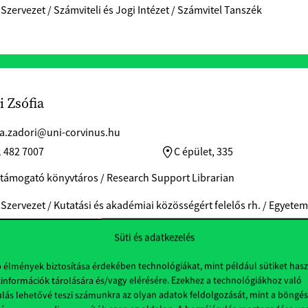
 Szervezet / Számviteli és Jogi Intézet / Számvitel Tanszék
i Zsófia
ia.zadori@uni-corvinus.hu
1 482 7007
C épület, 335
támogató könyvtáros / Research Support Librarian
 Szervezet / Kutatási és akadémiai közösségért felelős rh. / Egyete
Süti és adatkezelés
b élmények biztosítása érdekében technológiákat, mint például sütiket has
információk tárolására és/vagy elérésére. Ezekhez a technológiákhoz való
lás lehetővé teszi számunkra az olyan adatok feldolgozását, mint a böngés
usifzada Leyla