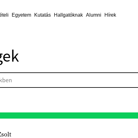
ételi
Egyetem
Kutatás
Hallgatóknak
Alumni
Hírek
gek
Zsolt