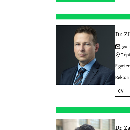
Dr. Z
gyul
C ép
Egyetem
Rektori
CV
Dr. Z