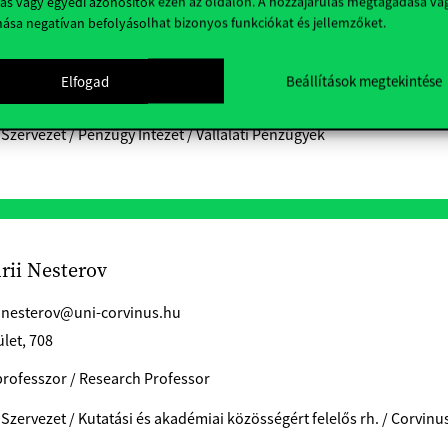
ás vagy egyedi azonosítók ezen az oldalon. A hozzájárulás megtagadása va
nása negatívan befolyásolhat bizonyos funkciókat és jellemzőket.
a.yusifzada@uni-corvinus.hu
ület
Elfogad
Beállítások megtekintése
i Adjunktus / Assistant Professor
 Szervezet / Pénzügy Intézet / Vállalati Pénzügyek
urii Nesterov
i.nesterov@uni-corvinus.hu
ület, 708
rofesszor / Research Professor
 Szervezet / Kutatási és akadémiai közösségért felelős rh. / Corvinu