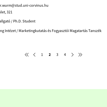
or.wurm@stud.uni-corvinus.hu
let, 321
allgató / Ph.D. Student
ng Intézet / Marketingkutatás és Fogyasztói Magatartás Tanszék
2
1
3
4