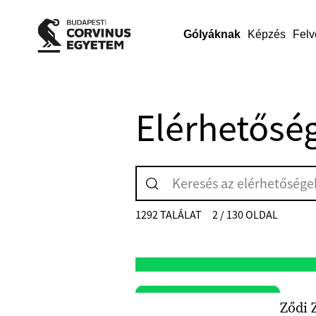
Gólyáknak
Képzés
Felv
Elérhetősé
1292 TALÁLAT
2 / 130 OLDAL
Ződi 