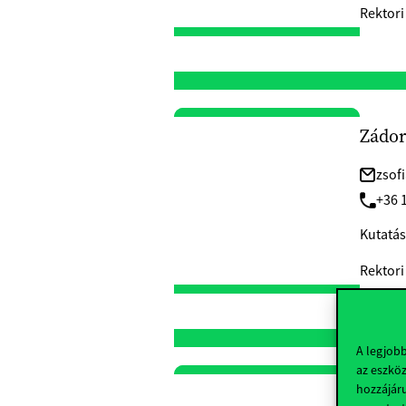
Rektori
Zádor
zsof
+36 
Kutatás
Rektori
A legjob
az eszköz
hozzájáru
Dr. Y