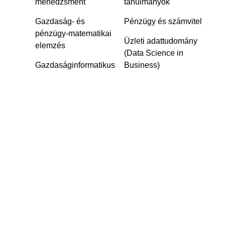
menedzsment
tanulmányok
Gazdaság- és
Pénzügy és számvitel
pénzügy-matematikai
Üzleti adattudomány
elemzés
(Data Science in
Gazdaságinformatikus‎
Business)