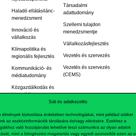
Társadalmi
Haladó ellátásilánc-
adattudomány
menedzsment
Szellemi tulajdon
Innováció és
menedzsmentje
vállalkozás
Vállalkozásfejlesztés
Klímapolitika és
Vezetés és szervezés
regionális fejlesztés
Vezetés és szervezés
Kommunikáció- és
(CEMS)
médiatudomány
Közgazdálkodás és
közpolitika
Süti és adatkezelés
Közgazdasági
elemző
b élmények biztosítása érdekében technológiákat, mint például sütiket
nk az eszközinformációk tárolására és/vagy elérésére. Ezekhez a
giákhoz való hozzájárulás lehetővé teszi számunkra az olyan adatok
zását, mint a böngészési magatartás vagy egyedi azonosítók ezen az ol