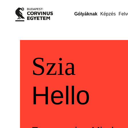
Gólyáknak
Képzés
Felv
Üdvözlü
Welcom
Szia
Hello
Szia
Hello