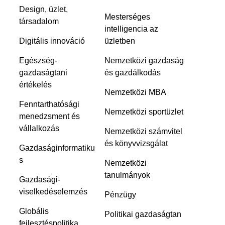
Design, üzlet,
Mesterséges
társadalom
intelligencia az
Digitális innováció
üzletben
Egészség-
Nemzetközi gazdaság
gazdaságtani
és gazdálkodás
értékelés
Nemzetközi MBA
Fenntarthatósági
Nemzetközi sportüzlet
menedzsment és
vállalkozás
Nemzetközi számvitel
és könyvvizsgálat
Gazdaságinformatiku
s
Nemzetközi
tanulmányok
Gazdasági-
viselkedéselemzés
Pénzügy
Globális
Politikai gazdaságtan
fejlesztéspolitika