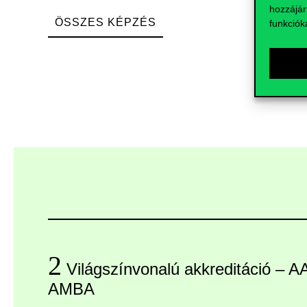
hozzájár
ÖSSZES KÉPZÉS
funkciók
2
Világszínvonalú akkreditáció – 
AMBA