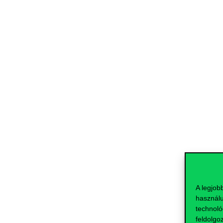
A legjob
használu
technoló
feldolgo