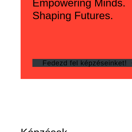
Empowering Minds.
Shaping Futures.
Fedezd fel képzéseinket!