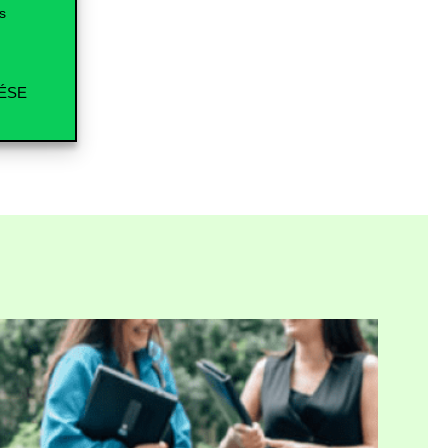
s
ÉSE