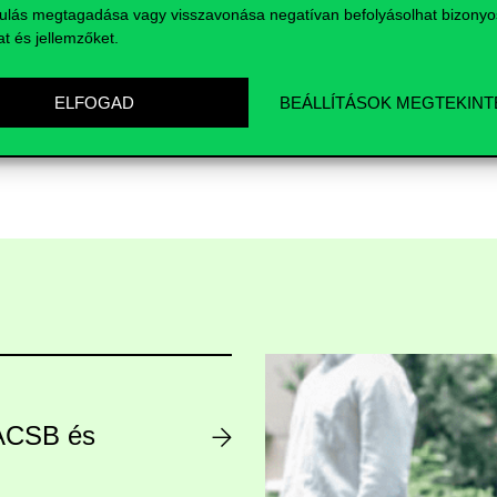
ulás megtagadása vagy visszavonása negatívan befolyásolhat bizonyo
at és jellemzőket.
ELFOGAD
BEÁLLÍTÁSOK MEGTEKINT
AACSB és