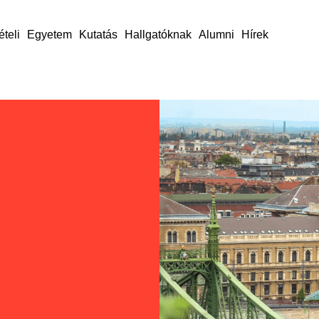
ételi
Egyetem
Kutatás
Hallgatóknak
Alumni
Hírek
nk
e