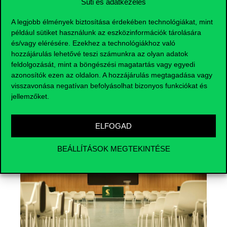
Süti és adatkezelés
A legjobb élmények biztosítása érdekében technológiákat, mint
például sütiket használunk az eszközinformációk tárolására
és/vagy elérésére. Ezekhez a technológiákhoz való
hozzájárulás lehetővé teszi számunkra az olyan adatok
feldolgozását, mint a böngészési magatartás vagy egyedi
azonosítók ezen az oldalon. A hozzájárulás megtagadása vagy
Események
visszavonása negatívan befolyásolhat bizonyos funkciókat és
jellemzőket.
ELFOGAD
BEÁLLÍTÁSOK MEGTEKINTÉSE