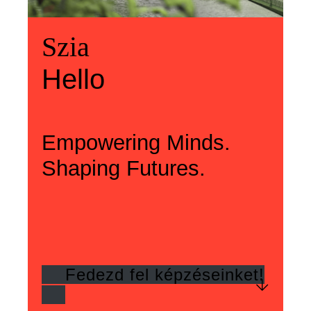
Üdvözlünk
Szia
Welcome
Szia
Hello
Hello
Empowering Minds.
Shaping Futures.
Fedezd fel képzéseinket!