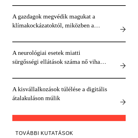
A gazdagok megvédik magukat a
klímakockázatoktól, miközben a
szegényebbek kiszolgáltatottabbá
válnak
A neurológiai esetek miatti
sürgősségi ellátások száma nő viharos
időben
A kisvállalkozások túlélése a digitális
átalakuláson múlik
TOVÁBBI KUTATÁSOK