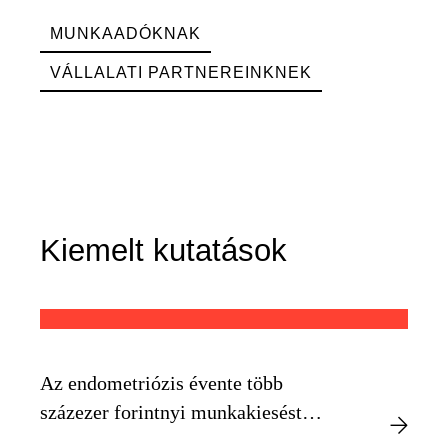
MUNKAADÓKNAK
VÁLLALATI PARTNEREINKNEK
Kiemelt kutatások
Az endometriózis évente több
százezer forintnyi munkakiesést
okozhat egyénenként