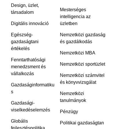
Design, üzlet,
Mesterséges
társadalom
intelligencia az
Digitális innováció
üzletben
Egészség-
Nemzetközi gazdaság
gazdaságtani
és gazdálkodás
értékelés
Nemzetközi MBA
Fenntarthatósági
Nemzetközi sportüzlet
menedzsment és
vállalkozás
Nemzetközi számvitel
és könyvvizsgálat
Gazdaságinformatiku
s
Nemzetközi
tanulmányok
Gazdasági-
viselkedéselemzés
Pénzügy
Globális
Politikai gazdaságtan
fejlesztéspolitika