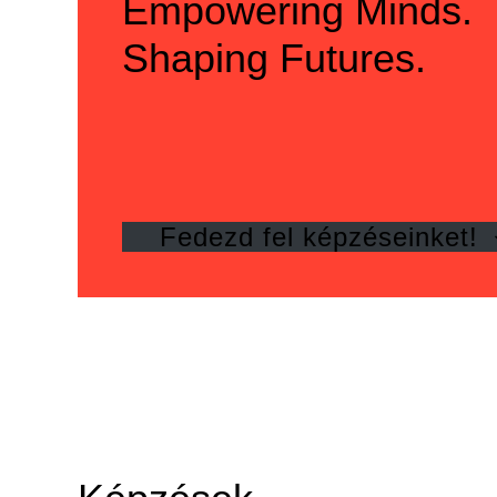
Empowering Minds.
Shaping Futures.
Fedezd fel képzéseinket!