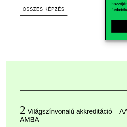
hozzájár
ÖSSZES KÉPZÉS
funkciók
2
Világszínvonalú akkreditáció – 
AMBA