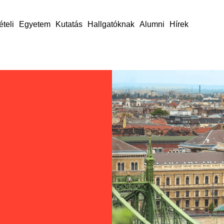
ételi
Egyetem
Kutatás
Hallgatóknak
Alumni
Hírek
nk
e