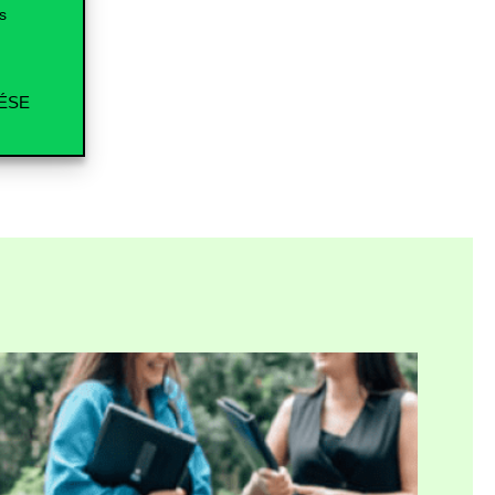
s
ÉSE