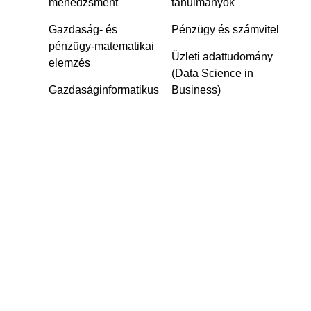
menedzsment
tanulmányok
Gazdaság- és
Pénzügy és számvitel
pénzügy-matematikai
Üzleti adattudomány
elemzés
(Data Science in
Gazdaságinformatikus‎
Business)