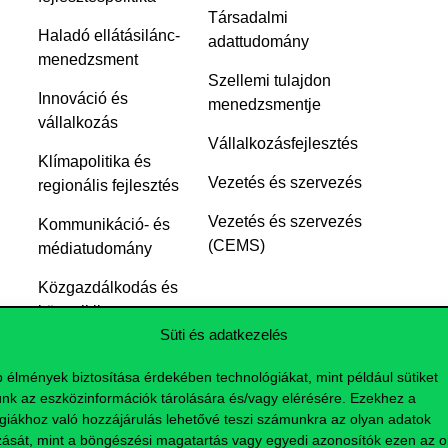
Társadalmi
Haladó ellátásilánc-
adattudomány
menedzsment
Szellemi tulajdon
Innováció és
menedzsmentje
vállalkozás
Vállalkozásfejlesztés
Klímapolitika és
Vezetés és szervezés
regionális fejlesztés
Vezetés és szervezés
Kommunikáció- és
(CEMS)
médiatudomány
Közgazdálkodás és
közpolitika
Süti és adatkezelés
Közgazdasági
elemző
b élmények biztosítása érdekében technológiákat, mint például sütiket
nk az eszközinformációk tárolására és/vagy elérésére. Ezekhez a
giákhoz való hozzájárulás lehetővé teszi számunkra az olyan adatok
zását, mint a böngészési magatartás vagy egyedi azonosítók ezen az ol