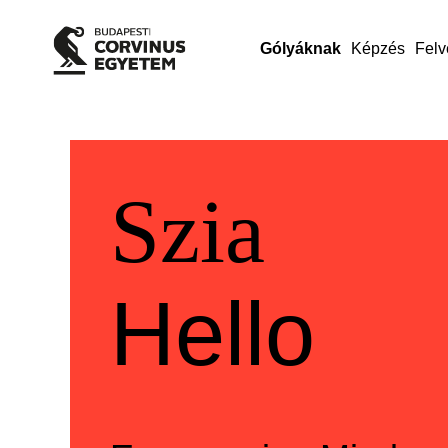
Gólyáknak
Képzés
Felv
Üdvözlü
Welcom
Szia
Hello
Szia
Hello