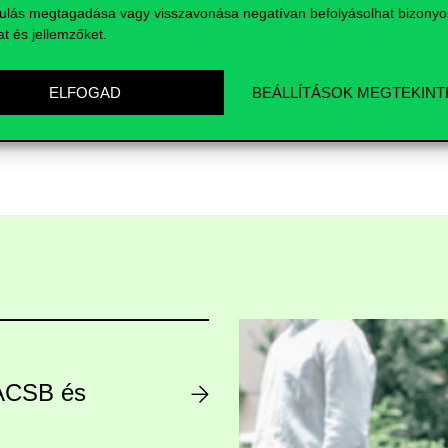
ulás megtagadása vagy visszavonása negatívan befolyásolhat bizonyo
at és jellemzőket.
ELFOGAD
BEÁLLÍTÁSOK MEGTEKINT
AACSB és