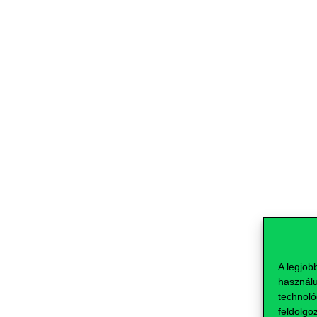
A legjob
használu
technoló
feldolgo