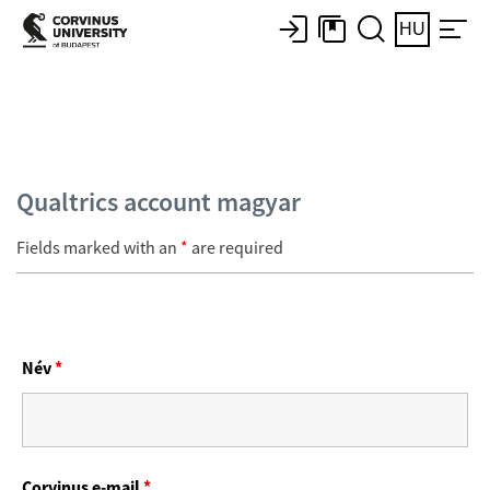
HU
Qualtrics account magyar
Fields marked with an
*
are required
Név
*
Corvinus e-mail
*