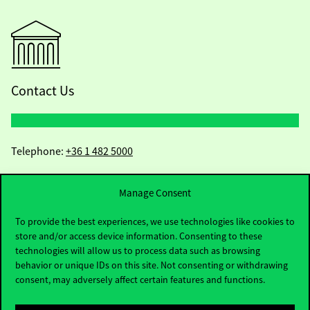
Contact Us
Telephone:
+36 1 482 5000
Do you have questions about the admissions?
Manage Consent
Academic Contacts
To provide the best experiences, we use technologies like cookies to
store and/or access device information. Consenting to these
technologies will allow us to process data such as browsing
For current students HUB
behavior or unique IDs on this site. Not consenting or withdrawing
consent, may adversely affect certain features and functions.
Press:
press@uni-corvinus.hu