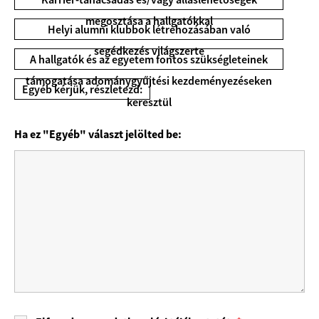
megosztása a hallgatókkal
Helyi alumni klubbok létrehozásában való
segédkezés világszerte
A hallgatók és az egyetem fontos szükségleteinek
támogatása adománygyűjtési kezdeményezéseken
Egyéb kérjük, részletezd:
keresztül
Ha ez "Egyéb" választ jelölted be: