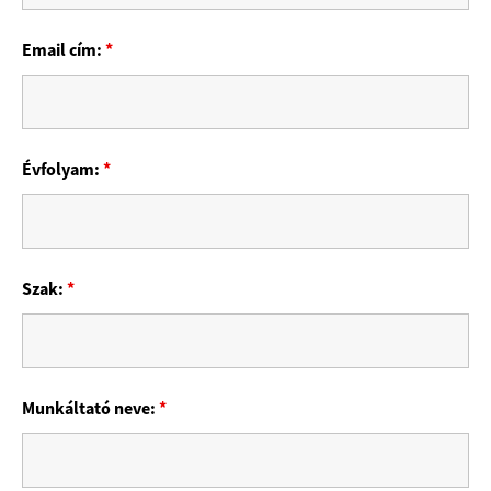
Email cím:
*
Évfolyam:
*
Szak:
*
Munkáltató neve:
*