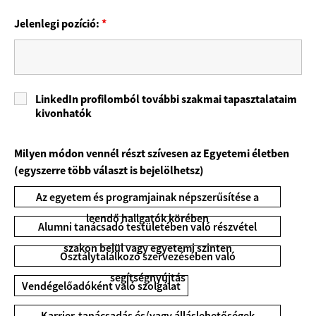
Jelenlegi pozíció:
*
LinkedIn profilomból további szakmai tapasztalataim
kivonhatók
Milyen módon vennél részt szívesen az Egyetemi életben
(egyszerre több választ is bejelölhetsz)
Az egyetem és programjainak népszerűsítése a
leendő hallgatók körében
Alumni tanácsadó testületében való részvétel
szakon belül vagy egyetemi szinten
Osztálytalálkozó szervezésében való
segítségnyújtás
Vendégelőadóként való szolgálat
Karrier-tanácsadás és/vagy álláslehetőségek