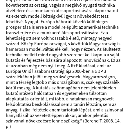
követhetett az ország, vagyis a meglévő nyugati technika
átvételére és a munkaerő átcsoportosítására alapozhatott.
Az extenzív modell kétségkívül gyors növekedést tesz
lehetővé. Nyugat- Európa háborút követő különleges
prosperitása is erre a modellre épült: az amerikai technika
transzferjére és a munkaerő átcsoportosítására. Ez a
lehetőség ott sem volt hosszabb életű, mintegy negyed
század. Közép Európa országai, s közöttük Magyarország is
hamarosan modellváltás elé kell, hogy nézzen. Az átültetett
technika mellett mind nagyobb szerepet kell kapnia a saját
kutatás és fejlesztés bázisára alapozott innovációnak. Ez az
út azonban még nem nyílt meg. A K+F kiadásai, amit az
Európai Unió liszaboni stratégiája 2000-ben a GDP 3
százalékában jelölt meg szükségesnek, Magyarországon,
mint a térség legtöbb más országában is, csak egy százalék
körül mozog. A kutatás az önmagában nem jelentéktelen
kutatóintézeti hálózatban és egyetemeken túlzottan
alapkutatás-orientált, mi több, a hatalmasan megnövelt
felsőoktatási beiskolázással sem a tanári létszám, sem az
anyagi-fizikai feltételek nem tartottak lépést, ami a színvonal
hanyatlásához vezetett éppen akkor, amikor jelentős
színvonal-növekedésre lenne szükség.” (Berend T. 2008. 14.
p.)