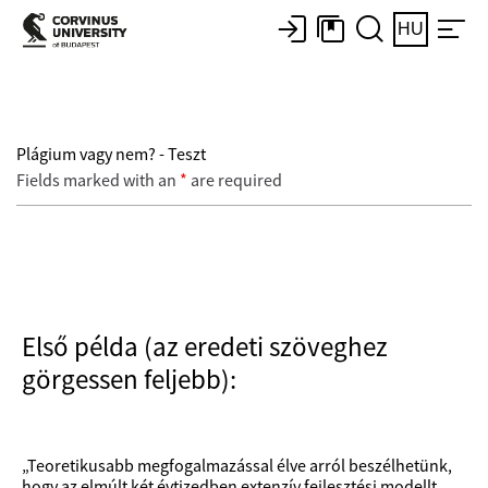
HU
Plágium vagy nem? - Teszt
Fields marked with an
*
are required
Első példa (az eredeti szöveghez
görgessen feljebb):
„Teoretikusabb megfogalmazással élve arról beszélhetünk,
hogy az elmúlt két évtizedben extenzív fejlesztési modellt