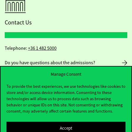
Contact Us
Telephone:
+36 1 482 5000
Do you have questions about the admissions?
Manage Consent
Academic Contacts
To provide the best experiences, we use technologies like cookies to
For current students HUB
store and/or access device information. Consenting to these
technologies will allow us to process data such as browsing
behavior or unique IDs on this site. Not consenting or withdrawing
Press:
press@uni-corvinus.hu
consent, may adversely affect certain features and functions.
Accept