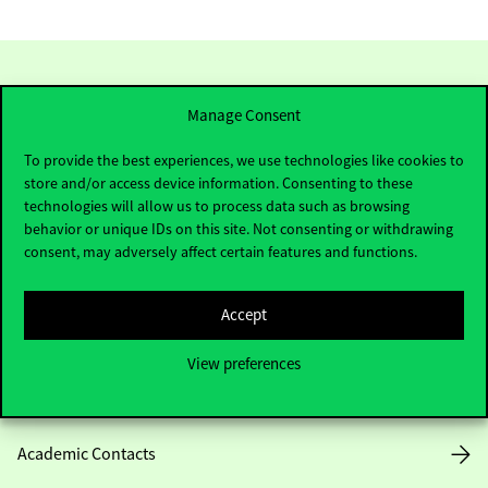
Manage Consent
To provide the best experiences, we use technologies like cookies to
store and/or access device information. Consenting to these
technologies will allow us to process data such as browsing
behavior or unique IDs on this site. Not consenting or withdrawing
Contact Us
consent, may adversely affect certain features and functions.
Accept
Telephone:
+36 1 482 5000
View preferences
Do you have questions about the admissions?
Academic Contacts