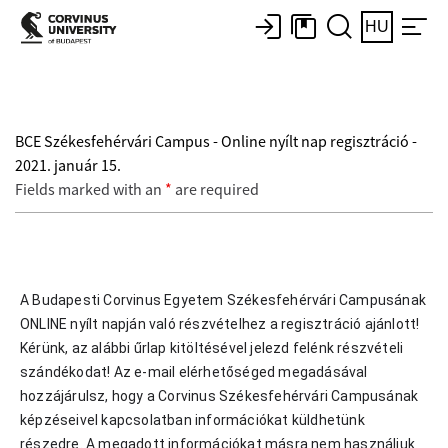
HU
BCE Székesfehérvári Campus - Online nyílt nap regisztráció -
2021. január 15.
Fields marked with an
*
are required
A Budapesti Corvinus Egyetem Székesfehérvári Campusának 
ONLINE nyílt napján való részvételhez a regisztráció ajánlott! 
Kérünk, az alábbi űrlap kitöltésével jelezd felénk részvételi 
szándékodat! 
Az e-mail elérhetőséged megadásával 
hozzájárulsz, hogy a Corvinus Székesfehérvári Campusának 
képzéseivel kapcsolatban információkat küldhetünk 
részedre. 
A megadott információkat másra nem használjuk 