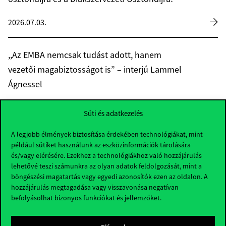
2026.07.03.
,,Az EMBA nemcsak tudást adott, hanem
vezetői magabiztosságot is” – interjú Lammel
Ágnessel
2026.07.03.
Süti és adatkezelés
A legjobb élmények biztosítása érdekében technológiákat, mint
Alumniktól első kézből: mentorprogram
például sütiket használunk az eszközinformációk tárolására
segítette a gazdálkodási és menedzsment
és/vagy elérésére. Ezekhez a technológiákhoz való hozzájárulás
lehetővé teszi számunkra az olyan adatok feldolgozását, mint a
szakos hallgatók pályaválasztását
böngészési magatartás vagy egyedi azonosítók ezen az oldalon. A
hozzájárulás megtagadása vagy visszavonása negatívan
2026.07.03.
befolyásolhat bizonyos funkciókat és jellemzőket.
Az endometriózis évente több százezer