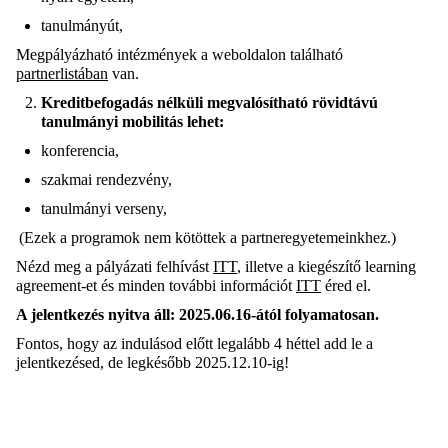
tanulmányút,
Megpályázható intézmények a weboldalon található
partnerlistában
van.
Kreditbefogadás nélküli megvalósítható rövidtávú
tanulmányi mobilitás lehet
:
konferencia,
szakmai rendezvény,
tanulmányi verseny,
(Ezek a programok nem kötöttek a partneregyetemeinkhez.)
Nézd meg a pályázati felhívást
ITT
, i
lletve a kiegészítő
l
earning
a
greement-et
és minden további információt
ITT
éred el.
A jelentkezés nyitva áll:
2025.06.16-ától folyamatosan
.
Fontos, hogy az i
ndulás
od
előtt legalább 4 héttel
add le a
jelentkezésed
, de legkésőbb 2025.12.10-ig!