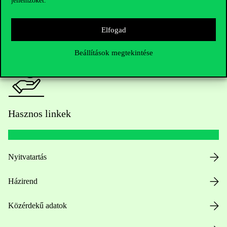
jellemzőket.
HUB jelenlegi hallgatóinknak
Sajtó:
press@uni-corvinus.hu
Elfogad
Beállítások megtekintése
Hasznos linkek
Nyitvatartás
Házirend
Közérdekű adatok