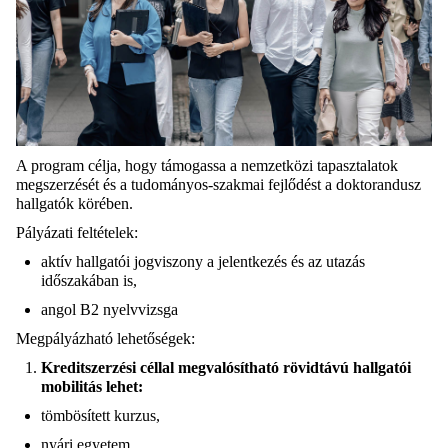
A program célja, hogy támogassa a nemzetközi tapasztalatok
megszerzését és a tudományos
-szakmai
fejlődést
a doktorandusz
hallgatók körében
.
Pályázati feltételek:
aktív hallgatói jogviszony a jelentkezés és az utazás
időszakában is,
angol B2 nyelvvizsga
Megpályázható lehetőségek:
Kreditszerzési céllal megvalósítható rövidtávú hallgatói
mobilitás lehet
:
tömbösített kurzus,
nyári egyetem,