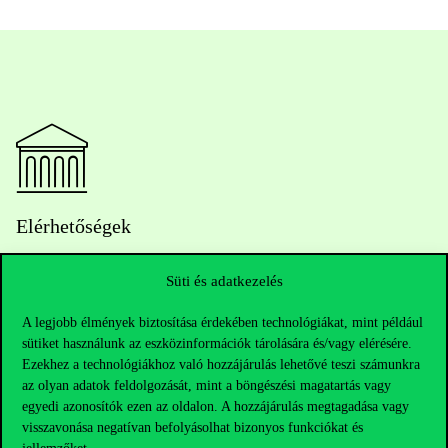
Elérhetőségek
Süti és adatkezelés
Telefonszám:
+36 1 482 5000
A legjobb élmények biztosítása érdekében technológiákat, mint például
sütiket használunk az eszközinformációk tárolására és/vagy elérésére.
Kérdésed van a felvételivel kapcsolatban?
Ezekhez a technológiákhoz való hozzájárulás lehetővé teszi számunkra
az olyan adatok feldolgozását, mint a böngészési magatartás vagy
egyedi azonosítók ezen az oldalon. A hozzájárulás megtagadása vagy
Oktatói elérhetőségek
visszavonása negatívan befolyásolhat bizonyos funkciókat és