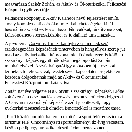
magyarázza Szekér Zoltán, az
Aktív- és
Ökoturisztikai
Fejlesztési
Központ
egyik vezetője.
Példaként
k
özpontjuk
A
ktív
K
alandor nevű fejlesztését említi,
amely
komplex aktív- és
ökoturisztikai
lehetőségeket kínál
használóinak: többek között hazai látnivalókat, túraútvonalakat,
kölcsönözhető sporteszközöket
é
s foglalható
turistaházakat.
A jövőben a
Corvinus Turisztikai fejlesztési menedzser/
szakközgazdász képzés
ének tantervében is hangsúlyos szerep jut
majd
az aktív turi
sztikai irány
vonal
oktatásának, ezért is kötött a
szakirányú képzés együttműködési megállapodást Zoltán
munkahelyével. A szak hallgatói így a jövőben új turisztikai
termékek létrehozásával, tesztelésével kapcsolatos projekteken is
közösen
dolgozhatnak maj
d
az
Aktív- és
Ökoturisztikai
Fejlesztési Központ
munkatársaival.
Zoltán
hat éve végezte el a Corvinus szakirányú képzését. Előtte
sok éven át
a
desztinációs
sport
– és turizmus
területén dolgozott
.
A Corvinus
szak
irányú képzésére
azért jelentkezett, hogy
gyakorlati tapasztalatait elméleti ismeretekkel
is
megtámogassa
.
„Profi küzdősportolói hátterem miatt én a sport felől érkeztem a
turizmus felé.
Önkormányzati sportintézményt
tíz évig vezettem,
később pedig egy turisztikai desztinációs menedzsment