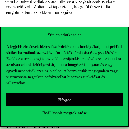
szombatonként v
oltak
az órá
i
, illetve a vizsgaidőszak is előre
tervezhető volt, Zoltán az
t
tapasztalta
, hogy jól össze tudta
hangolni a tanulást
akkori munkájával.
Süti és adatkezelés
A legjobb élmények biztosítása érdekében technológiákat, mint például
sütiket használunk az eszközinformációk tárolására és/vagy elérésére.
Ezekhez a technológiákhoz való hozzájárulás lehetővé teszi számunkra
az olyan adatok feldolgozását, mint a böngészési magatartás vagy
egyedi azonosítók ezen az oldalon. A hozzájárulás megtagadása vagy
visszavonása negatívan befolyásolhat bizonyos funkciókat és
jellemzőket.
Elfogad
Elérhetőségek
Beállítások megtekintése
Telefonszám:
+36 1 482 5000