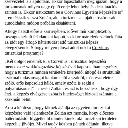
szervezetet is alapítottam. Ekkor tapasztaltam meg igazán, hogy a
turizmusnak m
ilyen nagy
építő ereje lehet helyi és desztinációs
szinten is.
E
kkor iratkoztam be a Corvinus Egyetem képzésére is”
– emlékszik vissza Zoltán, aki a turizmus alapjait először csak
autodidakta módon próbálta elsajátítan
i.
A
hogy haladt előre a karrierjében, idővel már
komplexebb
,
országos szintű
feladatokat kapott
,
s
ekkor már
elérkezettnek látta
az időt
egy átfogó háttértudást adó turisztikai képzés
elvégzésének.
S hogy milyen pluszt adott neki a
Corvinus
turisztikai programja
?
„Két dolgot emelnék ki a Corvinus Turisztikai fejlesztési
menedzser/ szakközgazdász képzésév
el
kapcsolatban: egyrészt,
hogy a turizmus minden területére kit
erjedő
, átfogó és strukturált
szakmai tudásanyagot kaptam ettől a szaktól, másrés
zt
életre
szóló, erős
kapcsolati hálót
, amely azóta is segíti a
pályafutásomat” – meséli Zoltán
,
és azt is hozzáteszi, hogy úgy
érzi, a képzés elvégzése
azóta is
hitelességet
biztosít számára a
szakmán belül.
Arra a kérdésre, hogy kiknek ajánlja a
z egyetem turisztikai
képzésére
való jelentkezést Zoltán azt mondja, hogy
előzetes
háttértudástól függetlenül
mindenkinek, aki turisztikai területen
képzeli a jövőjét
.
Mivel
tanév közben
péntek délután, illetve