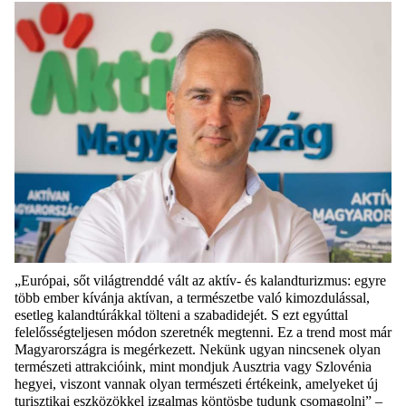
„
Európai, sőt világtrenddé vált az aktív- és kalandturizmus: egyre
több ember kívánja aktívan, a természetbe való kimozdulással,
esetleg kalandtúrákkal tölteni a szabadidejét. S ezt egyúttal
felelősségteljesen
módon szeretnék megtenni. Ez a t
rend
most már
Magyarországra is megérkezett. Nekünk ugyan nincsenek olyan
természeti attrakcióink, mint mondjuk Ausztri
a
vagy Szlovéni
a
hegyei
,
viszont
vannak olyan természeti értékeink, amelyeket új
turisztikai eszközökkel izgalmas köntösbe tudunk csomagolni
” –