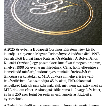
A 2025-ös évben a Budapesti Corvinus Egyetem négy kiváló
kutatója is elnyerte a Magyar Tudományos Akadémia által
1997-
ben
alapított Bolyai Ján
os Kutatási Ösztöndíjat.
A Bolyai János
Kutatási Ösztöndíj
egy
posztdoktori kutatókat támogató program,
amely
et
1998 óta évente meghirdet
nek
. Célja, hogy elősegítse a
kiemelkedő minőségű tudományos munkák létrehozását és
támogassa a kutatókat az MTA doktora cím elnyerésére való
felkészülésben. Az ösztöndíjra 45 év alatti, PhD-fokozattal
rendelkező kutatók pályázhatnak, akik még nem szerezték meg az
MTA doktora címet. A támogatás időtartama 1, 2 vagy 3 év lehet,
és havi 250
ezer
forint összegű anyagi támogatást biztosít a
nyerteseknek.
A Bolyai-ösztöndíj nem csupán anyagi támogatást nyújt, hanem