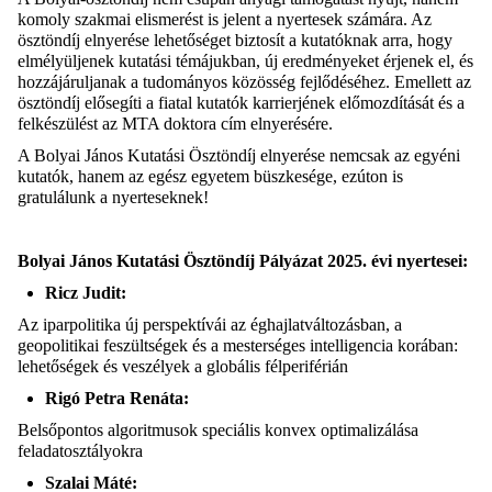
komoly szakmai elismerést is jelent a nyertesek számára. Az
ösztöndíj elnyerése lehetőséget biztosít a kutatóknak arra, hogy
elmélyüljenek kutatási témájukban, új eredményeket érjenek el, és
hozzájáruljanak a tudományos közösség fejlődéséhez. Emellett az
ösztöndíj elősegíti a fiatal kutatók karrierjének előmozdítását és a
felkészülést az
MTA doktora cím elnyerésére.
A Bolyai János Kutatási Ösztöndíj elnyerése nemcsak az egyéni
kutatók, hanem az egész egyetem
büszkesége
, ezúton is
gratulálunk a nyerteseknek!
Bolyai János Kutatási Ösztöndíj Pályázat 2025. évi nyertese
i:
Ricz Judit:
Az
iparpolitika új perspektívái az éghajlatváltozásban, a
geopolitikai feszültségek és a mesterséges intelligencia korában:
lehetőségek és veszélyek a globális félperiférián
Rigó Petra Renáta
:
Belsőpontos algoritmusok speciális konvex
optimalizálása
feladatosztályokra
Szalai Máté
: