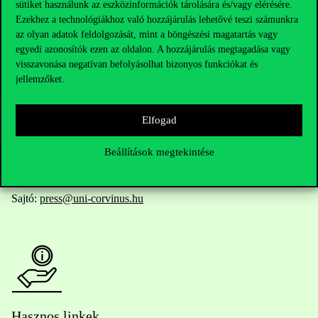
sütiket használunk az eszközinformációk tárolására és/vagy elérésére.
Ezekhez a technológiákhoz való hozzájárulás lehetővé teszi számunkra
az olyan adatok feldolgozását, mint a böngészési magatartás vagy
egyedi azonosítók ezen az oldalon. A hozzájárulás megtagadása vagy
Telefonszám:
+36 1 482 5000
visszavonása negatívan befolyásolhat bizonyos funkciókat és
jellemzőket.
Kérdésed van a felvételivel kapcsolatban?
Elfogad
Oktatói elérhetőségek
Beállítások megtekintése
HUB jelenlegi hallgatóinknak
Sajtó:
press@uni-corvinus.hu
Hasznos linkek