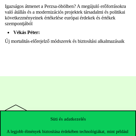
Igazságos átmenet a Perzsa-öbölben? A megújuló erőforrásokra
való átállás és a modernizációs projektek társadalmi és politikai
következményeinek értékelése európai érdekek és értékek
szempontjából
Vékás Péter:
Új
mortalitás
-előrejelző módszerek és biztosítási alkalmazásaik
Süti és adatkezelés
A legjobb élmények biztosítása érdekében technológiákat, mint például
Elérhetőségek