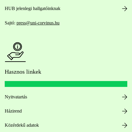
HUB jelenlegi hallgatóinknak
Sajtó:
press@uni-corvinus.hu
Hasznos linkek
Nyitvatartás
Házirend
Közérdekű adatok