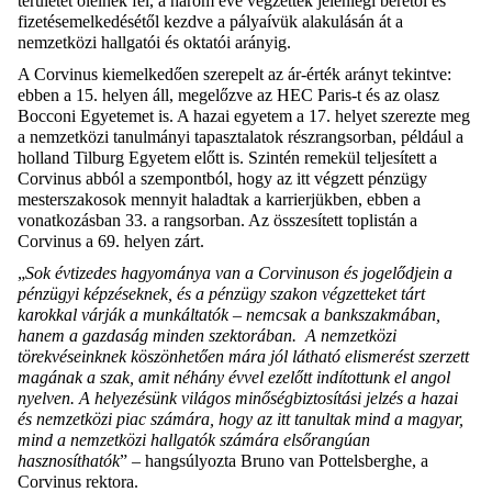
területet ölelnek fel
,
a
három éve
végzettek jelenlegi bérétől és
fizetésemelkedésétől kezdve a
pályaív
ük
alakulásán át a
nemzetközi hallgatói és oktatói arányig.
A Corvinus kiemelkedően szerepelt az ár-érték arányt tekintve
:
ebben a 15. helyen áll, megelőzve az HEC Paris-t és az olasz
Bocconi
Egyetemet is. A
hazai egyetem a
17. helyet szerezte meg
a
nemzetközi tanulmányi tapasztalatok részrangsorban, például a
holland
Tilburg
Egyetem előtt is.
Szintén remekül teljesített a
Corvinus a
bból a szempontból
, hogy az itt végzett pénzügy
mesterszakosok mennyit haladtak a karrierjükben, ebb
en
a
vonatkozásban
33.
a rangsorban
.
Az összesített
top
listán a
Corvinus a 69. helyen zárt.
„
Sok évtizedes hagyománya van a
Corvinuson
és jogelődjein a
pénzügyi képzéseknek, és a pénzügy szakon végzetteket tárt
karokkal várják a munkáltatók
–
nemcsak a bankszakmában,
hanem a gazdaság minden szektorában.
A nemzetközi
törekvéseinknek köszönhetően mára jól látható elismerést szerzett
magának a szak, amit néhány évvel ezelőtt indítottunk el angol
nyelven.
A helyezésünk
világos
minőségbiztosítási
jelzés a
hazai
és
nemzetközi
piac számára, hogy az itt tanultak mind a magyar,
mind a nemzetközi hallgatók számára
elsőrangúan
hasznosíthatók
” –
hangsúlyozta
Bruno van
Pottelsberghe
, a
Corvinus rektora.