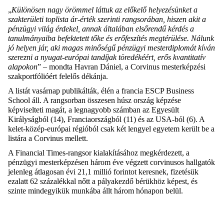
„
Különösen nagy örömmel láttuk az előkelő helyezésünket a
szakterületi toplista
ár-érték szerinti rangsor
á
ban, hiszen akit a
pénzügyi
világ
érdekel, annak általában elsőrendű kérdés a
tanulmányaiba befektetett tőke és erőfeszítés
megtérülés
e
. Nálunk
jó helyen jár,
aki magas minőségű pénzügyi
mester
diplomát kíván
szerezni a nyugat-európai tandíjak töredékéért
, erős kvantitatív
alapokon
” – mondta
Havran
Dániel, a Corvinus mesterképzési
szakportfólióért felelős dékánja.
A list
át vasárnap publikálták,
élén a francia ESCP Business
School
áll
.
A
rangsorban összesen húsz ország képzése
képviselteti magát, a legnagyobb számban az Egyesült
Királyságból (14), Franciaországból (11) és az USA-ból (6
).
A
kelet-közép-európai
régióból
csak két lengyel egyetem került be a
listára
a Corvinus mell
ett
.
A Financial Times-rangsor kialakításához megkérdezett, a
pénzügyi mesterképzésen három éve végzett
corvinusos
hallgatók
jelenleg átlagosan évi 21,1 millió forintot keresnek, fizetésük
ezalatt 62 százalékkal nőtt a pályakezdő bérükhöz képest
, és
szinte mindegyikük munkába állt három hónapon belül.