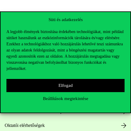
Süti és adatkezelés
A legjobb élmények biztosítása érdekében technológiákat, mint például
sütiket használunk az eszközinformációk tárolására és/vagy elérésére.
Ezekhez a technológiákhoz való hozzájárulás lehetővé teszi számunkra
az olyan adatok feldolgozását, mint a böngészési magatartás vagy
egyedi azonosítók ezen az oldalon. A hozzájárulás megtagadása vagy
visszavonása negatívan befolyásolhat bizonyos funkciókat és
jellemzőket.
Elérhetőségek
Elfogad
Telefonszám:
+36 1 482 5000
Beállítások megtekintése
Kérdésed van a felvételivel kapcsolatban?
Oktatói elérhetőségek