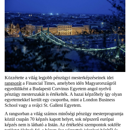
Közzé
tette a világ legjobb pénzügyi mesterképzéseinek
idei
rangsorát
a Financial Times, amelyben idén
Magyar
ország
r
ól
egyedüliként a Budapesti Corvinus Egyetem
angol nyelvű
pénzügy
mesterszakát
is értékelték.
A
hazai
képz
őhely
így olyan
egyetemekkel került egy csoportba, mint a London Business
School
vagy a svájci St.
Galleni
Egyetem.
A rangsor
ban
a világ számos minőségi pénzügy mesterprogramja
közül csupán
70 képzés kapott helyet,
s
ok népszerű európai
képzés n
em is látható
a listán.
Az értékelési
szempont
ok
sokféle