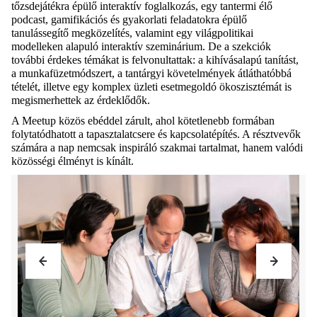
tőzsdejátékra épülő interaktív foglalkozás, egy tantermi élő
podcast, gamifikációs és gyakorlati feladatokra épülő
tanulássegítő megközelítés, valamint egy világpolitikai
modelleken alapuló interaktív szeminárium. De a szekciók
további érdekes témákat is felvonultattak: a kihívásalapú tanítás
t
,
a munkafüzetmódszer
t
, a tantárgyi követelmények átláthatóbbá
tétel
ét
, illetve egy komplex üzleti esetmegoldó ökoszisztém
át
is
megismerhettek az érdeklődők
.
A Meetup közös ebéddel zárult, ahol
kötetlenebb formában
folytatódhatott a tapasztalatcsere és kapcsolatépítés. A résztvevők
számára a nap nemcsak inspiráló szakmai tartalmat, hanem valódi
közösségi élményt is kínált.