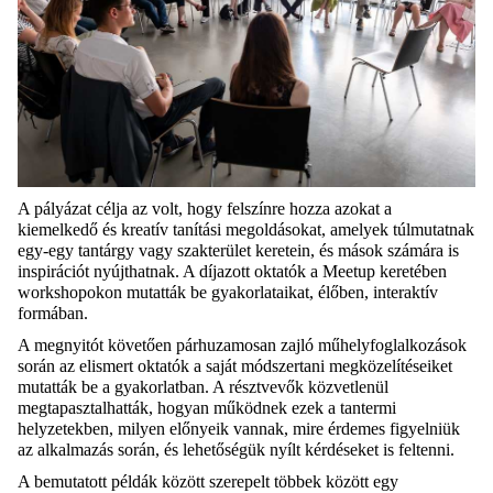
A pályázat célja az volt, hogy felszínre hozza azokat a
kiemelkedő és kreatív tanítási megoldásokat, amelyek túlmutatnak
egy-egy tantárgy vagy szakterület keretein, és mások számára is
inspirációt nyújthatnak. A díjazott oktatók a Meetup keretében
workshopokon mutatták be gyakorlataikat, élőben, interaktív
formában.
A megnyitót követően párhuzamosan zajló műhelyfoglalkozások
során az elismert oktatók a saját módszertani megközelítéseiket
mutatták be a gyakorlatban. A résztvevők közvetlenül
megtapasztalhatták, hogyan működnek ezek a tantermi
helyzetekben, milyen előnyeik vannak, mire érdemes figyelniük
az alkalmazás során, és lehetőségük nyílt kérdéseket is feltenni.
A bemutatott példák között szerepelt többek között egy