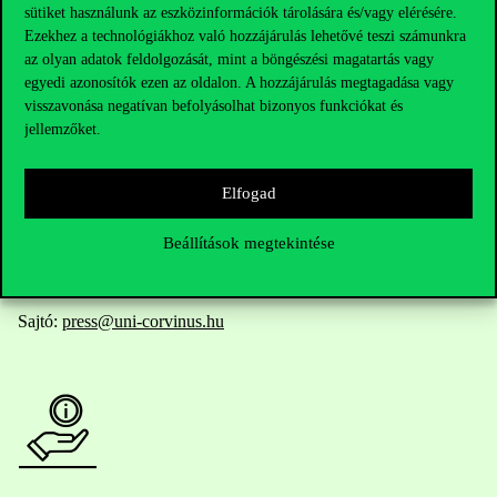
Elérhetőségek
sütiket használunk az eszközinformációk tárolására és/vagy elérésére.
Ezekhez a technológiákhoz való hozzájárulás lehetővé teszi számunkra
az olyan adatok feldolgozását, mint a böngészési magatartás vagy
egyedi azonosítók ezen az oldalon. A hozzájárulás megtagadása vagy
Telefonszám:
+36 1 482 5000
visszavonása negatívan befolyásolhat bizonyos funkciókat és
jellemzőket.
Kérdésed van a felvételivel kapcsolatban?
Elfogad
Oktatói elérhetőségek
Beállítások megtekintése
HUB jelenlegi hallgatóinknak
Sajtó:
press@uni-corvinus.hu