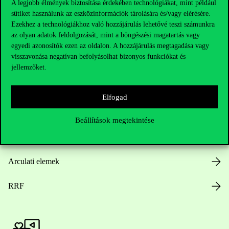
A legjobb élmények biztosítása érdekében technológiákat, mint például
sütiket használunk az eszközinformációk tárolására és/vagy elérésére.
Hasznos linkek
Ezekhez a technológiákhoz való hozzájárulás lehetővé teszi számunkra
az olyan adatok feldolgozását, mint a böngészési magatartás vagy
egyedi azonosítók ezen az oldalon. A hozzájárulás megtagadása vagy
visszavonása negatívan befolyásolhat bizonyos funkciókat és
Nyitvatartás
jellemzőket.
Házirend
Elfogad
Közérdekű adatok
Beállítások megtekintése
Karrier
Arculati elemek
RRF