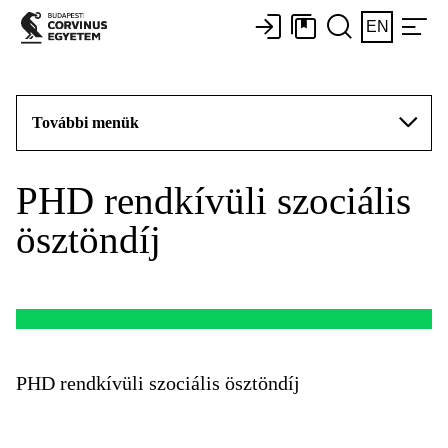
EN
További menük
PHD rendkívüli szociális
ösztöndíj
PHD rendkívüli szociális ösztöndíj