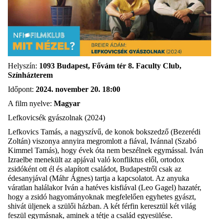
Helyszín:
1093 Budapest, Fővám tér 8. Faculty Club,
Színházterem
Időpont:
2024. november 20. 18:00
A film nyelve:
Magyar
Lefkovicsék gyászolnak (2024)
Lefkovics Tamás, a nagyszívű, de konok bokszedző (Bezerédi
Zoltán) viszonya annyira megromlott a fiával, Ivánnal (Szabó
Kimmel Tamás), hogy évek óta nem beszélnek egymással. Iván
Izraelbe menekült az apjával való konfliktus elől, ortodox
zsidóként ott él és alapított családot, Budapestről csak az
édesanyjával (Máhr Ágnes) tartja a kapcsolatot. Az anyuka
váratlan halálakor Iván a hatéves kisfiával (Leo Gagel) hazatér,
hogy a zsidó hagyományoknak megfelelően egyhetes gyászt,
shivát üljenek a szülői házban. A két férfin keresztül két világ
feszül egymásnak, aminek a tétje a család egyesülése.