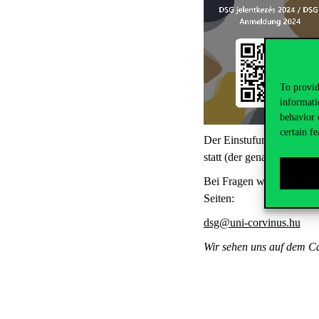
To provid
informati
behavior 
certain fe
Der Einstufungstest find
statt (der genaue Ort wi
Bei Fragen wendet Euch b
Seiten:
dsg@uni-corvinus.hu
Wir sehen uns auf dem Ca