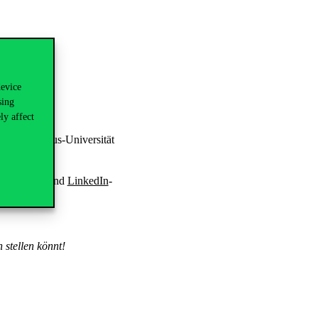
device
sing
ly affect
der Corvinus-Universität
Facebook
– und
LinkedIn
-
stellen könnt!