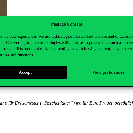
Manage Consent
e the best experiences, we use technologies like cookies to store and/or access 
on. Consenting to these technologies will allow us to process data such as brow
or unique IDs on this site. Not consenting or withdrawing consent, may adverse
atures and functions.
et am 26. August 2024 (Montag) um 16:00 Uhr auf dem Gellért-Campus 
rd noch bekannt gegeben, voraussichtlich im Panoramasaal).
Accept
View preferences
itte an die untenstehende E-Mail-Adresse oder an unsere
Instagram
-,
mp für Erstsemester („Storchenlager“) wo Ihr Eure Fragen persönlich 